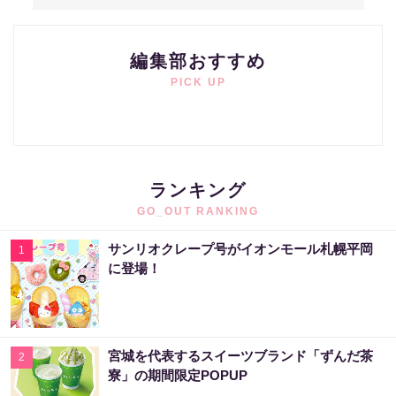
編集部おすすめ
PICK UP
ランキング
GO_OUT RANKING
サンリオクレープ号がイオンモール札幌平岡
1
に登場！
宮城を代表するスイーツブランド「ずんだ茶
2
寮」の期間限定POPUP