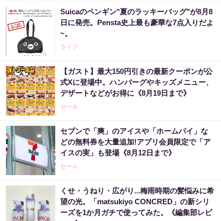
Suicaのペンギン"夏のラッキーバッグ"が8月8
日に発売。Pensta史上最も豪華な7点入りだよ
~。
ライフ
【ガスト】最大150円引きの最新クーポンが公
式Xに登場中。ハンバーグやキッズメニュー、
デザートなどがお得に《8月19日まで》
セール
セブンで「爽」のアイスや「ホームパイ」な
どの無料券を大量追加!アプリ会員限定で「ア
イスの実」も登場《8月12日まで》
セール
くせ・うねり・広がり...梅雨時期の髪悩みに希
望の光。「matsukiyo CONCRED」の新シリ
ーズを1か月ガチで使ってみた。《編集部レビ