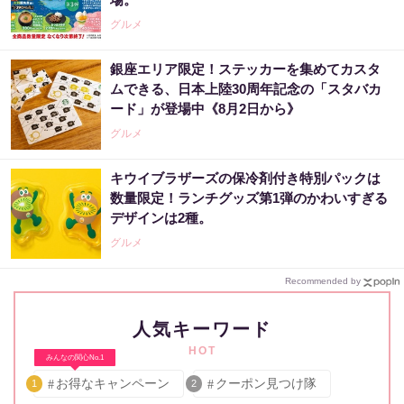
グルメ
銀座エリア限定！ステッカーを集めてカスタ
ムできる、日本上陸30周年記念の「スタバカ
ード」が登場中《8月2日から》
グルメ
キウイブラザーズの保冷剤付き特別パックは
数量限定！ランチグッズ第1弾のかわいすぎる
デザインは2種。
グルメ
Recommended by
人気キーワード
HOT
みんなの関心No.1
お得なキャンペーン
クーポン見つけ隊
1
2