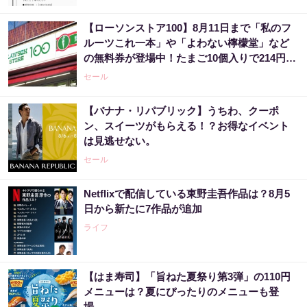
【ローソンストア100】8月11日まで「私のフ
ルーツこれ一本」や「よわない檸檬堂」など
の無料券が登場中！たまご10個入りで214円な
どのお得企画も見逃せない。
セール
【バナナ・リパブリック】うちわ、クーポ
ン、スイーツがもらえる！？お得なイベント
は見逃せない。
セール
Netflixで配信している東野圭吾作品は？8月5
日から新たに7作品が追加
ライフ
【はま寿司】「旨ねた夏祭り第3弾」の110円
メニューは？夏にぴったりのメニューも登
場。