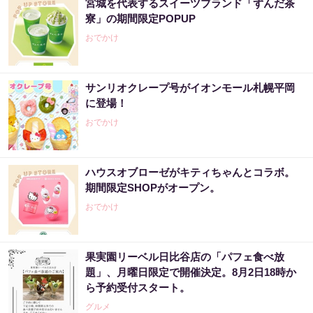
宮城を代表するスイーツブランド「ずんだ茶
寮」の期間限定POPUP
おでかけ
サンリオクレープ号がイオンモール札幌平岡
に登場！
おでかけ
ハウスオブローゼがキティちゃんとコラボ。
期間限定SHOPがオープン。
おでかけ
果実園リーベル日比谷店の「パフェ食べ放
題」、月曜日限定で開催決定。8月2日18時か
ら予約受付スタート。
グルメ