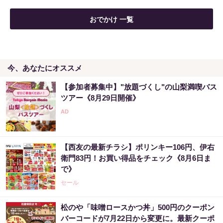
おでかけ 一覧
今、あなたにオススメ
【参加者募集中】"放題づくし"の山梨満喫バス
ツアー《8月29日開催》
【西友の最新チラシ】ポリンキー106円、伊右
衛門83円！お買い得品をチェック《8月6日ま
で》
セール
松のや「味噌ロースかつ丼」500円のクーポン
バーコードが7月22日から変更に。最新クーポ