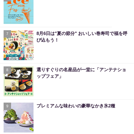
8月6日は"夏の節分" おいしい巻寿司で福を呼
7
び込もう！
選りすぐりの名産品が一堂に「アンテナショ
8
ップフェア」
プレミアムな味わいの豪華なかき氷2種
9