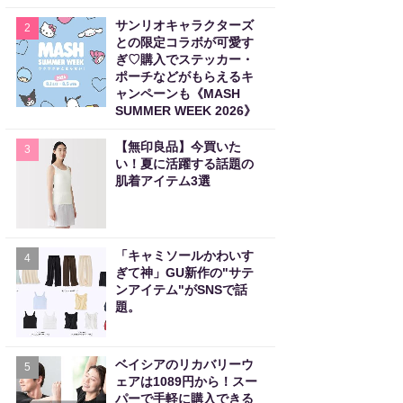
サンリオキャラクターズ
2
との限定コラボが可愛す
ぎ♡購入でステッカー・
ポーチなどがもらえるキ
ャンペーンも《MASH
SUMMER WEEK 2026》
【無印良品】今買いた
3
い！夏に活躍する話題の
肌着アイテム3選
「キャミソールかわいす
4
ぎて神」GU新作の"サテ
ンアイテム"がSNSで話
題。
ベイシアのリカバリーウ
5
ェアは1089円から！スー
パーで手軽に購入できる