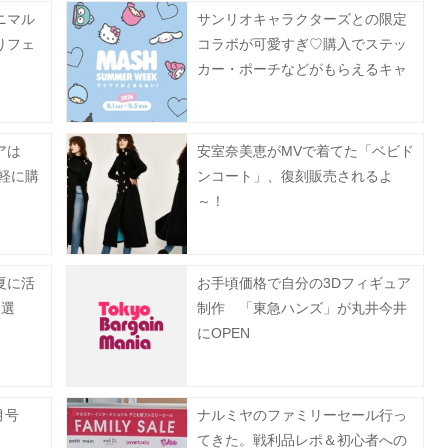
ニマル
サンリオキャラクターズとの限定
りフェ
コラボが可愛すぎ♡購入でステッ
カー・ポーチなどがもらえるキャ
ンペーンも《MASH SUMMER
WEEK 2026》
アは
安室奈美恵がMVで着てた「ベビド
手軽に購
ンコート」、復刻販売されるよ
～！
夏に活
お手頃価格で自分の3Dフィギュア
3選
制作 「東急ハンズ」が丸井今井
にOPEN
月号
ナルミヤのファミリーセール行っ
てきた。戦利品レポ＆初心者への