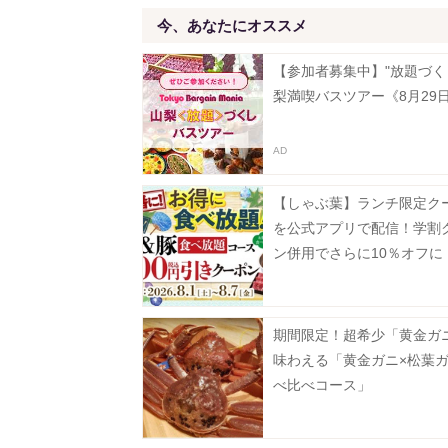
今、あなたにオススメ
【参加者募集中】"放題づく
梨満喫バスツアー《8月29
【しゃぶ葉】ランチ限定ク
を公式アプリで配信！学割
ン併用でさらに10％オフに
日まで》
期間限定！超希少「黄金ガ
味わえる「黄金ガニ×松葉
べ比べコース」