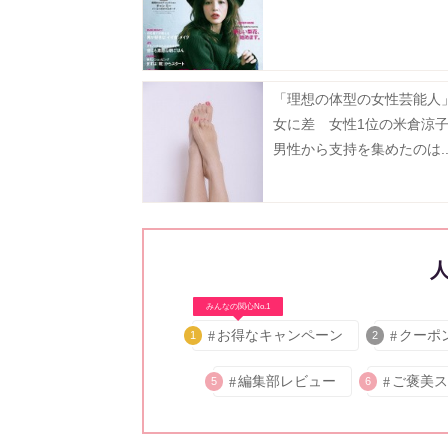
「理想の体型の女性芸能人
女に差 女性1位の米倉涼
男性から支持を集めたのは..
みんなの関心No.1
お得なキャンペーン
クーポ
1
2
編集部レビュー
ご褒美ス
5
6