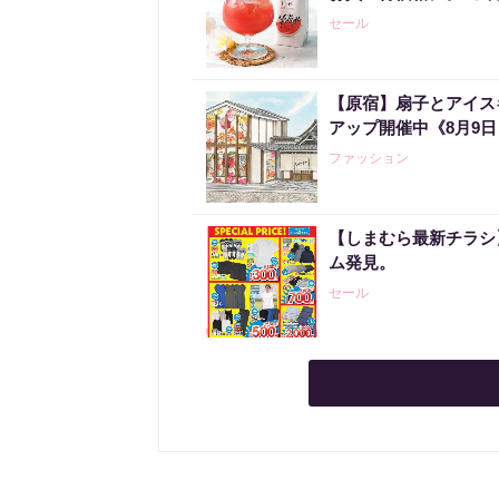
セール
【原宿】扇子とアイスキ
アップ開催中《8月9
ファッション
【しまむら最新チラシ】
ム発見。
セール