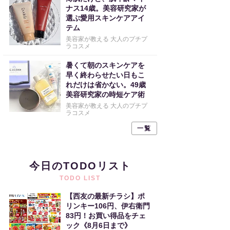
ナス14歳。美容研究家が
選ぶ愛用スキンケアアイ
テム
美容家が教える 大人のプチプ
ラコスメ
暑くて朝のスキンケアを
早く終わらせたい日もこ
れだけは省かない。49歳
美容研究家の時短ケア術
美容家が教える 大人のプチプ
ラコスメ
一覧
今日のTODOリスト
TODO LIST
【西友の最新チラシ】ポ
リンキー106円、伊右衛門
83円！お買い得品をチェ
ック《8月6日まで》