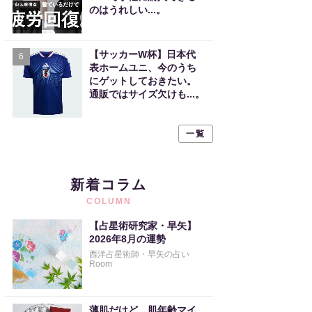
のはうれしい...。
【サッカーW杯】日本代
6
表ホームユニ、今のうち
にゲットしておきたい。
通販ではサイズ欠けも...。
一覧
新着コラム
COLUMN
【占星術研究家・早矢】
2026年8月の運勢
西洋占星術師・早矢の占い
Room
薄肌だけど、肌年齢マイ