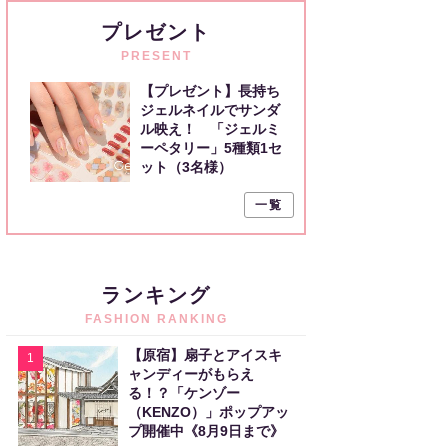
プレゼント
PRESENT
【プレゼント】長持ち
ジェルネイルでサンダ
ル映え！ 「ジェルミ
ーペタリー」5種類1セ
ット（3名様）
一覧
ランキング
FASHION RANKING
【原宿】扇子とアイスキ
1
ャンディーがもらえ
る！？「ケンゾー
（KENZO）」ポップアッ
プ開催中《8月9日まで》