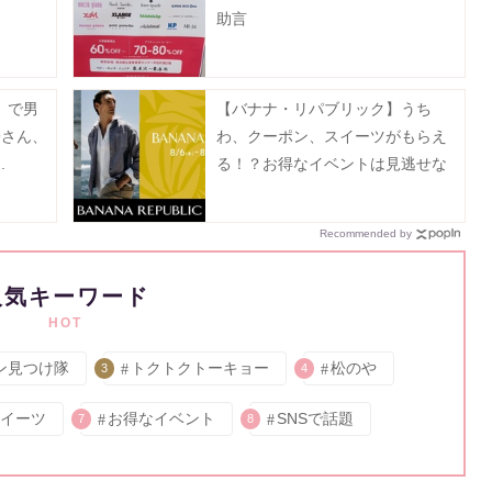
助言
」で男
【バナナ・リパブリック】うち
子さん、
わ、クーポン、スイーツがもらえ
.
る！？お得なイベントは見逃せな
い。
Recommended by
人気キーワード
HOT
ン見つけ隊
トクトクトーキョー
松のや
3
4
イーツ
お得なイベント
SNSで話題
7
8