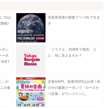
し"の山
安室奈美恵の新曲フリーDLできま
日開催》
す
ーポン
「ドラクエ」25周年で発売 コ
クーポ
レ、何に見えますか？
《8月7
ニ」が
定食500円、総菜350円はお得！松
ガニの食
のやの最新クーポンで「ロースか
つ定食」がワンコインに。