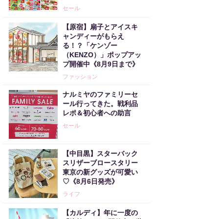
セール
【原宿】扇子とアイスキ
ャンディーがもらえ
る！？「ケンゾー
（KENZO）」ポップアッ
プ開催中《8月9日まで》
ファッション
ナルミヤのファミリーセ
ール行ってきた。戦利品
レポ＆初心者への助言
セール
【中目黒】スターバック
スリザーブロースタリー
東京の新グッズが可愛い
♡《8月6日発売》
ライフ
【カルディ】年に一度の