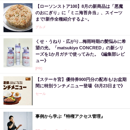
【ローソンストア100】8月の新商品は「悪魔
のおにぎり」に「ミニ海苔弁当」、スイーツ
まで!新作全種紹介するよ~。
グルメ
くせ・うねり・広がり...梅雨時期の髪悩みに希
望の光。「matsukiyo CONCRED」の新シリ
ーズを1か月ガチで使ってみた。《編集部レビ
ュー》
[PR]
【ステーキ宮】優待券900円分の配布も!お盆期
間に特別ランチメニュー登場《8月23日まで》
セール
事例から学ぶ『特権アクセス管理』