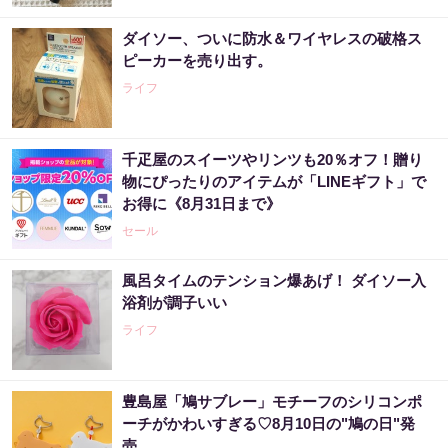
ダイソー、ついに防水＆ワイヤレスの破格ス
ピーカーを売り出す。
ライフ
千疋屋のスイーツやリンツも20％オフ！贈り
物にぴったりのアイテムが「LINEギフト」で
お得に《8月31日まで》
セール
風呂タイムのテンション爆あげ！ ダイソー入
浴剤が調子いい
ライフ
豊島屋「鳩サブレー」モチーフのシリコンポ
ーチがかわいすぎる♡8月10日の"鳩の日"発
売。