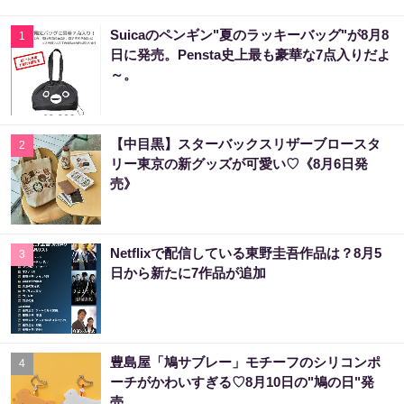
Suicaのペンギン"夏のラッキーバッグ"が8月8
1
日に発売。Pensta史上最も豪華な7点入りだよ
～。
【中目黒】スターバックスリザーブロースタ
2
リー東京の新グッズが可愛い♡《8月6日発
売》
Netflixで配信している東野圭吾作品は？8月5
3
日から新たに7作品が追加
豊島屋「鳩サブレー」モチーフのシリコンポ
4
ーチがかわいすぎる♡8月10日の"鳩の日"発
売。