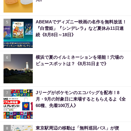
ABEMAでディズニー映画の名作を無料放送！
5
『白雪姫」『シンデレラ』など夏休み11日連
続《8月8日～18日》
横浜で夏のイルミネーションを堪能！穴場の
6
ビュースポットは？《8月31日まで》
Jリーグがポケモンのエコバッグを配布！8
7
月・9月の対象日に来場するともらえるよ《全
60種、先着100万人》
東京駅周辺の移動は「無料巡回バス」が便
8