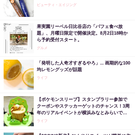
ビューティ・エイジング
果実園リーベル日比谷店の「パフェ食べ放
題」、月曜日限定で開催決定。8月2日18時か
ら予約受付スタート。
グルメ
「発明した人奇才すぎるやろ」... 画期的な100
均レモングッズが話題
ライフ
【ポケモンスリープ】スタンプラリー参加で
クーポンやステッカーゲットのチャンス！3周
年のリアルイベントが横浜みなとみらいで開
催中《8月23日まで》
ライフ