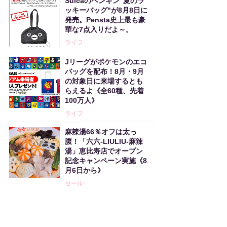
Suicaのペンギン"夏のラ
ッキーバッグ"が8月8日に
発売。Pensta史上最も豪
華な7点入りだよ～。
ライフ
Jリーグがポケモンのエコ
バッグを配布！8月・9月
の対象日に来場するとも
らえるよ《全60種、先着
100万人》
ライフ
麻辣湯66％オフは太っ
腹！「六六-LIULIU-麻辣
湯」恵比寿店でオープン
記念キャンペーン実施《8
月6日から》
セール