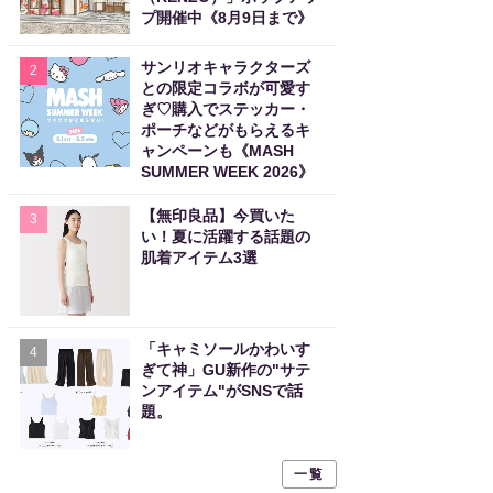
プ開催中《8月9日まで》
サンリオキャラクターズ
2
との限定コラボが可愛す
ぎ♡購入でステッカー・
ポーチなどがもらえるキ
ャンペーンも《MASH
SUMMER WEEK 2026》
【無印良品】今買いた
3
い！夏に活躍する話題の
肌着アイテム3選
「キャミソールかわいす
4
ぎて神」GU新作の"サテ
ンアイテム"がSNSで話
題。
一覧