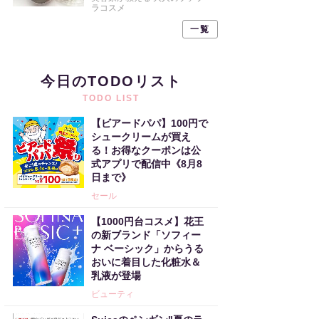
ラコスメ
一覧
今日のTODOリスト
TODO LIST
【ビアードパパ】100円で
シュークリームが買え
る！お得なクーポンは公
式アプリで配信中《8月8
日まで》
セール
【1000円台コスメ】花王
の新ブランド「ソフィー
ナ ベーシック」からうる
おいに着目した化粧水＆
乳液が登場
ビューティ