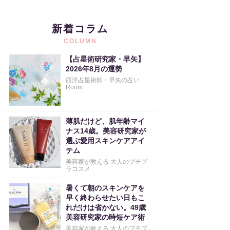
新着コラム
COLUMN
【占星術研究家・早矢】
2026年8月の運勢
西洋占星術師・早矢の占い
Room
薄肌だけど、肌年齢マイ
ナス14歳。美容研究家が
選ぶ愛用スキンケアアイ
テム
美容家が教える 大人のプチプ
ラコスメ
暑くて朝のスキンケアを
早く終わらせたい日もこ
れだけは省かない。49歳
美容研究家の時短ケア術
美容家が教える 大人のプチプ