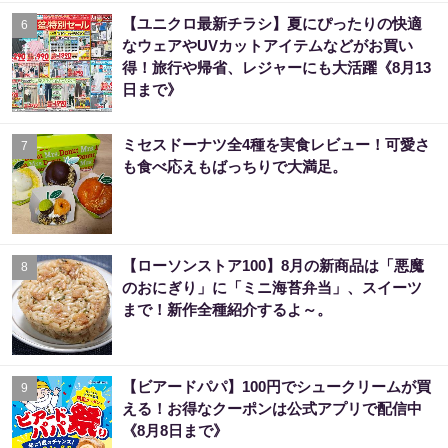
【ユニクロ最新チラシ】夏にぴったりの快適
6
なウェアやUVカットアイテムなどがお買い
得！旅行や帰省、レジャーにも大活躍《8月13
日まで》
ミセスドーナツ全4種を実食レビュー！可愛さ
7
も食べ応えもばっちりで大満足。
【ローソンストア100】8月の新商品は「悪魔
8
のおにぎり」に「ミニ海苔弁当」、スイーツ
まで！新作全種紹介するよ～。
【ビアードパパ】100円でシュークリームが買
9
える！お得なクーポンは公式アプリで配信中
《8月8日まで》