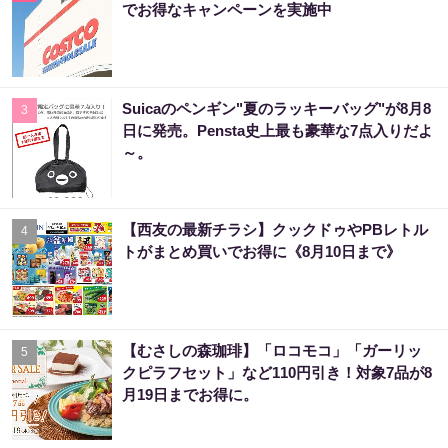
でお得なキャンペーンを実施中
Suicaのペンギン"夏のラッキーバッグ"が8月8
3
日に発売。Pensta史上最も豪華な7点入りだよ
～。
【西友の最新チラシ】クックドゥやPBレトル
4
トがまとめ買いでお得に《8月10日まで》
【むさしの森珈琲】「ロコモコ」「ガーリッ
5
クピラフセット」など110円引き！対象7品が8
月19日までお得に。