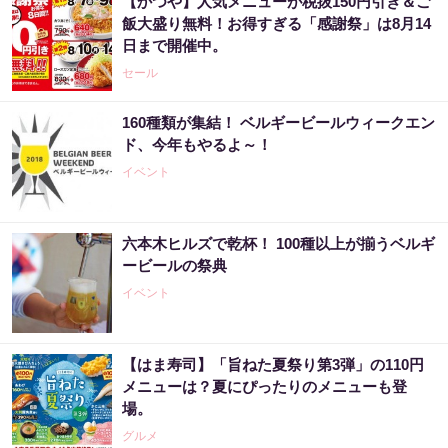
【かつや】人気メニューが税抜150円引き＆ご
飯大盛り無料！お得すぎる「感謝祭」は8月14
日まで開催中。
セール
160種類が集結！ ベルギービールウィークエン
ド、今年もやるよ～！
イベント
六本木ヒルズで乾杯！ 100種以上が揃うベルギ
ービールの祭典
イベント
【はま寿司】「旨ねた夏祭り第3弾」の110円
メニューは？夏にぴったりのメニューも登
場。
グルメ