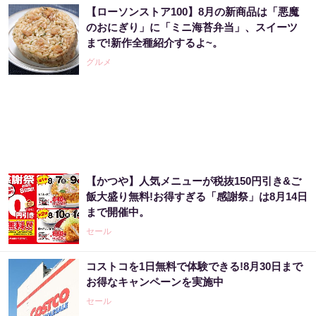
【ローソンストア100】8月の新商品は「悪魔
のおにぎり」に「ミニ海苔弁当」、スイーツ
まで!新作全種紹介するよ~。
グルメ
【かつや】人気メニューが税抜150円引き&ご
飯大盛り無料!お得すぎる「感謝祭」は8月14日
まで開催中。
セール
コストコを1日無料で体験できる!8月30日まで
お得なキャンペーンを実施中
セール