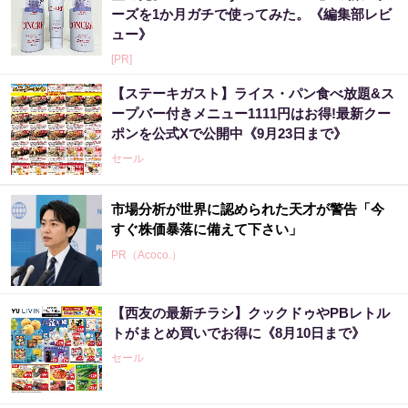
ーズを1か月ガチで使ってみた。《編集部レビ
ュー》
[PR]
【ステーキガスト】ライス・パン食べ放題&ス
ープバー付きメニュー1111円はお得!最新クー
ポンを公式Xで公開中《9月23日まで》
セール
市場分析が世界に認められた天才が警告「今
すぐ株価暴落に備えて下さい」
PR（Acoco.）
【西友の最新チラシ】クックドゥやPBレトル
トがまとめ買いでお得に《8月10日まで》
セール