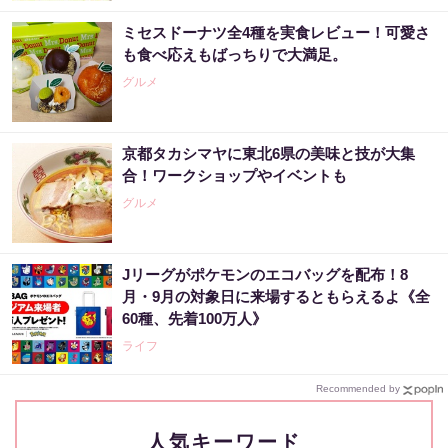
ミセスドーナツ全4種を実食レビュー！可愛さ
も食べ応えもばっちりで大満足。
グルメ
京都タカシマヤに東北6県の美味と技が大集
合！ワークショップやイベントも
グルメ
Jリーグがポケモンのエコバッグを配布！8
月・9月の対象日に来場するともらえるよ《全
60種、先着100万人》
ライフ
Recommended by
人気キーワード