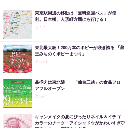
東京駅周辺の移動は「無料巡回バス」が便
利。日本橋、人形町方面にも行ける！
ライフ
東北最大級！200万本のポピーが咲き誇る 「蔵
王みちのくポピーまつり」
イベント
品揃えは東北随一 「仙台三越」の食品フロ
アフルオープン
グルメ
キャンメイクの夏にぴったりネイル＆イチゴ
カラーのチーク・アイシャドウがかわいすぎ♡