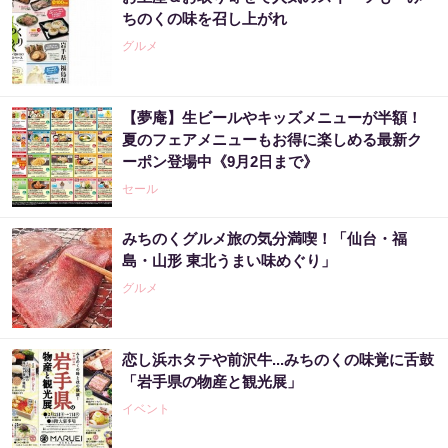
ちのくの味を召し上がれ
グルメ
【夢庵】生ビールやキッズメニューが半額！
夏のフェアメニューもお得に楽しめる最新ク
ーポン登場中《9月2日まで》
セール
みちのくグルメ旅の気分満喫！「仙台・福
島・山形 東北うまい味めぐり」
グルメ
恋し浜ホタテや前沢牛...みちのくの味覚に舌鼓
「岩手県の物産と観光展」
イベント