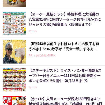
【オーケー最新チラシ】時短料理に大活躍の
八宝菜314円に魚肉ソーセージ187円!おかずに
ぴったりの揚げ物増量も《8月9日まで》
セール
【昭和43年以前生まれはロト６この数字を買
うべき】6つの数字が「完全一致」する方...
PR（株式会社MURA）
【ステーキガスト】ライス・パン食べ放題&ス
８月のロト6はこの方法で買え!!６つの数字が
ープバー付きメニュー1111円はお得!最新クー
『完全一致』する方法
ポンを公式Xで公開中《9月23日まで》
PR（株式会社MURA）
セール
【かつや】人気メニューが税抜150円引き&ご
老後のお金、今の金運でほぼ決まります
飯大盛り無料!お得すぎる「感謝祭」は8月14日