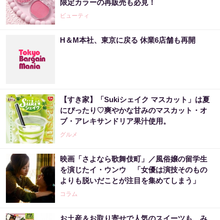
限定カラーの再販売も必見！
ビューティ
H＆M本社、東京に戻る 休業6店舗も再開
【すき家】「Sukiシェイク マスカット」は夏
にぴったり♡爽やかな甘みのマスカット・オ
ブ・アレキサンドリア果汁使用。
グルメ
映画「さよなら歌舞伎町」／風俗嬢の留学生
を演じたイ・ウンウ 「女優は演技そのもの
よりも脱いだことが注目を集めてしまう」
コラム
お土産＆お取り寄せで人気のスイーツも み