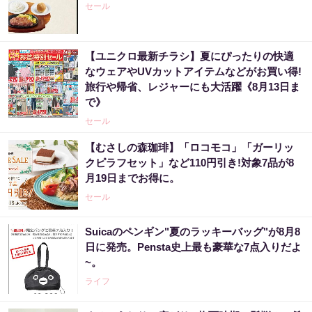
セール
【ユニクロ最新チラシ】夏にぴったりの快適
なウェアやUVカットアイテムなどがお買い得!
旅行や帰省、レジャーにも大活躍《8月13日ま
で》
セール
【むさしの森珈琲】「ロコモコ」「ガーリッ
クピラフセット」など110円引き!対象7品が8
月19日までお得に。
セール
Suicaのペンギン"夏のラッキーバッグ"が8月8
日に発売。Pensta史上最も豪華な7点入りだよ
~。
ライフ