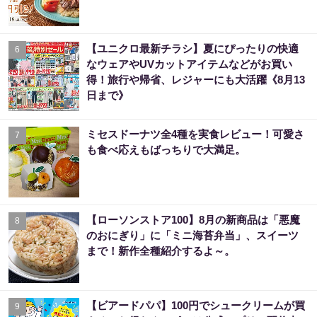
【ユニクロ最新チラシ】夏にぴったりの快適
6
なウェアやUVカットアイテムなどがお買い
得！旅行や帰省、レジャーにも大活躍《8月13
日まで》
ミセスドーナツ全4種を実食レビュー！可愛さ
7
も食べ応えもばっちりで大満足。
【ローソンストア100】8月の新商品は「悪魔
8
のおにぎり」に「ミニ海苔弁当」、スイーツ
まで！新作全種紹介するよ～。
【ビアードパパ】100円でシュークリームが買
9