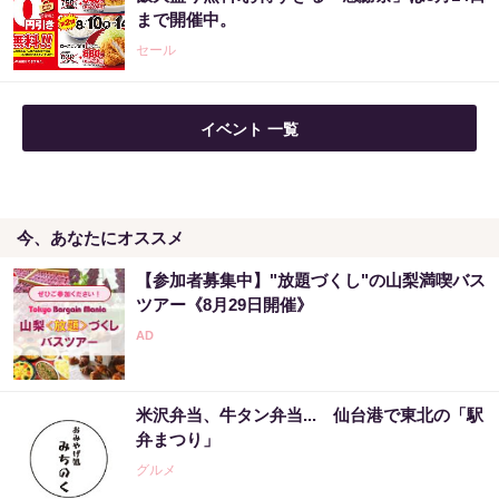
まで開催中。
PR（合同会社デジタルファーム ）
セール
宝くじ当たる人だけがやっていること、教え
イベント 一覧
ます
PR（合同会社デジタルファーム ）
今、あなたにオススメ
「負け投資家がハマってる3つの落とし穴」株
価予測が世界トップクラスの天才が暴露
【参加者募集中】"放題づくし"の山梨満喫バス
PR（Acoco.）
ツアー《8月29日開催》
世界トップレベルの元証券マンが暴露「この
方程式を知らないと負け投資家になる」
米沢弁当、牛タン弁当... 仙台港で東北の「駅
PR（Acoco.）
弁まつり」
グルメ