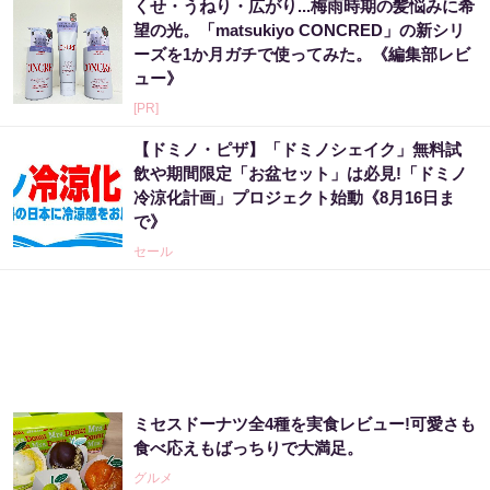
くせ・うねり・広がり...梅雨時期の髪悩みに希
望の光。「matsukiyo CONCRED」の新シリ
ーズを1か月ガチで使ってみた。《編集部レビ
ュー》
[PR]
【ドミノ・ピザ】「ドミノシェイク」無料試
飲や期間限定「お盆セット」は必見!「ドミノ
冷涼化計画」プロジェクト始動《8月16日ま
で》
セール
ミセスドーナツ全4種を実食レビュー!可愛さも
食べ応えもばっちりで大満足。
グルメ