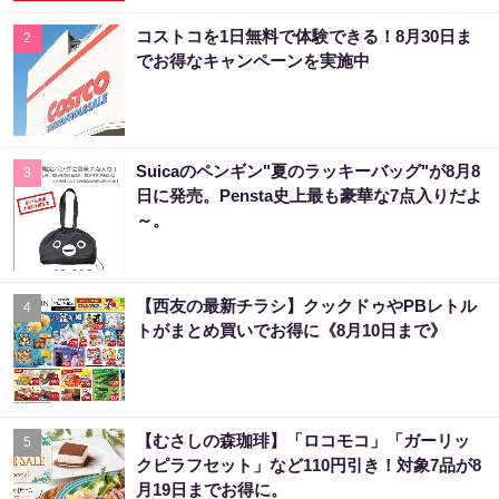
コストコを1日無料で体験できる！8月30日ま
2
でお得なキャンペーンを実施中
Suicaのペンギン"夏のラッキーバッグ"が8月8
3
日に発売。Pensta史上最も豪華な7点入りだよ
～。
【西友の最新チラシ】クックドゥやPBレトル
4
トがまとめ買いでお得に《8月10日まで》
【むさしの森珈琲】「ロコモコ」「ガーリッ
5
クピラフセット」など110円引き！対象7品が8
月19日までお得に。