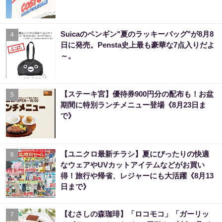
Suicaのペンギン"夏のラッキーバッグ"が8月8
4
日に発売。Pensta史上最も豪華な7点入りだよ
～。
【ステーキ宮】優待券900円分の配布も！お盆
5
期間に特別ランチメニュー登場《8月23日ま
で》
【ユニクロ最新チラシ】夏にぴったりの快適
6
なウェアやUVカットアイテムなどがお買い
得！旅行や帰省、レジャーにも大活躍《8月13
日まで》
【むさしの森珈琲】「ロコモコ」「ガーリッ
7