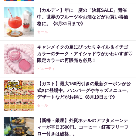
【カルディ】年に一度の「決算SALE」開催
中。世界のフルーツやお酒などがお買い得価
格に。《8月31日まで》
セール
キャンメイクの夏にぴったりネイル＆イチゴ
カラーのチーク・アイシャドウがかわいすぎ♡
限定カラーの再販売も必見！
ビューティ
【ガスト】最大150円引きの最新クーポンが公
式Xに登場中。ハンバーグやキッズメニュー、
デザートなどがお得に《8月19日まで》
セール
【新橋・銀座】外資ホテルのアフタヌーンテ
ィーが平日3500円。コーヒー・紅茶フリーフ
ロー付きは破格...。