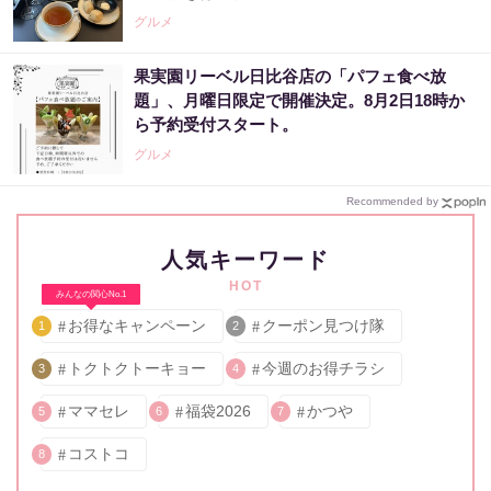
グルメ
果実園リーベル日比谷店の「パフェ食べ放
題」、月曜日限定で開催決定。8月2日18時か
ら予約受付スタート。
グルメ
Recommended by
人気キーワード
HOT
みんなの関心No.1
お得なキャンペーン
クーポン見つけ隊
1
2
トクトクトーキョー
今週のお得チラシ
3
4
ママセレ
福袋2026
かつや
5
6
7
コストコ
8