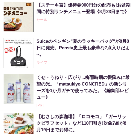
【ステーキ宮】優待券900円分の配布も!お盆期
間に特別ランチメニュー登場《8月23日まで》
セール
Suicaのペンギン"夏のラッキーバッグ"が8月8
日に発売。Pensta史上最も豪華な7点入りだよ
~。
ライフ
くせ・うねり・広がり...梅雨時期の髪悩みに希
望の光。「matsukiyo CONCRED」の新シリ
ーズを1か月ガチで使ってみた。《編集部レビ
ュー》
[PR]
【むさしの森珈琲】「ロコモコ」「ガーリッ
クピラフセット」など110円引き!対象7品が8
月19日までお得に。