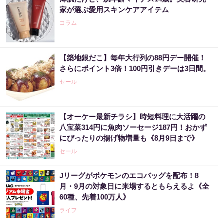
家が選ぶ愛用スキンケアアイテム
コラム
【築地銀だこ】毎年大行列の88円デー開催！
さらにポイント3倍！100円引きデーは3日間。
セール
【オーケー最新チラシ】時短料理に大活躍の
八宝菜314円に魚肉ソーセージ187円！おかず
にぴったりの揚げ物増量も《8月9日まで》
セール
Jリーグがポケモンのエコバッグを配布！8
月・9月の対象日に来場するともらえるよ《全
60種、先着100万人》
ライフ