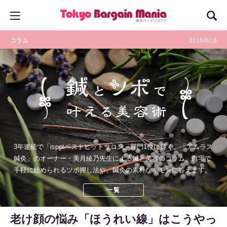
コラム
2016/8/16
3年連続で「ispotベストヒットサロン」部門1位に輝く、「アムラス
鍼灸」のオーナー・美月綾乃先生による鍼と美容のコラム。自宅で
手軽に始められるツボ押し法や、鍼灸の素朴なギモンに答えます。
一覧
老け顔の悩み「ほうれい線」はこうやっ