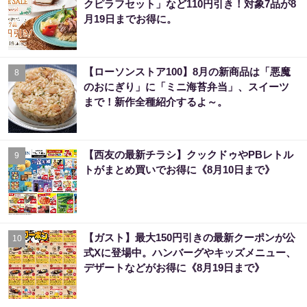
クピラフセット」など110円引き！対象7品が8
月19日までお得に。
【ローソンストア100】8月の新商品は「悪魔
8
のおにぎり」に「ミニ海苔弁当」、スイーツ
まで！新作全種紹介するよ～。
【西友の最新チラシ】クックドゥやPBレトル
9
トがまとめ買いでお得に《8月10日まで》
【ガスト】最大150円引きの最新クーポンが公
10
式Xに登場中。ハンバーグやキッズメニュー、
デザートなどがお得に《8月19日まで》