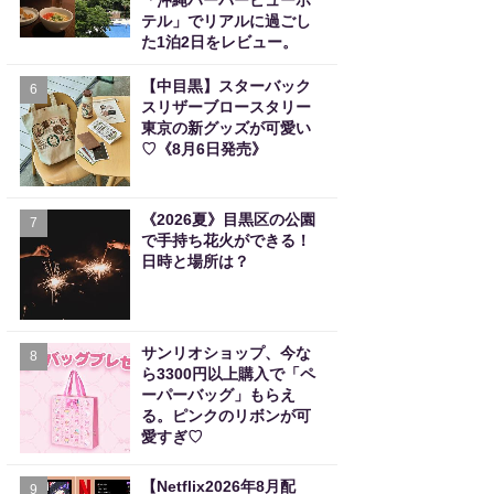
「沖縄ハーバービューホ
テル」でリアルに過ごし
た1泊2日をレビュー。
【中目黒】スターバック
6
スリザーブロースタリー
東京の新グッズが可愛い
♡《8月6日発売》
《2026夏》目黒区の公園
7
で手持ち花火ができる！
日時と場所は？
サンリオショップ、今な
8
ら3300円以上購入で「ペ
ーパーバッグ」もらえ
る。ピンクのリボンが可
愛すぎ♡
【Netflix2026年8月配
9