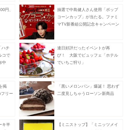
円などのお得企画も見逃せない。
00円、
抽選で中島健人さん使用「ポップ
コーンカップ」が当たる。ファミ
マTV新番組公開記念キャンペーン
は8月3日まで。
「ハチ
連日好評だったイベントが再
ルコで
び！ 大阪でビュッフェ「ホテル
布中
でいちご狩り」
を掲
「黒いメロンパン」爆誕！ 思わず
のフリー
二度見しちゃうローソン新商品
ーキ半
【ミニストップ】「ミニッツメイ