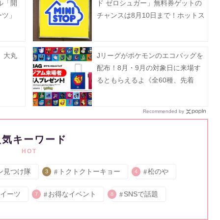
ル「開
ド ゼロシュガー」無料券ゲットの
ーツ」
チャンスは8月10日まで！ホットス
ナックも今だけ20円引き。
 大丸
Jリーグがポケモンのエコバッグを
配布！8月・9月の対象日に来場す
るともらえるよ《全60種、先着
100万人》
Recommended by
人気キーワード
HOT
ン見つけ隊
トクトクトーキョー
松のや
3
4
イーツ
お得なイベント
SNSで話題
7
8