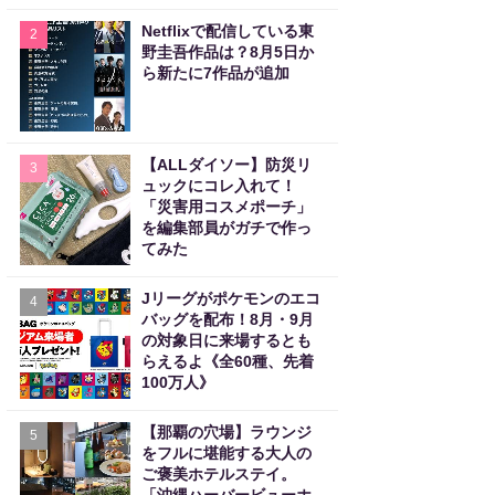
Netflixで配信している東
2
野圭吾作品は？8月5日か
ら新たに7作品が追加
【ALLダイソー】防災リ
3
ュックにコレ入れて！
「災害用コスメポーチ」
を編集部員がガチで作っ
てみた
Jリーグがポケモンのエコ
4
バッグを配布！8月・9月
の対象日に来場するとも
らえるよ《全60種、先着
100万人》
【那覇の穴場】ラウンジ
5
をフルに堪能する大人の
ご褒美ホテルステイ。