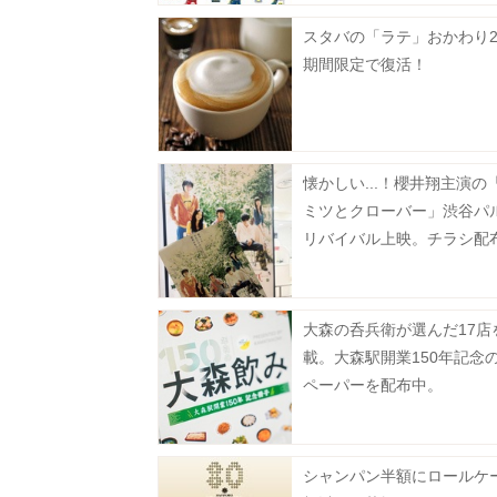
スタバの「ラテ」おかわり2
期間限定で復活！
懐かしい...！櫻井翔主演の
ミツとクローバー」渋谷パ
リバイバル上映。チラシ配
大森の呑兵衛が選んだ17店
載。大森駅開業150年記念
ペーパーを配布中。
シャンパン半額にロールケ