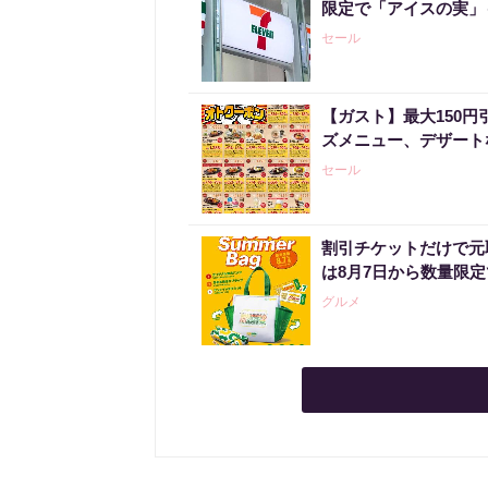
限定で「アイスの実」
セール
【ガスト】最大150
ズメニュー、デザート
セール
割引チケットだけで元
は8月7日から数量限
グルメ