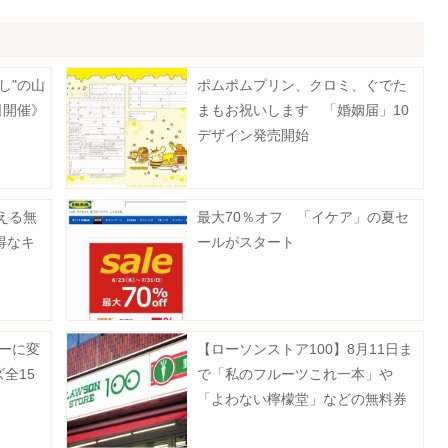
し"の山
ポムポムプリン、クロミ、ぐでた
日開催》
まもお祝いします 「婚姻届」10
デザイン発売開始
える無
最大70％オフ 「イケア」の夏セ
得なキ
ールがスタート
カーに変
【ローソンストア100】8月11日ま
全15
で「私のフルーツこれ一本」や
「よわない檸檬堂」などの無料券
が登場中！たまご10個入りで214