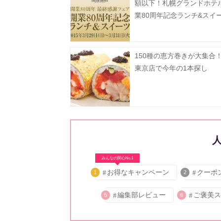
額以下！札幌グランドホテ
業80周年記念ランチ&スイ
150種の恵方巻きが大集合！
東京店で今年の1本探し
みんなの関心No.1
お得なキャンペーン
クーポ
1
2
編集部レビュー
ご褒美ス
5
6