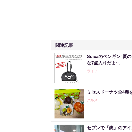
関連記事
Suicaのペンギン"夏
な7点入りだよ~。
ライフ
ミセスドーナツ全4種
グルメ
セブンで「爽」のアイ