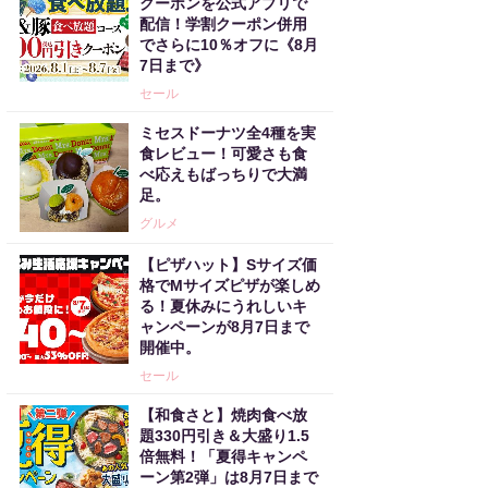
クーポンを公式アプリで
配信！学割クーポン併用
でさらに10％オフに《8月
7日まで》
セール
ミセスドーナツ全4種を実
食レビュー！可愛さも食
べ応えもばっちりで大満
足。
グルメ
【ピザハット】Sサイズ価
格でMサイズピザが楽しめ
る！夏休みにうれしいキ
ャンペーンが8月7日まで
開催中。
セール
【和食さと】焼肉食べ放
題330円引き＆大盛り1.5
倍無料！「夏得キャンペ
ーン第2弾」は8月7日まで