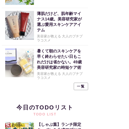
薄肌だけど、肌年齢マイ
ナス14歳。美容研究家が
選ぶ愛用スキンケアアイ
テム
美容家が教える 大人のプチプ
ラコスメ
暑くて朝のスキンケアを
早く終わらせたい日もこ
れだけは省かない。49歳
美容研究家の時短ケア術
美容家が教える 大人のプチプ
ラコスメ
一覧
今日のTODOリスト
TODO LIST
【しゃぶ葉】ランチ限定