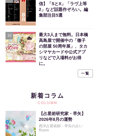
信】「SとX」「ラヴ上等
2」など話題作ぞろい。編
集部注目5選
最大3人まで無料。日本橋
10
高島屋で開催中の「徹子
の部屋 50周年展」、タカ
シマヤカードや公式アプ
リなどで入場料がお得
に。
一覧
新着コラム
COLUMN
【占星術研究家・早矢】
2026年8月の運勢
西洋占星術師・早矢の占い
Room