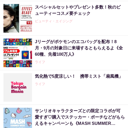
スペシャルセットやプレゼント多数！秋のビ
ューティーコスメ要チェック
ビューティ・エイジング
Jリーグがポケモンのエコバッグを配布！8
月・9月の対象日に来場するともらえるよ《全
60種、先着100万人》
ライフ
気化熱で5度涼しい！ 携帯ミスト「扇風機」
ライフ
サンリオキャラクターズとの限定コラボが可
愛すぎ♡購入でステッカー・ポーチなどがもら
えるキャンペーンも《MASH SUMMER