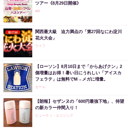
ツアー《8月29日開催》
関西最大級 迫力満点の「第27回なにわ淀川
花火大会」
ライフ
【ローソン】8月10日まで「からあげクン」2
個増量はお得！暑い日にうれしい「アイスカ
フェラテ」は無料でM→メガに増量。
セール
【朗報】セザンヌの「600円最強下地」、待望
の新カラー仲間入り！
ビューティ・エイジング