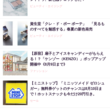
ビューティ・エイジング
資生堂「クレ・ド・ポー ボーテ」 「見るも
のすべてを魅惑する」春夏の新色発売
ビューティ・エイジング
【原宿】扇子とアイスキャンディーがもらえ
る！？「ケンゾー（KENZO）」ポップアップ
開催中《8月9日まで》
ファッション
【ミニストップ】「ミニッツメイド ゼロシュ
ガー」無料券ゲットのチャンスは8月10日ま
で！ホットスナックも今だけ20円引き。
セール