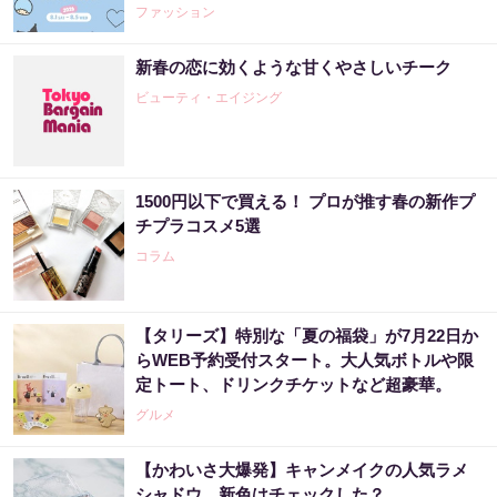
WEEK 2026》
ファッション
新春の恋に効くような甘くやさしいチーク
ビューティ・エイジング
1500円以下で買える！ プロが推す春の新作プ
チプラコスメ5選
コラム
【タリーズ】特別な「夏の福袋」が7月22日か
らWEB予約受付スタート。大人気ボトルや限
定トート、ドリンクチケットなど超豪華。
グルメ
【かわいさ大爆発】キャンメイクの人気ラメ
シャドウ、新色はチェックした？