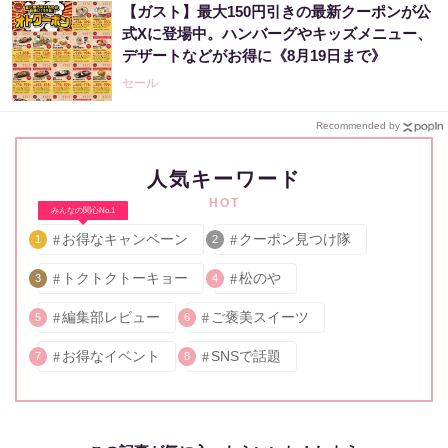
【ガスト】最大150円引きの最新クーポンが公
式Xに登場中。ハンバーグやキッズメニュー、
デザートなどがお得に《8月19日まで》
セール
Recommended by
人気キーワード
HOT
みんなの関心No.1
お得なキャンペーン
クーポン見つけ隊
1
2
トクトクトーキョー
松のや
3
4
編集部レビュー
ご褒美スイーツ
5
6
お得なイベント
SNSで話題
7
8