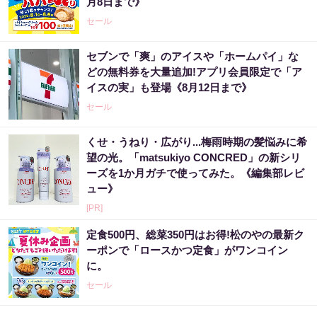
月8日まで》
セール
セブンで「爽」のアイスや「ホームパイ」な
どの無料券を大量追加!アプリ会員限定で「ア
イスの実」も登場《8月12日まで》
セール
くせ・うねり・広がり...梅雨時期の髪悩みに希
望の光。「matsukiyo CONCRED」の新シリ
ーズを1か月ガチで使ってみた。《編集部レビ
ュー》
[PR]
定食500円、総菜350円はお得!松のやの最新ク
ーポンで「ロースかつ定食」がワンコイン
に。
セール