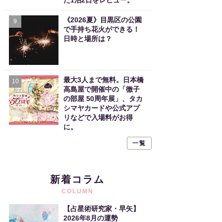
た1泊2日をレビュー。
《2026夏》目黒区の公園
9
で手持ち花火ができる！
日時と場所は？
最大3人まで無料。日本橋
10
高島屋で開催中の「徹子
の部屋 50周年展」、タカ
シマヤカードや公式アプ
リなどで入場料がお得
に。
一覧
新着コラム
COLUMN
【占星術研究家・早矢】
2026年8月の運勢