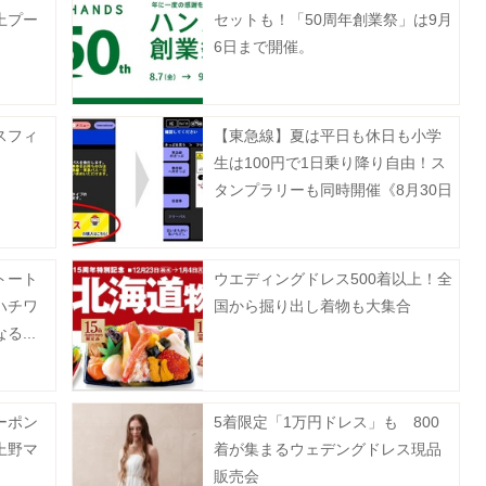
上プー
セットも！「50周年創業祭」は9月
6日まで開催。
スフィ
【東急線】夏は平日も休日も小学
生は100円で1日乗り降り自由！ス
タンプラリーも同時開催《8月30日
まで》
トート
ウエディングドレス500着以上！全
ハチワ
国から掘り出し着物も大集合
...
ーポン
5着限定「1万円ドレス」も 800
上野マ
着が集まるウェデングドレス現品
販売会