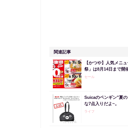
関連記事
【かつや】人気メニュ
祭」は8月14日まで開
セール
Suicaのペンギン"夏
な7点入りだよ~。
ライフ