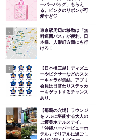
ーパーバッグ」もらえ
る。ピンクのリボンが可
愛すぎ♡
東京駅周辺の移動は「無
6
料巡回バス」が便利。日
本橋、人形町方面にも行
ける！
【日本橋三越】ディズニ
7
ーやピクサーなどのスタ
ーキャラが集結。アプリ
会員は日替わりステッカ
ーをゲットするチャンス
あり。
【那覇の穴場】ラウンジ
8
をフルに堪能する大人の
ご褒美ホテルステイ。
「沖縄ハーバービューホ
テル」でリアルに過ごし