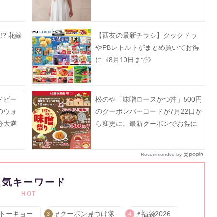
? 花嫁
【西友の最新チラシ】クックドゥ
やPBレトルトがまとめ買いでお得
に《8月10日まで》
ドビー
松のや「味噌ロースかつ丼」500円
のウォ
のクーポンバーコードが7月22日か
分大満
ら変更に。最新クーポンでお得に
楽しんで。
Recommended by
人気キーワード
HOT
トーキョー
クーポン見つけ隊
福袋2026
3
4