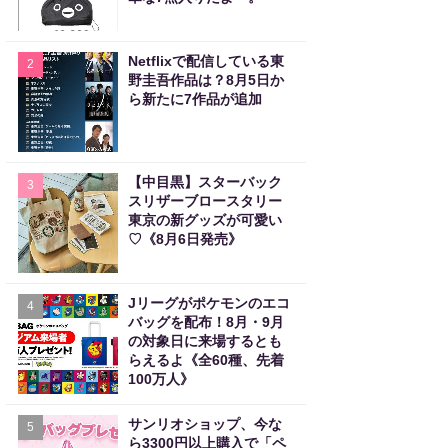
Netflixで配信している東
2
野圭吾作品は？8月5日か
ら新たに7作品が追加
【中目黒】スターバック
3
スリザーブロースタリー
東京の新グッズが可愛い
♡《8月6日発売》
Jリーグがポケモンのエコ
4
バッグを配布！8月・9月
の対象日に来場するとも
らえるよ《全60種、先着
100万人》
サンリオショップ、今な
5
ら3300円以上購入で「ペ