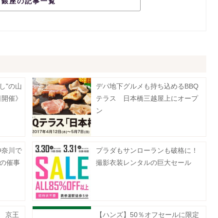
銀座の記事一覧
し"の山
デパ地下グルメも持ち込めるBBQ
日開催》
テラス 日本橋三越屋上にオープ
ン
神奈川で
プラダもサンローランも破格に！
月の催事
撮影衣装レンタルの巨大セール
る 京王
【ハンズ】50％オフセールに限定