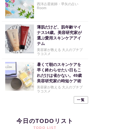
西洋占星術師・早矢の占い
Room
薄肌だけど、肌年齢マイ
ナス14歳。美容研究家が
選ぶ愛用スキンケアアイ
テム
美容家が教える 大人のプチプ
ラコスメ
暑くて朝のスキンケアを
早く終わらせたい日もこ
れだけは省かない。49歳
美容研究家の時短ケア術
美容家が教える 大人のプチプ
ラコスメ
一覧
今日のTODOリスト
TODO LIST