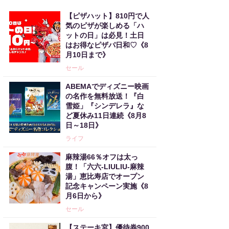
【ピザハット】810円で人
気のピザが楽しめる「ハ
ットの日」は必見！土日
はお得なピザパ日和♡《8
月10日まで》
セール
ABEMAでディズニー映画
の名作を無料放送！『白
雪姫」『シンデレラ』な
ど夏休み11日連続《8月8
日～18日》
ライフ
麻辣湯66％オフは太っ
腹！「六六-LIULIU-麻辣
湯」恵比寿店でオープン
記念キャンペーン実施《8
月6日から》
セール
【ステーキ宮】優待券900