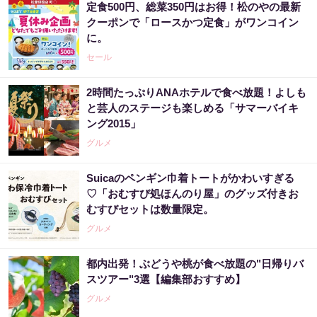
定食500円、総菜350円はお得！松のやの最新
クーポンで「ロースかつ定食」がワンコイン
に。
セール
2時間たっぷりANAホテルで食べ放題！よしも
と芸人のステージも楽しめる「サマーバイキ
ング2015」
グルメ
Suicaのペンギン巾着トートがかわいすぎる
♡「おむすび処ほんのり屋」のグッズ付きお
むすびセットは数量限定。
グルメ
都内出発！ぶどうや桃が食べ放題の"日帰りバ
スツアー"3選【編集部おすすめ】
グルメ