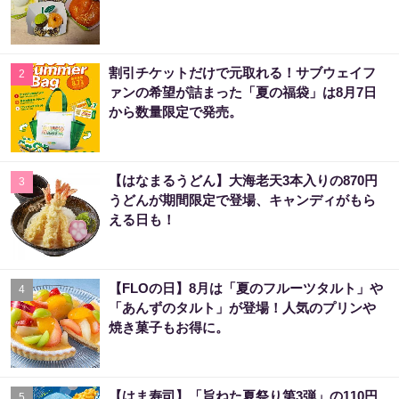
割引チケットだけで元取れる！サブウェイフ
2
ァンの希望が詰まった「夏の福袋」は8月7日
から数量限定で発売。
【はなまるうどん】大海老天3本入りの870円
3
うどんが期間限定で登場、キャンディがもら
える日も！
【FLOの日】8月は「夏のフルーツタルト」や
4
「あんずのタルト」が登場！人気のプリンや
焼き菓子もお得に。
【はま寿司】「旨ねた夏祭り第3弾」の110円
5