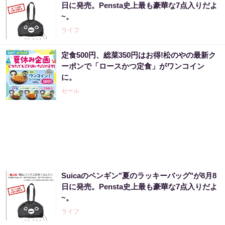
日に発売。Pensta史上最も豪華な7点入りだよ
~。
PR（合同会社デジタルファーム ）
ライフ
定食500円、総菜350円はお得!松のやの最新ク
アマゾン1位の実績！380円で5日間お試し。
ーポンで「ロースかつ定食」がワンコイン
に。
PR（ハーブ健康本舗）
セール
「2027年の宝くじ当選者は〇〇です」占い師
が暴露
PR（合同会社デジタルファーム ）
Suicaのペンギン"夏のラッキーバッグ"が8月8
アマゾン1位「このお茶ガチです」噂のお茶
日に発売。Pensta史上最も豪華な7点入りだよ
~。
PR（ハーブ健康本舗）
ライフ