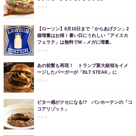
グルメ
【ローソン】8月10日まで「からあげクン」2
個増量はお得！暑い日にうれしい「アイスカ
フェラテ」は無料でM→メガに増量。
セール
あの前髪も再現！ トランプ新大統領をイメ
ージしたバーガーが「BLT STEAK」に
グルメ
ビター感がクセになる!? バンホーテンの「コ
コアリゾット」
グルメ