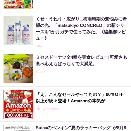
くせ・うねり・広がり...梅雨時期の髪悩みに希
望の光。「matsukiyo CONCRED」の新シリ
ーズを1か月ガチで使ってみた。《編集部レビ
ュー》
[PR]
ミセスドーナツ全4種を実食レビュー!可愛さも
食べ応えもばっちりで大満足。
グルメ
「え、こんなセールやってたの？」80％OFF
以上が続々登場！Amazonの本気が...
PR（Amazon）
Suicaのペンギン"夏のラッキーバッグ"が8月8
宝くじ当たる人は“たまたま”じゃない?!