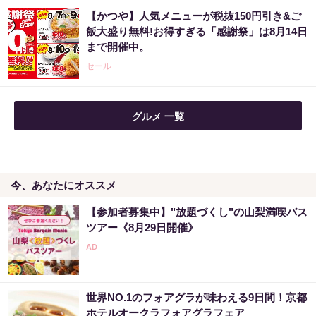
【かつや】人気メニューが税抜150円引き&ご
Amazon今日も見逃せない！80%OFF以上が
飯大盛り無料!お得すぎる「感謝祭」は8月14日
続々登場
まで開催中。
PR（Amazon）
セール
グルメ 一覧
今、あなたにオススメ
【参加者募集中】"放題づくし"の山梨満喫バス
ツアー《8月29日開催》
世界NO.1のフォアグラが味わえる9日間！京都
ホテルオークラフォアグラフェア