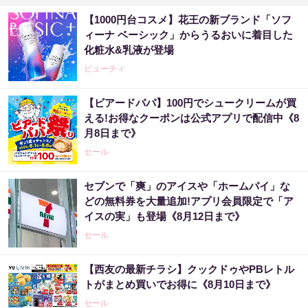
【1000円台コスメ】花王の新ブランド「ソフ
ィーナ ベーシック」からうるおいに着目した
化粧水&乳液が登場
ビューティ
【ビアードパパ】100円でシュークリームが買
える!お得なクーポンは公式アプリで配信中《8
月8日まで》
セール
セブンで「爽」のアイスや「ホームパイ」な
どの無料券を大量追加!アプリ会員限定で「ア
イスの実」も登場《8月12日まで》
セール
【西友の最新チラシ】クックドゥやPBレトル
トがまとめ買いでお得に《8月10日まで》
セール