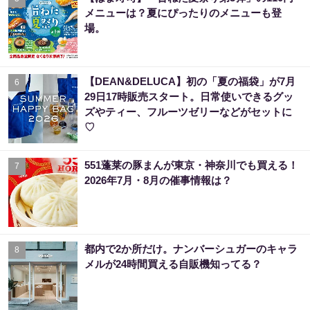
メニューは？夏にぴったりのメニューも登
場。
【DEAN&DELUCA】初の「夏の福袋」が7月
6
29日17時販売スタート。日常使いできるグッ
ズやティー、フルーツゼリーなどがセットに
♡
551蓬莱の豚まんが東京・神奈川でも買える！
7
2026年7月・8月の催事情報は？
都内で2か所だけ。ナンバーシュガーのキャラ
8
メルが24時間買える自販機知ってる？