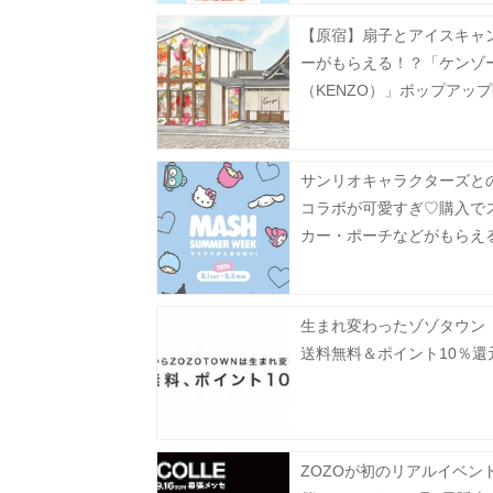
【原宿】扇子とアイスキャ
ーがもらえる！？「ケンゾ
（KENZO）」ポップアッ
《8月9日まで》
サンリオキャラクターズと
コラボが可愛すぎ♡購入で
カー・ポーチなどがもらえ
ンペーンも《MASH SUMM
WEEK 2026》
生まれ変わったゾゾタウン
送料無料＆ポイント10％還
ZOZOが初のリアルイベン