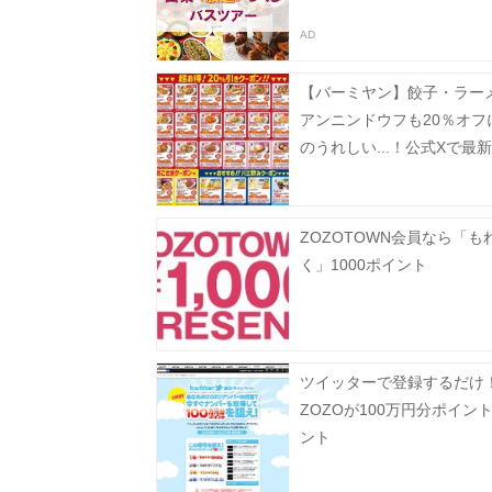
【バーミヤン】餃子・ラー
アンニンドウフも20％オフ
のうれしい...！公式Xで最
ン公開中《8月19日まで》
ZOZOTOWN会員なら「も
く」1000ポイント
ツイッターで登録するだけ
ZOZOが100万円分ポイン
ント