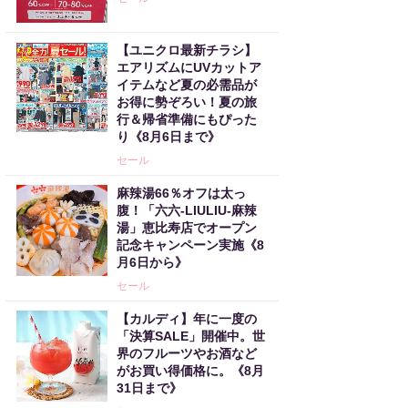
【ユニクロ最新チラシ】
エアリズムにUVカットア
イテムなど夏の必需品が
お得に勢ぞろい！夏の旅
行＆帰省準備にもぴった
り《8月6日まで》
セール
麻辣湯66％オフは太っ
腹！「六六-LIULIU-麻辣
湯」恵比寿店でオープン
記念キャンペーン実施《8
月6日から》
セール
【カルディ】年に一度の
「決算SALE」開催中。世
界のフルーツやお酒など
がお買い得価格に。《8月
31日まで》