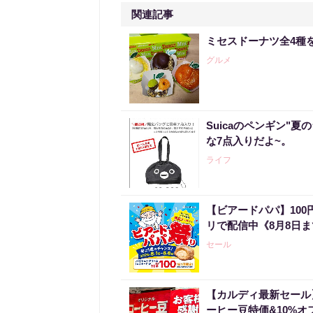
関連記事
ミセスドーナツ全4種
グルメ
Suicaのペンギン"夏
な7点入りだよ~。
ライフ
【ビアードパパ】10
リで配信中《8月8日
セール
【カルディ最新セール
ーヒー豆特価&10%オ