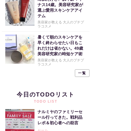
ナス14歳。美容研究家が
選ぶ愛用スキンケアアイ
テム
美容家が教える 大人のプチプ
ラコスメ
暑くて朝のスキンケアを
早く終わらせたい日もこ
れだけは省かない。49歳
美容研究家の時短ケア術
美容家が教える 大人のプチプ
ラコスメ
一覧
今日のTODOリスト
TODO LIST
ナルミヤのファミリーセ
ール行ってきた。戦利品
レポ＆初心者への助言
セール