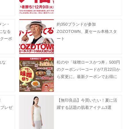
メン・
約350ブランドが参加
になる
ZOZOTOWN、夏セール本格スタ
新クーポ
ート
れな
松のや「味噌ロースかつ丼」500円
のクーポンバーコードが7月22日か
ら変更に。最新クーポンでお得に
楽しんで。
！
【無印良品】今買いたい！夏に活
トプレゼ
躍する話題の肌着アイテム3選