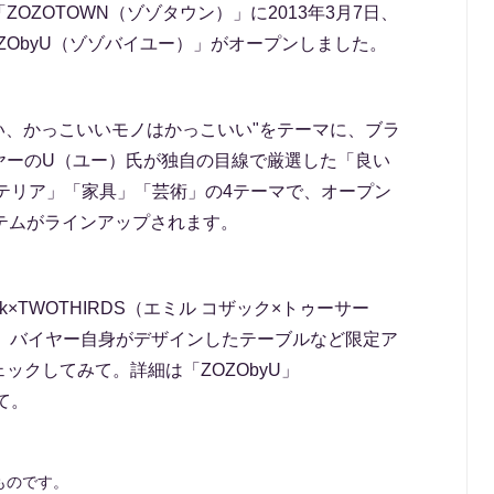
OZOTOWN（ゾゾタウン）」に2013年3月7日、
ZObyU（ゾゾバイユー）」がオープンしました。
良い、かっこいいモノはかっこいい"をテーマに、ブラ
ヤーのU（ユー）氏が独自の目線で厳選した「良い
テリア」「家具」「芸術」の4テーマで、オープン
テムがラインアップされます。
ak×TWOTHIRDS（エミル コザック×トゥーサー
ツや、バイヤー自身がデザインしたテーブルなど限定ア
ックしてみて。詳細は「ZOZObyU」
）にて。
ものです。