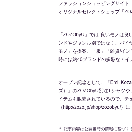
ファッションショッピングサイト「Z
オリジナルセレクトショップ「ZO
「ZOZObyU」では"良いモノは
ンドやジャンル別ではなく、バイ
モノ」を提案。「服」「雑貨/イン
時には約40ブランドの多彩なアイ
オープン記念として、「Emil Koz
ズ）」のZOZObyU別注Tシャ
イテムも販売されているので、チェ
（http://zozo.jp/shop/zozobyu/
＊ 記事内容は公開当時の情報に基づく