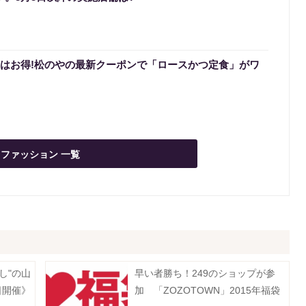
0円はお得!松のやの最新クーポンで「ロースかつ定食」がワ
ファッション 一覧
し"の山
早い者勝ち！249のショップが参
日開催》
加 「ZOZOTOWN」2015年福袋