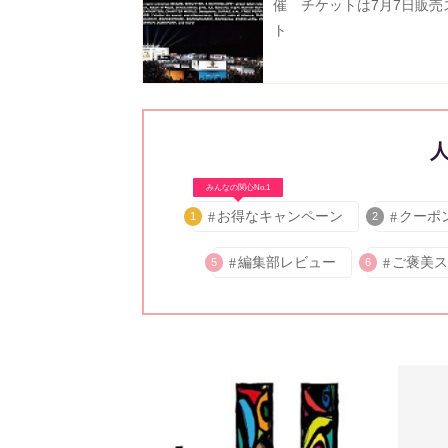
催 チケットは7月7日販売
ト
みんなの関心No.1
お得なキャンペーン
クーポ
1
2
編集部レビュー
ご褒美ス
5
6