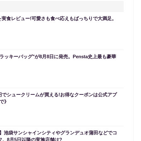
を実食レビュー!可愛さも食べ応えもばっちりで大満足。
のラッキーバッグ"が8月8日に発売。Pensta史上最も豪華
0円でシュークリームが買える!お得なクーポンは公式アプ
まで》
】池袋サンシャインシティやグランデュオ蒲田などでコ
フ。8月5日以降の実施店舗は?