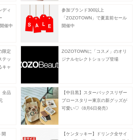
ンディ
参加ブランド300以上
ー
「ZOZOTOWN」で夏直前セール
プ開催中
開催中
の限定
ZOZOTOWNに「コスメ」のオリ
ステッ
ジナルセレクトショップ登場
るキャ
ER
 全品
【中目黒】スターバックスリザー
元
ブロースタリー東京の新グッズが
可愛い♡《8月6日発売》
ト開
【ケンタッキー】ドリンク全サイ