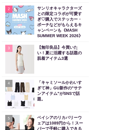
サンリオキャラクターズ
2
との限定コラボが可愛す
ぎ♡購入でステッカー・
ポーチなどがもらえるキ
ャンペーンも《MASH
SUMMER WEEK 2026》
【無印良品】今買いた
3
い！夏に活躍する話題の
肌着アイテム3選
「キャミソールかわいす
4
ぎて神」GU新作の"サテ
ンアイテム"がSNSで話
題。
ベイシアのリカバリーウ
5
ェアは1089円から！スー
パーで手軽に購入できる