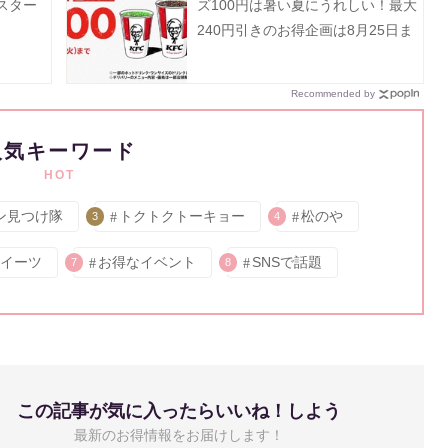
スター
ズ100円は暑い夏にうれしい！最大
240円引きのお得企画は8月25日ま
で。
Recommended by
人気キーワード
HOT
ン見つけ隊
トクトクトーキョー
松のや
3
4
イーツ
お得なイベント
SNSで話題
7
8
この記事が気に入ったらいいね！しよう
最新のお得情報をお届けします！