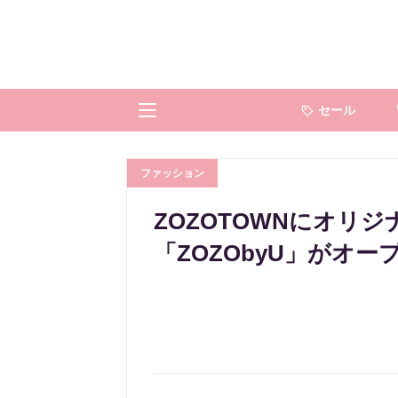
セール
ファッション
ZOZOTOWNにオリ
「ZOZObyU」がオー