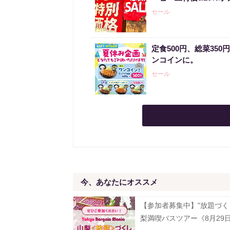
セール
定食500円、総菜35
ンコインに。
セール
今、あなたにオススメ
【参加者募集中】"放題づく
梨満喫バスツアー《8月29