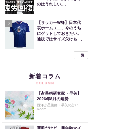
のはうれしい...。
【サッカーW杯】日本代
6
表ホームユニ、今のうち
にゲットしておきたい。
通販ではサイズ欠けも...。
一覧
新着コラム
COLUMN
【占星術研究家・早矢】
2026年8月の運勢
西洋占星術師・早矢の占い
Room
薄肌だけど、肌年齢マイ