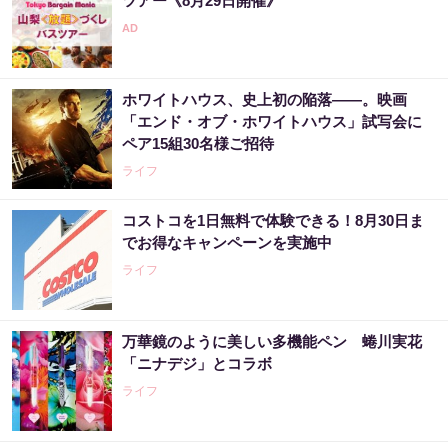
ツアー《8月29日開催》
ホワイトハウス、史上初の陥落――。映画
「エンド・オブ・ホワイトハウス」試写会に
ペア15組30名様ご招待
ライフ
コストコを1日無料で体験できる！8月30日ま
でお得なキャンペーンを実施中
ライフ
万華鏡のように美しい多機能ペン 蜷川実花
「ニナデジ」とコラボ
ライフ