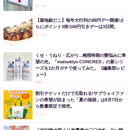
セール
【築地銀だこ】毎年大行列の88円デー開催!さ
らにポイント3倍!100円引きデーは3日間。
セール
くせ・うねり・広がり...梅雨時期の髪悩みに希
望の光。「matsukiyo CONCRED」の新シリ
ーズを1か月ガチで使ってみた。《編集部レビ
ュー》
[PR]
割引チケットだけで元取れる!サブウェイファ
ンの希望が詰まった「夏の福袋」は8月7日か
ら数量限定で発売。
グルメ