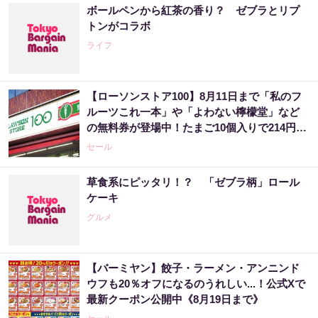
ボールペンから紅茶の香り？ ゼブラとリプ
トンがコラボ
ライフ
【ローソンストア100】8月11日まで「私のフ
ルーツこれ一本」や「よわない檸檬堂」など
の無料券が登場中！たまご10個入りで214円な
どのお得企画も見逃せない。
セール
草食系にピッタリ！？ 「ゼブラ柄」ロール
ケーキ
グルメ
【バーミヤン】餃子・ラーメン・アンニンド
ウフも20％オフになるのうれしい...！公式Xで
最新クーポン公開中《8月19日まで》