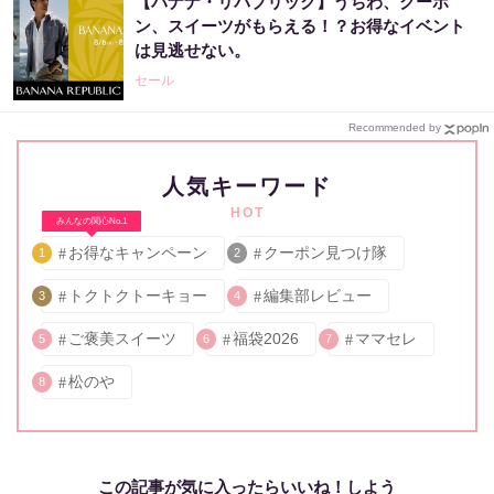
【バナナ・リパブリック】うちわ、クーポ
ン、スイーツがもらえる！？お得なイベント
は見逃せない。
セール
Recommended by
人気キーワード
HOT
みんなの関心No.1
お得なキャンペーン
クーポン見つけ隊
1
2
トクトクトーキョー
編集部レビュー
3
4
ご褒美スイーツ
福袋2026
ママセレ
5
6
7
松のや
8
この記事が気に入ったらいいね！しよう