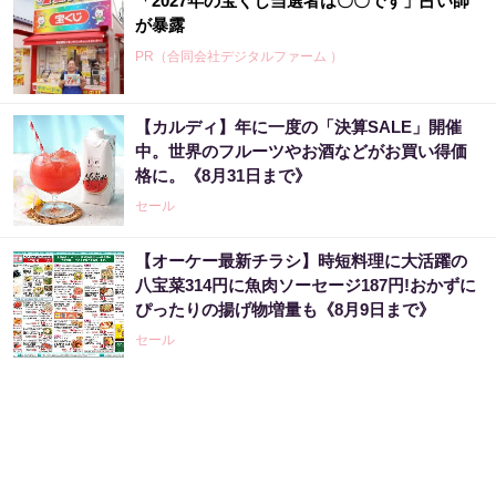
「2027年の宝くじ当選者は〇〇です」占い師
が暴露
PR（合同会社デジタルファーム ）
【カルディ】年に一度の「決算SALE」開催
中。世界のフルーツやお酒などがお買い得価
格に。《8月31日まで》
セール
【オーケー最新チラシ】時短料理に大活躍の
八宝菜314円に魚肉ソーセージ187円!おかずに
ぴったりの揚げ物増量も《8月9日まで》
セール