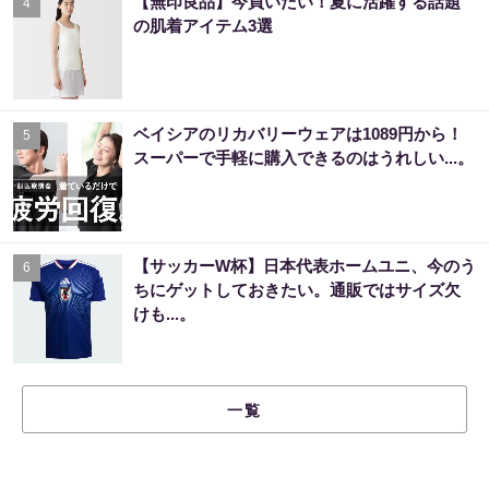
【無印良品】今買いたい！夏に活躍する話題
4
の肌着アイテム3選
ベイシアのリカバリーウェアは1089円から！
5
スーパーで手軽に購入できるのはうれしい...。
【サッカーW杯】日本代表ホームユニ、今のう
6
ちにゲットしておきたい。通販ではサイズ欠
けも...。
一覧