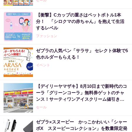
セール
【衝撃】Cカップの重さはペットボトル1本
分！ 「シロクマの赤ちゃん」を抱えて生活
するレベル
ファッション
ゼブラの人気ペン「サラサ」 セレクト体験で5
色ホルダーもらえる！
イベント
【デイリーヤマザキ】8月10日まで新時代のコ
ーラ「グリーンコーラ」無料券ゲットのチャ
ンス！サーティワンアイスクリーム値引きな
どお得企画も目白押し。
セール
ゼブラ×スヌーピー かっこかわいい「シャー
ボX スヌーピーコレクション」を数量限定発