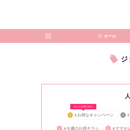
セール
ジ
みんなの関心No.1
お得なキャンペーン
1
2
今週のお得チラシ
ママセ
4
5