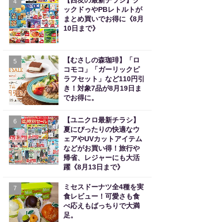
【西友の最新チラシ】ク
4
ックドゥやPBレトルトが
まとめ買いでお得に《8月
10日まで》
【むさしの森珈琲】「ロ
5
コモコ」「ガーリックピ
ラフセット」など110円引
き！対象7品が8月19日ま
でお得に。
【ユニクロ最新チラシ】
6
夏にぴったりの快適なウ
ェアやUVカットアイテム
などがお買い得！旅行や
帰省、レジャーにも大活
躍《8月13日まで》
ミセスドーナツ全4種を実
7
食レビュー！可愛さも食
べ応えもばっちりで大満
足。