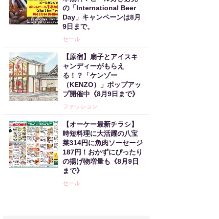
の「International Beer
Day」キャンペーンは8月
9日まで。
セール
【原宿】扇子とアイスキ
ャンディーがもらえ
る！？「ケンゾー
（KENZO）」ポップアッ
プ開催中《8月9日まで》
ファッション
【オーケー最新チラシ】
時短料理に大活躍の八宝
菜314円に魚肉ソーセージ
187円！おかずにぴったり
の揚げ物増量も《8月9日
まで》
セール