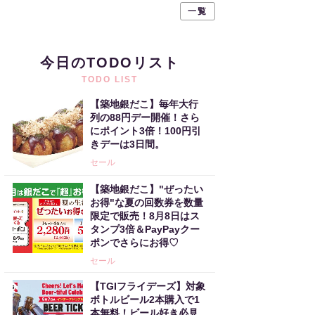
一覧
今日のTODOリスト
TODO LIST
【築地銀だこ】毎年大行
列の88円デー開催！さら
にポイント3倍！100円引
きデーは3日間。
セール
【築地銀だこ】"ぜったい
お得"な夏の回数券を数量
限定で販売！8月8日はス
タンプ3倍＆PayPayクー
ポンでさらにお得♡
セール
【TGIフライデーズ】対象
ボトルビール2本購入で1
本無料！ビール好き必見