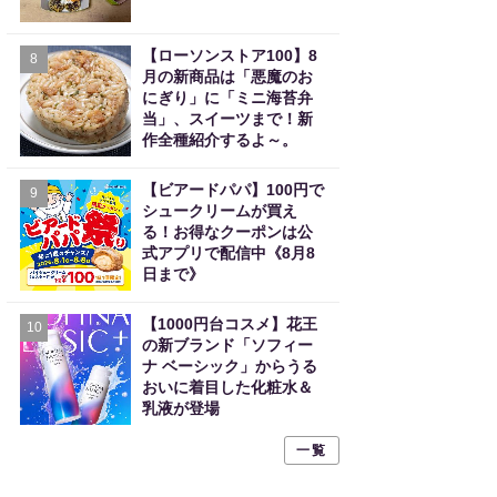
【ローソンストア100】8
8
月の新商品は「悪魔のお
にぎり」に「ミニ海苔弁
当」、スイーツまで！新
作全種紹介するよ～。
【ビアードパパ】100円で
9
シュークリームが買え
る！お得なクーポンは公
式アプリで配信中《8月8
日まで》
【1000円台コスメ】花王
10
の新ブランド「ソフィー
ナ ベーシック」からうる
おいに着目した化粧水＆
乳液が登場
一覧