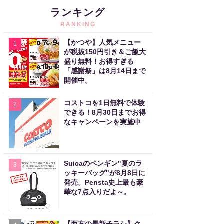
ランキング
RANKING
【かつや】人気メニュー
1
が税抜150円引き＆ご飯大
盛り無料！お得すぎる
「感謝祭」は8月14日まで
開催中。
コストコを1日無料で体験
2
できる！8月30日までお得
なキャンペーンを実施中
Suicaのペンギン"夏のラ
3
ッキーバッグ"が8月8日に
発売。Pensta史上最も豪
華な7点入りだよ～。