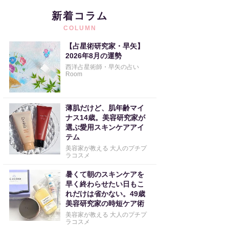
新着コラム
COLUMN
【占星術研究家・早矢】
2026年8月の運勢
西洋占星術師・早矢の占い
Room
薄肌だけど、肌年齢マイ
ナス14歳。美容研究家が
選ぶ愛用スキンケアアイ
テム
美容家が教える 大人のプチプ
ラコスメ
暑くて朝のスキンケアを
早く終わらせたい日もこ
れだけは省かない。49歳
美容研究家の時短ケア術
美容家が教える 大人のプチプ
ラコスメ