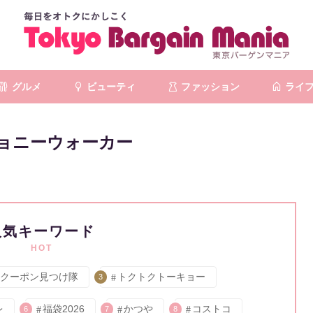
グルメ
ビューティ
ファッション
ライ
ョニーウォーカー
人気キーワード
HOT
クーポン見つけ隊
トクトクトーキョー
3
レ
福袋2026
かつや
コストコ
6
7
8