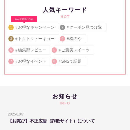
人気キーワード
HOT
みんなの関心No.1
お得なキャンペーン
クーポン見つけ隊
1
2
トクトクトーキョー
松のや
3
4
編集部レビュー
ご褒美スイーツ
5
6
お得なイベント
SNSで話題
7
8
お知らせ
INFO
2025/10/7
【お詫び】不正広告（詐欺サイト）について