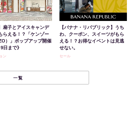
】扇子とアイスキャンデ
【バナナ・リパブリック】うち
もらえる！？「ケンゾー
わ、クーポン、スイーツがもら
NZO）」ポップアップ開催
える！？お得なイベントは見逃
月9日まで》
せない。
ョン
セール
一覧