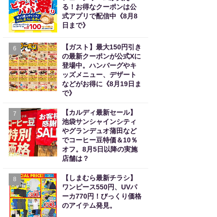
る！お得なクーポンは公
式アプリで配信中《8月8
日まで》
【ガスト】最大150円引き
6
の最新クーポンが公式Xに
登場中。ハンバーグやキ
ッズメニュー、デザート
などがお得に《8月19日ま
で》
【カルディ最新セール】
7
池袋サンシャインシティ
やグランデュオ蒲田など
でコーヒー豆特価＆10％
オフ。8月5日以降の実施
店舗は？
【しまむら最新チラシ】
8
ワンピース550円、UVパ
ーカ770円！びっくり価格
のアイテム発見。