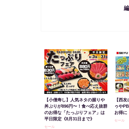
【小僧寿し】人気ネタの握りや
【西友
丼ぶりが896円〜！食べ応え抜群
ゥやP
のお得な「たっぷりフェア」は
お得に
平日限定《8月31日まで》
セール
セール