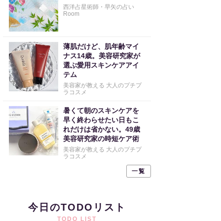
西洋占星術師・早矢の占い
Room
薄肌だけど、肌年齢マイ
ナス14歳。美容研究家が
選ぶ愛用スキンケアアイ
テム
美容家が教える 大人のプチプ
ラコスメ
暑くて朝のスキンケアを
早く終わらせたい日もこ
れだけは省かない。49歳
美容研究家の時短ケア術
美容家が教える 大人のプチプ
ラコスメ
一覧
今日のTODOリスト
TODO LIST