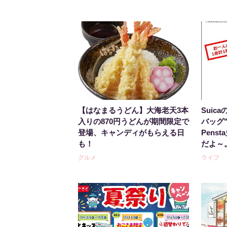
【はなまるうどん】大海老天3本
Suic
入りの870円うどんが期間限定で
バッグ
登場、キャンディがもらえる日
Pens
も！
だよ～
グルメ
ライフ