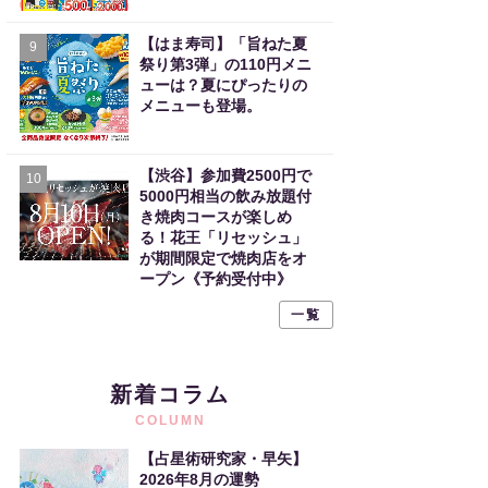
【はま寿司】「旨ねた夏
9
祭り第3弾」の110円メニ
ューは？夏にぴったりの
メニューも登場。
【渋谷】参加費2500円で
10
5000円相当の飲み放題付
き焼肉コースが楽しめ
る！花王「リセッシュ」
が期間限定で焼肉店をオ
ープン《予約受付中》
一覧
新着コラム
COLUMN
【占星術研究家・早矢】
2026年8月の運勢