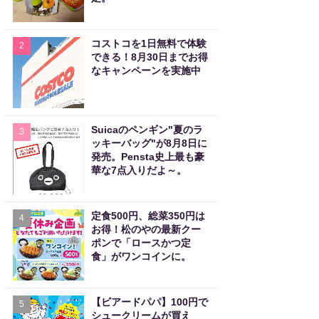
コストコを1日無料で体験
2
できる！8月30日までお得
なキャンペーンを実施中
Suicaのペンギン"夏のラ
3
ッキーバッグ"が8月8日に
発売。Pensta史上最も豪
華な7点入りだよ～。
定食500円、総菜350円は
4
お得！松のやの最新クー
ポンで「ロースかつ定
食」がワンコインに。
【ビアードパパ】100円で
5
シュークリームが買え