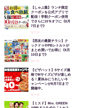
【しゃぶ葉】ランチ限定
クーポンを公式アプリで
配信！学割クーポン併用
でさらに10％オフに《8月
7日まで》
セール
【西友の最新チラシ】ク
ックドゥやPBレトルトが
まとめ買いでお得に《8月
10日まで》
セール
【ピザハット】Sサイズ価
格でMサイズピザが楽しめ
る！夏休みにうれしいキ
ャンペーンが8月7日まで
開催中。
セール
【ミスド】Mrs. GREEN
APPLEコラボの「ミセス