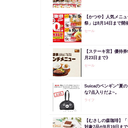
【かつや】人気メニュ
祭」は8月14日まで開
セール
【ステーキ宮】優待券
月23日まで》
セール
Suicaのペンギン"夏
な7点入りだよ~。
ライフ
【むさしの森珈琲】「
対象7品が8月19日ま