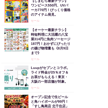
【しまむら最新チラシ】
ワンピース550円、UVパ
ーカ770円！びっくり価格
のアイテム発見。
セール
【オーケー最新チラシ】
時短料理に大活躍の八宝
菜314円に魚肉ソーセージ
187円！おかずにぴったり
の揚げ物増量も《8月9日
まで》
セール
Luupがセブンとコラボ。
ライド料金が25％オフ＆
お茶がもらえる！東京・
大阪の一部店舗が対象。
セール
オープン記念で生ビール
と角ハイボールが99円！
「すし鳥商店 北千住店」