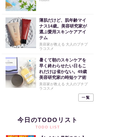
Room
薄肌だけど、肌年齢マイ
ナス14歳。美容研究家が
選ぶ愛用スキンケアアイ
テム
美容家が教える 大人のプチプ
ラコスメ
暑くて朝のスキンケアを
早く終わらせたい日もこ
れだけは省かない。49歳
美容研究家の時短ケア術
美容家が教える 大人のプチプ
ラコスメ
一覧
今日のTODOリスト
TODO LIST