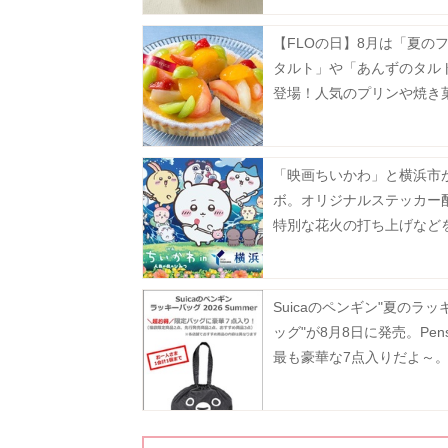
【FLOの日】8月は「夏の
タルト」や「あんずのタル
登場！人気のプリンや焼き
お得に。
「映画ちいかわ」と横浜市
ボ。オリジナルステッカー
特別な花火の打ち上げなど
施。《7月24日から》
Suicaのペンギン"夏のラッ
ッグ"が8月8日に発売。Pen
最も豪華な7点入りだよ～