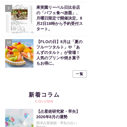
果実園リーベル日比谷店
9
の「パフェ食べ放題」、
月曜日限定で開催決定。8
月2日18時から予約受付ス
タート。
【FLOの日】8月は「夏の
10
フルーツタルト」や「あ
んずのタルト」が登場！
人気のプリンや焼き菓子
もお得に。
一覧
新着コラム
COLUMN
【占星術研究家・早矢】
2026年8月の運勢
西洋占星術師・早矢の占い