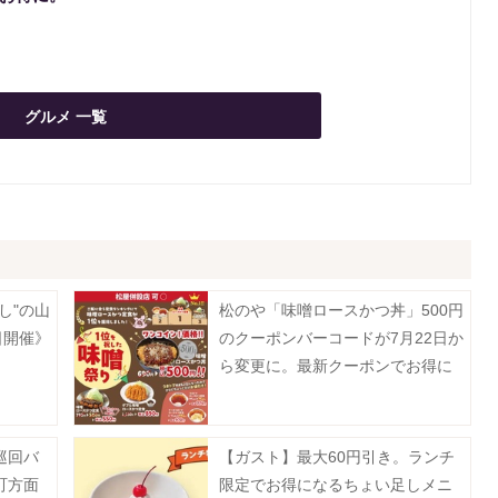
グルメ 一覧
し"の山
松のや「味噌ロースかつ丼」500円
日開催》
のクーポンバーコードが7月22日か
ら変更に。最新クーポンでお得に
楽しんで。
巡回バ
【ガスト】最大60円引き。ランチ
町方面
限定でお得になるちょい足しメニ