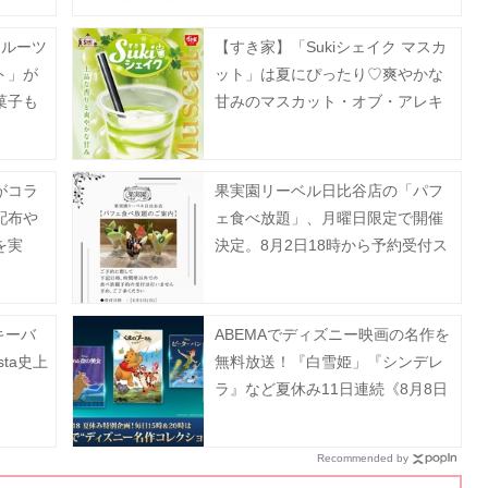
フルーツ
【すき家】「Sukiシェイク マスカ
ト」が
ット」は夏にぴったり♡爽やかな
菓子も
甘みのマスカット・オブ・アレキ
サンドリア果汁使用。
がコラ
果実園リーベル日比谷店の「パフ
配布や
ェ食べ放題」、月曜日限定で開催
を実
決定。8月2日18時から予約受付ス
タート。
キーバ
ABEMAでディズニー映画の名作を
sta史上
無料放送！『白雪姫」『シンデレ
。
ラ』など夏休み11日連続《8月8日
～18日》
Recommended by