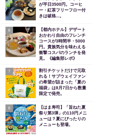
が平日3500円。コーヒ
ー・紅茶フリーフロー付
きは破格...。
【都内ホテル】デザート
6
おかわり自由のフレンチ
コースが3時間半・5000
円。貴族気分を味わえる
衝撃コスパのランチを発
見。《編集部レポ》
割引チケットだけで元取
7
れる！サブウェイファン
の希望が詰まった「夏の
福袋」は8月7日から数量
限定で発売。
【はま寿司】「旨ねた夏
8
祭り第3弾」の110円メニ
ューは？夏にぴったりの
メニューも登場。