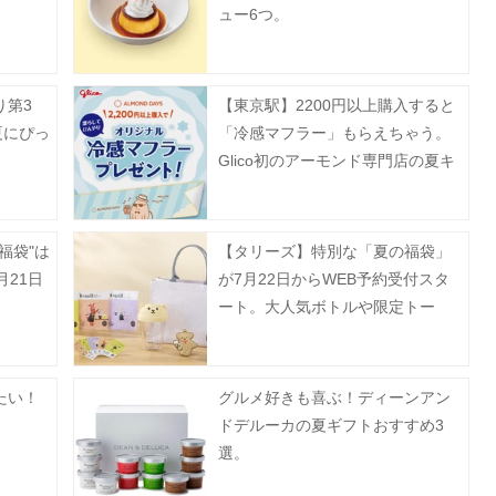
ュー6つ。
り第3
【東京駅】2200円以上購入すると
夏にぴっ
「冷感マフラー」もらえちゃう。
Glico初のアーモンド専門店の夏キ
ャンペーンは8月23日まで。
福袋"は
【タリーズ】特別な「夏の福袋」
月21日
が7月22日からWEB予約受付スタ
ート。大人気ボトルや限定トー
ト、ドリンクチケットなど超豪
華。
たい！
グルメ好きも喜ぶ！ディーンアン
ドデルーカの夏ギフトおすすめ3
選。