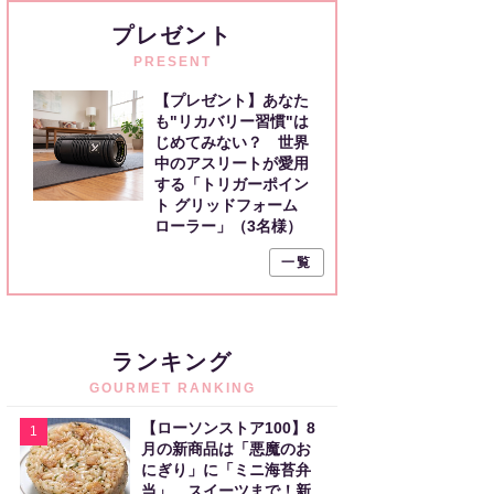
プレゼント
PRESENT
【プレゼント】あなた
も"リカバリー習慣"は
じめてみない？ 世界
中のアスリートが愛用
する「トリガーポイン
ト グリッドフォーム
ローラー」（3名様）
一覧
ランキング
GOURMET RANKING
【ローソンストア100】8
1
月の新商品は「悪魔のお
にぎり」に「ミニ海苔弁
当」、スイーツまで！新