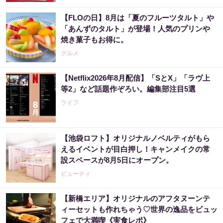
【FLOの日】8月は「夏のフルーツタルト」や
「あんずのタルト」が登場！人気のプリンや
焼き菓子もお得に。
グルメ
【Netflix2026年8月配信】「SとX」「ラヴ上
等2」など話題作ぞろい。編集部注目5選
ライフ
【池袋ロフト】オリジナルノベルティがもら
えるイベントが目白押し！キャンメイクの常
設スペースが8月5日にオープン。
ビューティ
【新橋エリア】オリジナルのアフタヌーンテ
ィーセットも作れちゃう♡世界の逸品をビュッ
フェで大満喫《実食レポ》