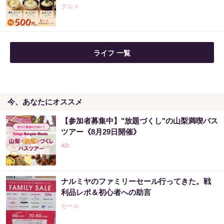
PR（Acoco.）
グルメ
ライフ 一覧
今、あなたにオススメ
【参加者募集中】"放題づくし"の山梨満喫バス
ツアー《8月29日開催》
ナルミヤのファミリーセール行ってきた。戦
利品レポ＆初心者への助言
セール