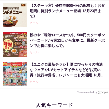
【ステーキ宮】優待券900円分の配布も！お盆
期間に特別ランチメニュー登場《8月23日ま
で》
セール
松のや「味噌ロースかつ丼」500円のクーポン
バーコードが7月22日から変更に。最新クーポ
ンでお得に楽しんで。
セール
【ユニクロ最新チラシ】夏にぴったりの快適
なウェアやUVカットアイテムなどがお買い
得！旅行や帰省、レジャーにも大活躍《8月13
日まで》
セール
Recommended by
人気キーワード