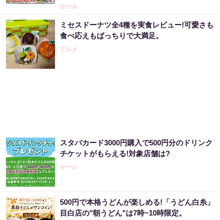
セール
売り場じゃ教えてくれない！当たる人だけが
ミセスドーナツ全4種を実食レビュー!可愛さも
やってる宝くじの習慣
食べ応えもばっちりで大満足。
PR（合同会社デジタルファーム ）
グルメ
世界トップクラスの市場分析が導き出した事
実「大至急、暴落相場に備えて下さい」
PR（Acoco.）
「どうせ当たらない」と思ってた私が本当に
スタバカード3000円購入で500円分のドリンク
当選した“買い方”がこれ
チケットがもらえる!対象店舗は?
PR（合同会社デジタルファーム ）
セール
世界トップレベルの元証券マンが暴露「負け
500円で本格うどんが楽しめる!「うどん白糸」
投資家の共通項」
目白店の"朝うどん"は7時~10時限定。