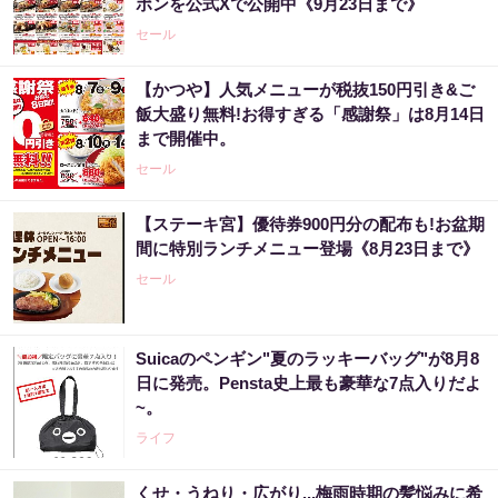
ポンを公式Xで公開中《9月23日まで》
セール
【かつや】人気メニューが税抜150円引き&ご
飯大盛り無料!お得すぎる「感謝祭」は8月14日
まで開催中。
セール
【ステーキ宮】優待券900円分の配布も!お盆期
間に特別ランチメニュー登場《8月23日まで》
セール
Suicaのペンギン"夏のラッキーバッグ"が8月8
日に発売。Pensta史上最も豪華な7点入りだよ
~。
ライフ
くせ・うねり・広がり...梅雨時期の髪悩みに希