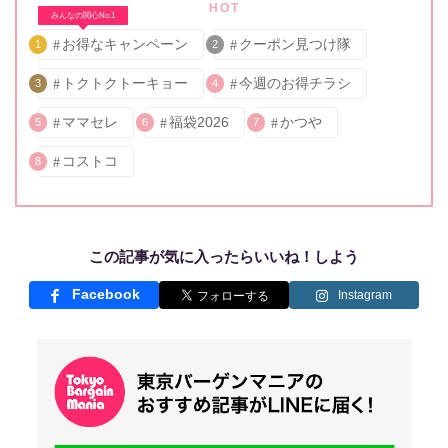
HOT
みんなの関心No.1
お得なキャンペーン
クーポン見つけ隊
1
2
トクトクトーキョー
今週のお得チラシ
3
4
ママセレ
福袋2026
かつや
5
6
7
コストコ
8
この記事が気に入ったらいいね！しよう
Facebook
Instagram