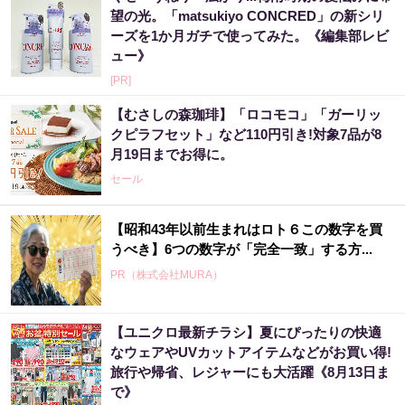
望の光。「matsukiyo CONCRED」の新シリ
ーズを1か月ガチで使ってみた。《編集部レビ
ュー》
[PR]
【むさしの森珈琲】「ロコモコ」「ガーリッ
クピラフセット」など110円引き!対象7品が8
月19日までお得に。
セール
【昭和43年以前生まれはロト６この数字を買
うべき】6つの数字が「完全一致」する方...
PR（株式会社MURA）
【ユニクロ最新チラシ】夏にぴったりの快適
【昭和43年以前生まれはロト６この数字を買
なウェアやUVカットアイテムなどがお買い得!
うべき】6つの数字が「完全一致」する方...
旅行や帰省、レジャーにも大活躍《8月13日ま
PR（株式会社MURA）
で》