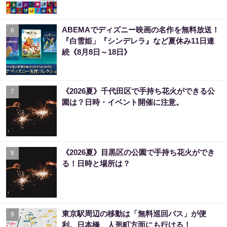
ABEMAでディズニー映画の名作を無料放送！
6
『白雪姫」『シンデレラ』など夏休み11日連
続《8月8日～18日》
《2026夏》千代田区で手持ち花火ができる公
7
園は？日時・イベント開催に注意。
《2026夏》目黒区の公園で手持ち花火ができ
8
る！日時と場所は？
東京駅周辺の移動は「無料巡回バス」が便
9
利。日本橋、人形町方面にも行ける！