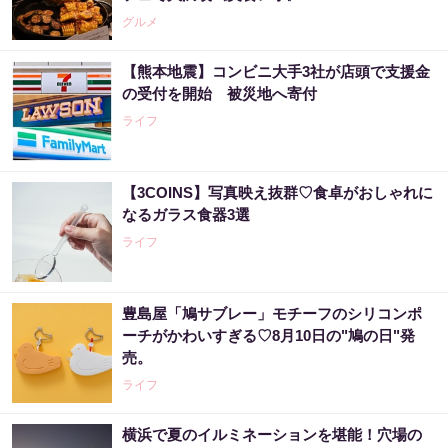
グルメ
【熊本地震】コンビニ大手3社が店頭で支援金
の受付を開始 被災地へ寄付
ライフ
【3COINS】写真映え抜群♡食卓がおしゃれに
なるガラス食器3選
ライフ
豊島屋「鳩サブレー」モチーフのシリコンポ
ーチがかわいすぎる♡8月10日の"鳩の日"発
売。
ライフ
横浜で夏のイルミネーションを堪能！穴場の