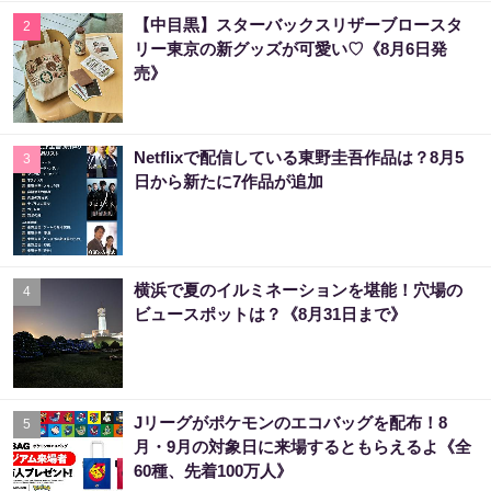
【中目黒】スターバックスリザーブロースタ
2
リー東京の新グッズが可愛い♡《8月6日発
売》
Netflixで配信している東野圭吾作品は？8月5
3
日から新たに7作品が追加
横浜で夏のイルミネーションを堪能！穴場の
4
ビュースポットは？《8月31日まで》
Jリーグがポケモンのエコバッグを配布！8
5
月・9月の対象日に来場するともらえるよ《全
60種、先着100万人》