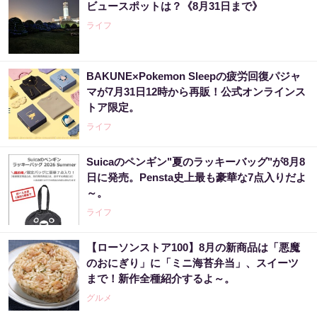
ビュースポットは？《8月31日まで》
ライフ
BAKUNE×Pokemon Sleepの疲労回復パジャ
マが7月31日12時から再販！公式オンラインス
トア限定。
ライフ
Suicaのペンギン"夏のラッキーバッグ"が8月8
日に発売。Pensta史上最も豪華な7点入りだよ
～。
ライフ
【ローソンストア100】8月の新商品は「悪魔
のおにぎり」に「ミニ海苔弁当」、スイーツ
まで！新作全種紹介するよ～。
グルメ