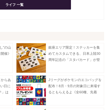
ライフ 一覧
し"の山
銀座エリア限定！ステッカーを集
日開催》
めてカスタムできる、日本上陸30
周年記念の「スタバカード」が登
場中《8月2日から》
「からあ
Jリーグがポケモンのエコバッグを
暑い日に
配布！8月・9月の対象日に来場す
テ」は
るともらえるよ《全60種、先着
100万人》