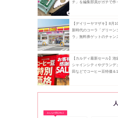
チ」を編集部員がガチで作
た
【デイリーヤマザキ】8月1
新時代のコーラ「グリーン
ラ」無料券ゲットのチャン
ーティワンアイスクリーム
などお得企画も目白押し。
【カルディ最新セール】池
シャインシティやグランデ
田などでコーヒー豆特価＆1
フ。8月5日以降の実施店舗
みんなの関心No.1