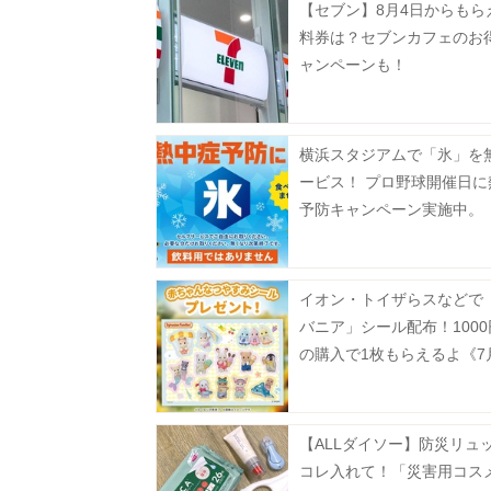
【セブン】8月4日からもら
料券は？セブンカフェのお
ャンペーンも！
横浜スタジアムで「氷」を
ービス！ プロ野球開催日に
予防キャンペーン実施中。
イオン・トイザらスなどで
バニア」シール配布！100
の購入で1枚もらえるよ《7
スタート》
【ALLダイソー】防災リュ
コレ入れて！「災害用コス