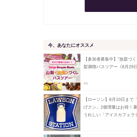
今、あなたにオススメ
【参加者募集中】"放題づく
梨満喫バスツアー《8月29
【ローソン】8月10日まで
げクン」2個増量はお得！
うれしい「アイスカフェラ
無料でM→メガに増量。