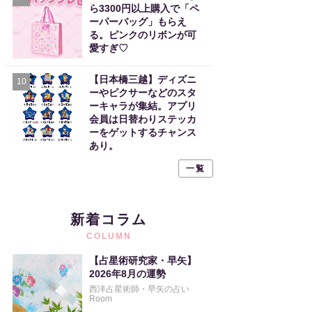
ら3300円以上購入で「ペ
ーパーバッグ」もらえ
る。ピンクのリボンが可
愛すぎ♡
【日本橋三越】ディズニ
10
ーやピクサーなどのスタ
ーキャラが集結。アプリ
会員は日替わりステッカ
ーをゲットするチャンス
あり。
一覧
新着コラム
COLUMN
【占星術研究家・早矢】
2026年8月の運勢
西洋占星術師・早矢の占い
Room