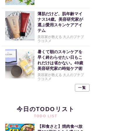
薄肌だけど、肌年齢マイ
ナス14歳。美容研究家が
選ぶ愛用スキンケアアイ
テム
美容家が教える 大人のプチプ
ラコスメ
暑くて朝のスキンケアを
早く終わらせたい日もこ
れだけは省かない。49歳
美容研究家の時短ケア術
美容家が教える 大人のプチプ
ラコスメ
一覧
今日のTODOリスト
TODO LIST
【和食さと】焼肉食べ放