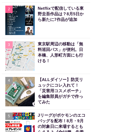
Netflixで配信している東
2
野圭吾作品は？8月5日か
ら新たに7作品が追加
東京駅周辺の移動は「無
3
料巡回バス」が便利。日
本橋、人形町方面にも行
ける！
【ALLダイソー】防災リ
4
ュックにコレ入れて！
「災害用コスメポーチ」
を編集部員がガチで作っ
てみた
Jリーグがポケモンのエコ
5
バッグを配布！8月・9月
の対象日に来場するとも