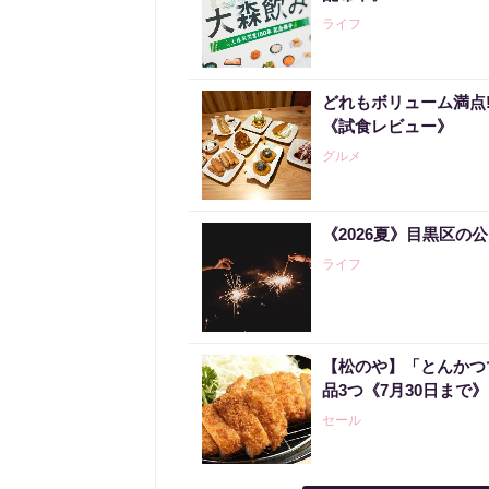
ライフ
どれもボリューム満点
《試食レビュー》
グルメ
《2026夏》目黒区の
ライフ
【松のや】「とんかつ
品3つ《7月30日まで》
セール