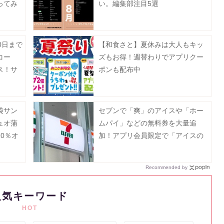
ってみ
い。編集部注目5選
0日まで
【和食さと】夏休みは大人もキッ
コー
ズもお得！週替わりでアプリクー
ス！サ
ポンも配布中
値引き
袋サン
セブンで「爽」のアイスや「ホー
ュオ蒲
ムパイ」などの無料券を大量追
0％オ
加！アプリ会員限定で「アイスの
は？
実」も登場《8月12日まで》
Recommended by
人気キーワード
HOT