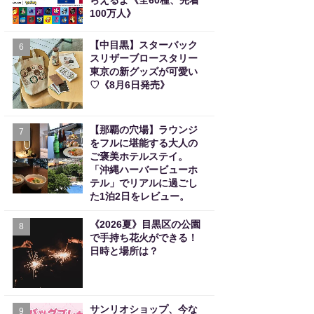
らえるよ《全60種、先着
100万人》
【中目黒】スターバック
6
スリザーブロースタリー
東京の新グッズが可愛い
♡《8月6日発売》
【那覇の穴場】ラウンジ
7
をフルに堪能する大人の
ご褒美ホテルステイ。
「沖縄ハーバービューホ
テル」でリアルに過ごし
た1泊2日をレビュー。
《2026夏》目黒区の公園
8
で手持ち花火ができる！
日時と場所は？
サンリオショップ、今な
9