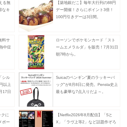
える無
【築地銀だこ】毎年大行列の88円
得なキ
デー開催！さらにポイント3倍！
100円引きデーは3日間。
無料サ
ローソンでポケモンカード「スト
熱中症
ームエメラルダ」を販売！7月31日
朝7時から。
「シル
Suicaのペンギン"夏のラッキーバ
0円以上
ッグ"が8月8日に発売。Pensta史上
月17日
最も豪華な7点入りだよ～。
ックに
【Netflix2026年8月配信】「Sと
メポー
X」「ラヴ上等2」など話題作ぞろ