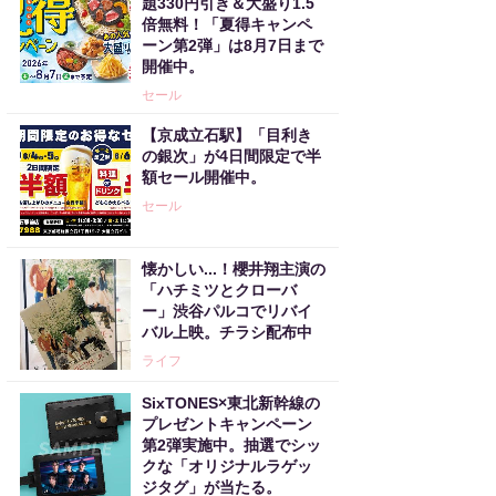
題330円引き＆大盛り1.5
倍無料！「夏得キャンペ
ーン第2弾」は8月7日まで
開催中。
セール
【京成立石駅】「目利き
の銀次」が4日間限定で半
額セール開催中。
セール
懐かしい...！櫻井翔主演の
「ハチミツとクローバ
ー」渋谷パルコでリバイ
バル上映。チラシ配布中
ライフ
SixTONES×東北新幹線の
プレゼントキャンペーン
第2弾実施中。抽選でシッ
クな「オリジナルラゲッ
ジタグ」が当たる。