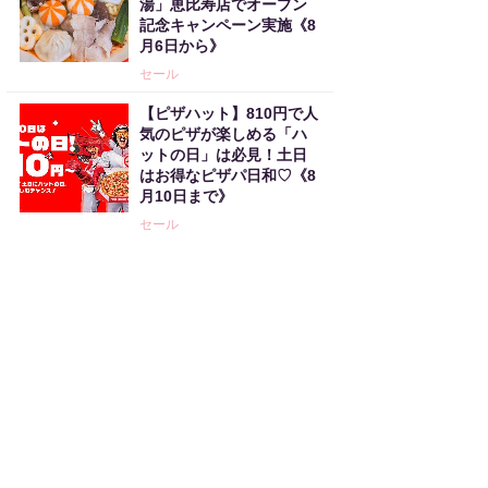
湯」恵比寿店でオープン
記念キャンペーン実施《8
月6日から》
セール
【ピザハット】810円で人
気のピザが楽しめる「ハ
ットの日」は必見！土日
はお得なピザパ日和♡《8
月10日まで》
セール