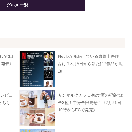
グルメ 一覧
し"の山
Netflixで配信している東野圭吾作
日開催》
品は？8月5日から新たに7作品が追
加
食レビュ
サンマルクカフェ初の"夏の福袋"は
っちり
全3種！中身全部見せ♡《7月21日
10時からECで発売》