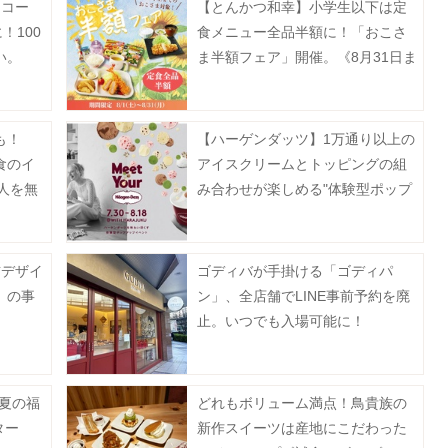
】コー
【とんかつ和幸】小学生以下は定
！100
食メニュー全品半額に！「おこさ
い。
ま半額フェア」開催。《8月31日ま
で》
も！
【ハーゲンダッツ】1万通り以上の
食のイ
アイスクリームとトッピングの組
0人を無
み合わせが楽しめる"体験型ポップ
アップイベント"を原宿で開催♡
猫デザイ
ゴディバが手掛ける「ゴディパ
」の事
ン」、全店舗でLINE事前予約を廃
。
止。いつでも入場可能に！
「夏の福
どれもボリューム満点！鳥貴族の
ター
新作スイーツは産地にこだわった