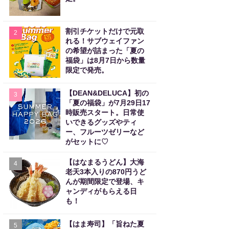
割引チケットだけで元取
2
れる！サブウェイファン
の希望が詰まった「夏の
福袋」は8月7日から数量
限定で発売。
【DEAN&DELUCA】初の
3
「夏の福袋」が7月29日17
時販売スタート。日常使
いできるグッズやティ
ー、フルーツゼリーなど
がセットに♡
【はなまるうどん】大海
4
老天3本入りの870円うど
んが期間限定で登場、キ
ャンディがもらえる日
も！
【はま寿司】「旨ねた夏
5