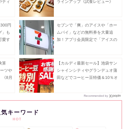
やティ
ラインアップ《試食レビュー》
セット
300円
セブンで「爽」のアイスや「ホー
グ」も
ムパイ」などの無料券を大量追
可愛す
加！アプリ会員限定で「アイスの
実」も登場《8月12日まで》
決算
【カルディ最新セール】池袋サン
ルーツや
シャインシティやグランデュオ蒲
。《8月
田などでコーヒー豆特価＆10％オ
フ。8月5日以降の実施店舗は？
Recommended by
人気キーワード
HOT