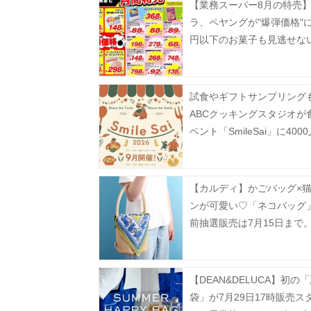
【業務スーパー8月の特売
ラ、ペヤングが"爆弾価格"に
円以下のお菓子も見逃せな
試食やギフトサンプリング
ABCクッキングスタジオが
ベント「SmileSai」に400
料招待《予約受付中》
【カルディ】かごバッグ×
ンが可愛い♡「ネコバッグ
前抽選販売は7月15日まで
【DEAN&DELUCA】初の
袋」が7月29日17時販売ス