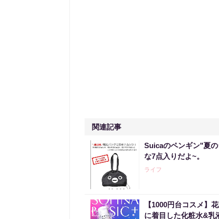
関連記事
Suicaのペンギン"夏
な7点入りだよ~。
ライフ
【1000円台コスメ
に着目した化粧水&乳