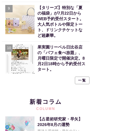
【タリーズ】特別な「夏
9
の福袋」が7月22日から
WEB予約受付スタート。
大人気ボトルや限定トー
ト、ドリンクチケットな
ど超豪華。
果実園リーベル日比谷店
10
の「パフェ食べ放題」、
月曜日限定で開催決定。8
月2日18時から予約受付ス
タート。
一覧
新着コラム
COLUMN
【占星術研究家・早矢】
2026年8月の運勢