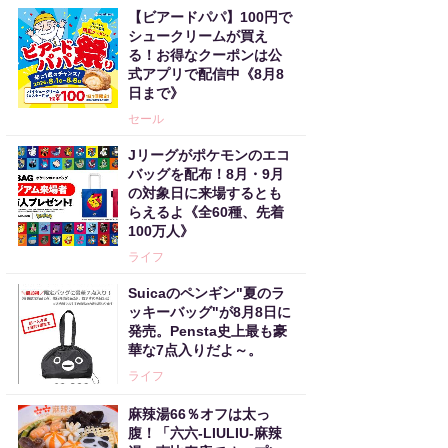
【ビアードパパ】100円で
シュークリームが買え
る！お得なクーポンは公
式アプリで配信中《8月8
日まで》
セール
Jリーグがポケモンのエコ
バッグを配布！8月・9月
の対象日に来場するとも
らえるよ《全60種、先着
100万人》
ライフ
Suicaのペンギン"夏のラ
ッキーバッグ"が8月8日に
発売。Pensta史上最も豪
華な7点入りだよ～。
ライフ
麻辣湯66％オフは太っ
腹！「六六-LIULIU-麻辣