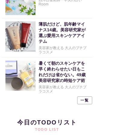
西洋占星術師・早矢の占い
Room
薄肌だけど、肌年齢マイ
ナス14歳。美容研究家が
選ぶ愛用スキンケアアイ
テム
美容家が教える 大人のプチプ
ラコスメ
暑くて朝のスキンケアを
早く終わらせたい日もこ
れだけは省かない。49歳
美容研究家の時短ケア術
美容家が教える 大人のプチプ
ラコスメ
一覧
今日のTODOリスト
TODO LIST