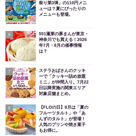
祭り第3弾」の110円メニ
ューは？夏にぴったりの
メニューも登場。
551蓬莱の豚まんが東京・
6
神奈川でも買える！2026
年7月・8月の催事情報
は？
ステラおばさんのクッキ
7
ーで「クッキー詰め放題
ミニ」が仲間入り。7月22
日以降実施の関東エリア
対象店舗まとめ。
【FLOの日】8月は「夏の
8
フルーツタルト」や「あ
んずのタルト」が登場！
人気のプリンや焼き菓子
もお得に。