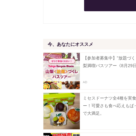
今、あなたにオススメ
【参加者募集中】"放題づく
梨満喫バスツアー《8月29
ミセスドーナツ全4種を実
ー！可愛さも食べ応えもば
で大満足。