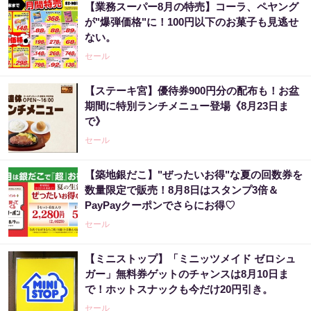
【業務スーパー8月の特売】コーラ、ペヤング
が"爆弾価格"に！100円以下のお菓子も見逃せ
ない。
セール
【ステーキ宮】優待券900円分の配布も！お盆
期間に特別ランチメニュー登場《8月23日ま
で》
セール
【築地銀だこ】"ぜったいお得"な夏の回数券を
数量限定で販売！8月8日はスタンプ3倍＆
PayPayクーポンでさらにお得♡
セール
【ミニストップ】「ミニッツメイド ゼロシュ
ガー」無料券ゲットのチャンスは8月10日ま
で！ホットスナックも今だけ20円引き。
セール