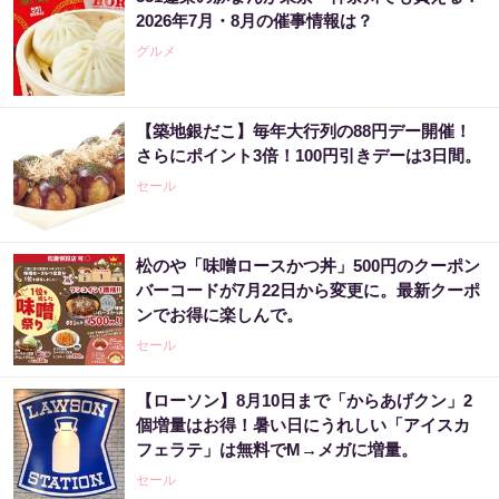
2026年7月・8月の催事情報は？
グルメ
【築地銀だこ】毎年大行列の88円デー開催！
さらにポイント3倍！100円引きデーは3日間。
セール
松のや「味噌ロースかつ丼」500円のクーポン
バーコードが7月22日から変更に。最新クーポ
ンでお得に楽しんで。
セール
【ローソン】8月10日まで「からあげクン」2
個増量はお得！暑い日にうれしい「アイスカ
フェラテ」は無料でM→メガに増量。
セール