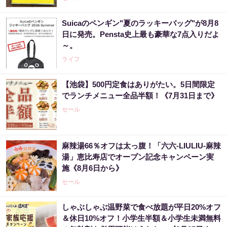
Suicaのペンギン"夏のラッキーバッグ"が8月8
日に発売。Pensta史上最も豪華な7点入りだよ
～。
ライフ
【池袋】500円定食はありがたい。5日間限定
でランチメニュー全品半額！《7月31日まで》
セール
麻辣湯66％オフは太っ腹！「六六-LIULIU-麻辣
湯」恵比寿店でオープン記念キャンペーン実
施《8月6日から》
セール
しゃぶしゃぶ温野菜で食べ放題が平日20%オフ
＆休日10%オフ！小学生半額＆小学生未満無料