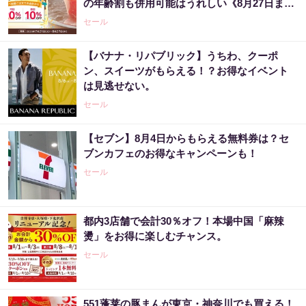
の年齢割も併用可能はうれしい《8月27日ま
で》
セール
【バナナ・リパブリック】うちわ、クーポ
ン、スイーツがもらえる！？お得なイベント
は見逃せない。
セール
【セブン】8月4日からもらえる無料券は？セ
ブンカフェのお得なキャンペーンも！
セール
都内3店舗で会計30％オフ！本場中国「麻辣
燙」をお得に楽しむチャンス。
セール
551蓬莱の豚まんが東京・神奈川でも買える！