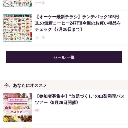
セール
【オーケー最新チラシ】ランチパック105円、
世界トップクラスの市場分析がはじき出した
1Lの無糖コーヒー247円!今週のお買い得品を
事実「大至急、暴落相場に備えて下さい」
チェック《7月26日まで》
PR（Acoco.）
セール
セール 一覧
今、あなたにオススメ
【参加者募集中】"放題づくし"の山梨満喫バス
ツアー《8月29日開催》