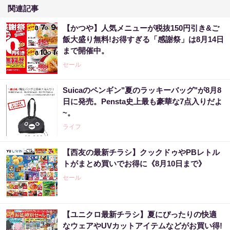
関連記事
【かつや】人気メニューが税抜150円引き&ご
飯大盛り無料!お得すぎる「感謝祭」は8月14日
まで開催中。
セール
Suicaのペンギン"夏のラッキーバッグ"が8月8
日に発売。Pensta史上最も豪華な7点入りだよ
~。
ライフ
【西友の最新チラシ】クックドゥやPBレトル
トがまとめ買いでお得に《8月10日まで》
セール
【ユニクロ最新チラシ】夏にぴったりの快適
なウェアやUVカットアイテムなどがお買い得!