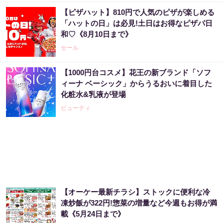
【ピザハット】810円で人気のピザが楽しめる
宝くじ当たる人だけがやっていること、教え
「ハットの日」は必見!土日はお得なピザパ日
ます
和♡《8月10日まで》
PR（合同会社デジタルファーム ）
セール
【1000円台コスメ】花王の新ブランド「ソフ
【当選】金運が上がる直前に起こるサイン
ィーナ ベーシック」からうるおいに着目した
化粧水&乳液が登場
PR（合同会社デジタルファーム ）
ビューティ
【当選】金運が上がる直前に起こるサイン
PR（合同会社デジタルファーム ）
【オーケー最新チラシ】ストックに便利な冷
市場分析が世界に認められた天才が警告「今
凍炒飯が322円!惣菜の増量など今週もお得が満
すぐ株価暴落に備えて下さい」
載《5月24日まで》
PR（Acoco.）