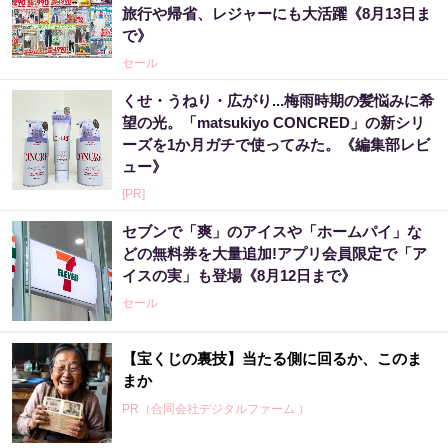
旅行や帰省、レジャーにも大活躍《8月13日ま
で》
セール
くせ・うねり・広がり...梅雨時期の髪悩みに希
望の光。「matsukiyo CONCRED」の新シリ
ーズを1か月ガチで使ってみた。《編集部レビ
ュー》
[PR]
セブンで「爽」のアイスや「ホームパイ」な
どの無料券を大量追加!アプリ会員限定で「ア
イスの実」も登場《8月12日まで》
セール
【宝くじの裏技】当たる側に回るか、このま
まか
PR（合同会社デジタルファーム ）