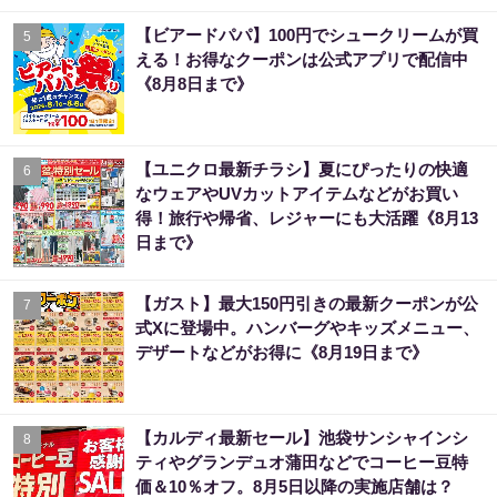
【ビアードパパ】100円でシュークリームが買
5
える！お得なクーポンは公式アプリで配信中
《8月8日まで》
【ユニクロ最新チラシ】夏にぴったりの快適
6
なウェアやUVカットアイテムなどがお買い
得！旅行や帰省、レジャーにも大活躍《8月13
日まで》
【ガスト】最大150円引きの最新クーポンが公
7
式Xに登場中。ハンバーグやキッズメニュー、
デザートなどがお得に《8月19日まで》
【カルディ最新セール】池袋サンシャインシ
8
ティやグランデュオ蒲田などでコーヒー豆特
価＆10％オフ。8月5日以降の実施店舗は？