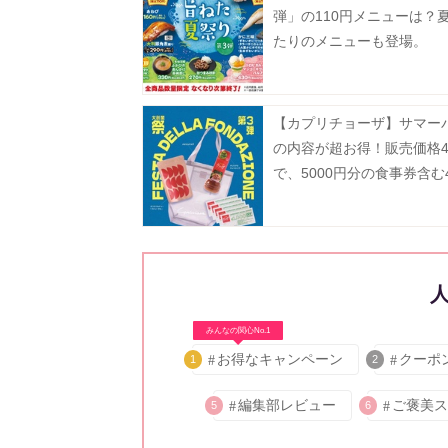
弾」の110円メニューは？
たりのメニューも登場。
【カプリチョーザ】サマー
の内容が超お得！販売価格4
で、5000円分の食事券含む
り。
みんなの関心No.1
お得なキャンペーン
クーポ
1
2
編集部レビュー
ご褒美ス
5
6