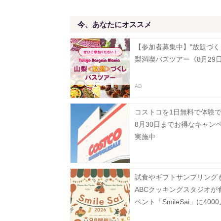
今、あなたにオススメ
【参加者募集中】"放題づく
梨満喫バスツアー《8月29
コストコを1日無料で体験
8月30日までお得なキャン
実施中
試食やギフトサンプリング
ABCクッキングスタジオが
ベント「SmileSai」に400
料招待《予約受付中》