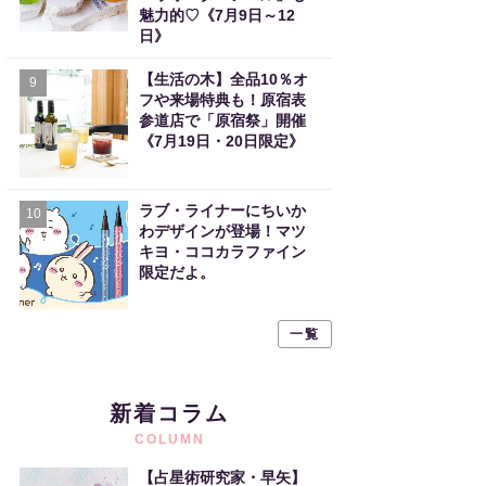
魅力的♡《7月9日～12
日》
【生活の木】全品10％オ
9
フや来場特典も！原宿表
参道店で「原宿祭」開催
《7月19日・20日限定》
ラブ・ライナーにちいか
10
わデザインが登場！マツ
キヨ・ココカラファイン
限定だよ。
一覧
新着コラム
COLUMN
【占星術研究家・早矢】