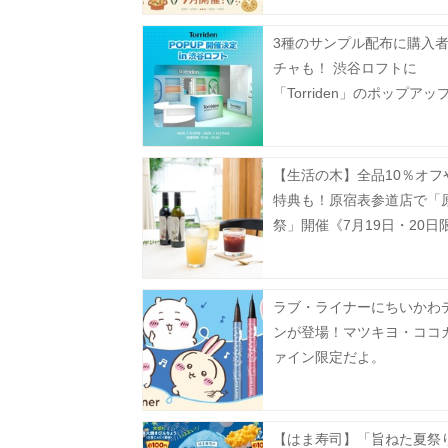
3種のサンプル配布に購入
チャも！ 渋谷ロフトに
「Torriden」のポップア
が期間限定オープン。《7月
で》
【生活の木】全品10％オフ
特典も！原宿表参道店で「
祭」開催《7月19日・20日
ラブ・ライナーにちいかわ
ンが登場！マツキヨ・ココ
ァイン限定だよ。
【はま寿司】「旨ねた夏祭