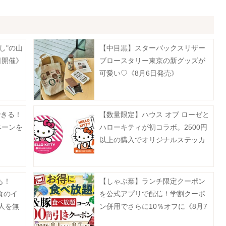
し"の山
【中目黒】スターバックスリザー
日開催》
ブロースタリー東京の新グッズが
可愛い♡《8月6日発売》
できる！
【数量限定】ハウス オブ ローゼと
ペーンを
ハローキティが初コラボ。2500円
以上の購入でオリジナルステッカ
ーもらえるよ！
も！
【しゃぶ葉】ランチ限定クーポン
食のイ
を公式アプリで配信！学割クーポ
0人を無
ン併用でさらに10％オフに《8月7
日まで》