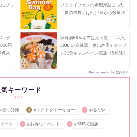
夏にぴっ
ブウェイファンの希望が詰まった
「夏の福袋」は8月7日から数量限
定で発売。
バッグ
麻辣湯66％オフは太っ腹！「六六-
000円
LIULIU-麻辣湯」恵比寿店でオープ
4点入
ン記念キャンペーン実施《8月6日
から》
Recommended by
人気キーワード
HOT
ン見つけ隊
トクトクトーキョー
松のや
3
4
イーツ
お得なイベント
SNSで話題
7
8