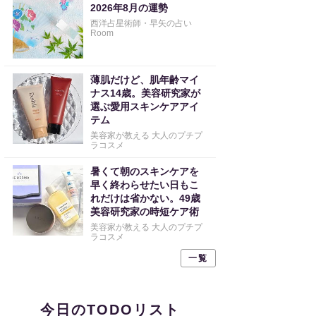
2026年8月の運勢
西洋占星術師・早矢の占い
Room
薄肌だけど、肌年齢マイ
ナス14歳。美容研究家が
選ぶ愛用スキンケアアイ
テム
美容家が教える 大人のプチプ
ラコスメ
暑くて朝のスキンケアを
早く終わらせたい日もこ
れだけは省かない。49歳
美容研究家の時短ケア術
美容家が教える 大人のプチプ
ラコスメ
一覧
今日のTODOリスト