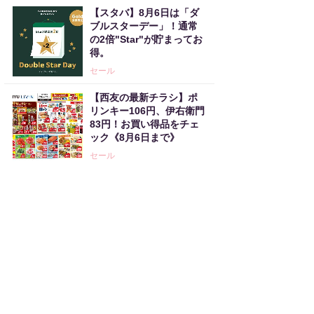
【スタバ】8月6日は「ダ
ブルスターデー」！通常
の2倍"Star"が貯まってお
得。
セール
【西友の最新チラシ】ポ
リンキー106円、伊右衛門
83円！お買い得品をチェ
ック《8月6日まで》
セール