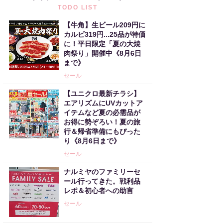
TODO LIST
【牛角】生ビール209円に
カルビ319円...25品が特価
に！平日限定「夏の大焼
肉祭り」開催中《8月6日
まで》
セール
【ユニクロ最新チラシ】
エアリズムにUVカットア
イテムなど夏の必需品が
お得に勢ぞろい！夏の旅
行＆帰省準備にもぴった
り《8月6日まで》
セール
ナルミヤのファミリーセ
ール行ってきた。戦利品
レポ＆初心者への助言
セール