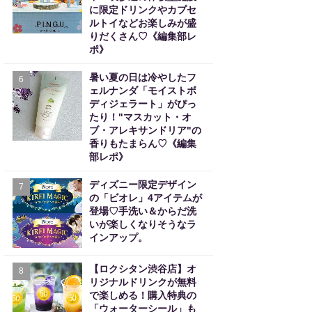
に限定ドリンクやカプセ
ルトイなどお楽しみが盛
りだくさん♡《編集部レ
ポ》
暑い夏の日は冷やしたフ
6
ェルナンダ「モイストボ
ディジェラート」がぴっ
たり！"マスカット・オ
ブ・アレキサンドリア"の
香りもたまらん♡《編集
部レポ》
ディズニー限定デザイン
7
の「ビオレ」4アイテムが
登場♡手洗い＆からだ洗
いが楽しくなりそうなラ
インアップ。
【ロクシタン渋谷店】オ
8
リジナルドリンクが無料
で楽しめる！購入特典の
「ウォーターシール」も