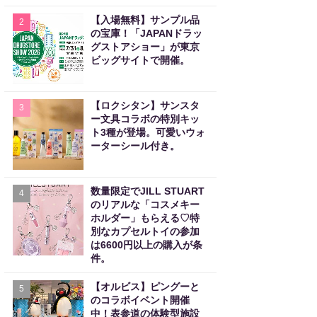
【入場無料】サンプル品
2
の宝庫！「JAPANドラッ
グストアショー」が東京
ビッグサイトで開催。
【ロクシタン】サンスタ
3
ー文具コラボの特別キッ
ト3種が登場。可愛いウォ
ーターシール付き。
数量限定でJILL STUART
4
のリアルな「コスメキー
ホルダー」もらえる♡特
別なカプセルトイの参加
は6600円以上の購入が条
件。
【オルビス】ピングーと
5
のコラボイベント開催
中！表参道の体験型施設