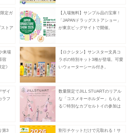
者限定ガ
【入場無料】サンプル品の宝庫！
「JAPANドラッグストアショー」
ップストア
が東京ビッグサイトで開催。
23日ま
や来場
【ロクシタン】サンスター文具コ
原宿
ラボの特別キット3種が登場。可愛
限定》
いウォーターシール付き。
デザイ
数量限定でJILL STUARTのリアル
カラフ
な「コスメキーホルダー」もらえ
る♡特別なカプセルトイの参加は
6600円以上の購入が条件。
り第3
割引チケットだけで元取れる！サ