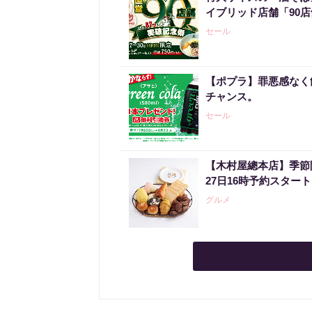
イブリッド店舗「90
セール
【ポプラ】罪悪感なく
チャンス。
セール
【木村屋總本店】季節
27日16時予約スタ
グルメ