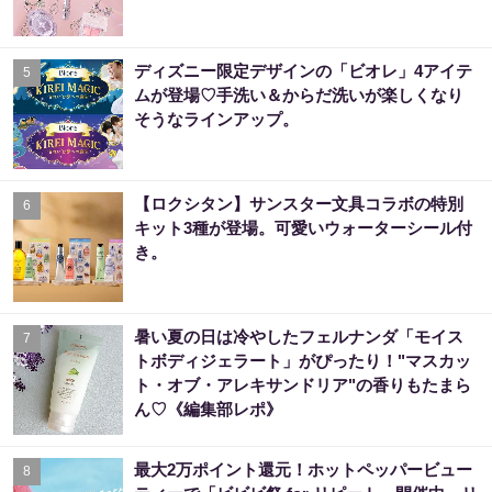
ディズニー限定デザインの「ビオレ」4アイテ
5
ムが登場♡手洗い＆からだ洗いが楽しくなり
そうなラインアップ。
【ロクシタン】サンスター文具コラボの特別
6
キット3種が登場。可愛いウォーターシール付
き。
暑い夏の日は冷やしたフェルナンダ「モイス
7
トボディジェラート」がぴったり！"マスカッ
ト・オブ・アレキサンドリア"の香りもたまら
ん♡《編集部レポ》
最大2万ポイント還元！ホットペッパービュー
8