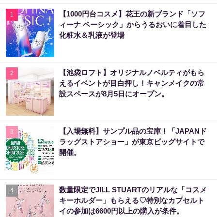
【1000円台コスメ】花王の新ブランド「ソフ
1
ィーナ ベーシック」からうるおいに着目した
化粧水＆乳液が登場
【池袋ロフト】オリジナルノベルティがもら
2
えるイベントが目白押し！キャンメイクの常
設スペースが8月5日にオープン。
【入場無料】サンプル品の宝庫！「JAPANド
3
ラッグストアショー」が東京ビッグサイトで
開催。
数量限定でJILL STUARTのリアルな「コスメ
4
キーホルダー」もらえる♡特別なカプセルト
イの参加は6600円以上の購入が条件。