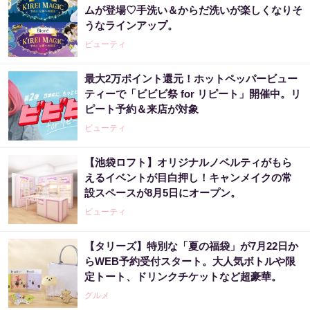
ムが登場♡手洗い＆からだ洗いが楽しくなりそ
うなラインアップ。
ビューティ
最大2万ポイント還元！ホットペッパービュー
ティーで「ビビビ祭 for リピート」開催中。リ
ピート予約＆来店が対象
ビューティ
【池袋ロフト】オリジナルノベルティがもら
えるイベントが目白押し！キャンメイクの常
設スペースが8月5日にオープン。
ビューティ
【タリーズ】特別な「夏の福袋」が7月22日か
らWEB予約受付スタート。大人気ボトルや限
定トート、ドリンクチケットなど超豪華。
グルメ