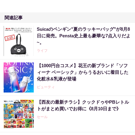
関連記事
Suicaのペンギン"夏のラッキーバッグ"が8月8
日に発売。Pensta史上最も豪華な7点入りだよ
~。
ライフ
【1000円台コスメ】花王の新ブランド「ソフ
ィーナ ベーシック」からうるおいに着目した
化粧水&乳液が登場
ビューティ
【西友の最新チラシ】クックドゥやPBレトル
トがまとめ買いでお得に《8月10日まで》
セール