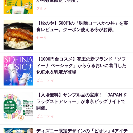
から数量限定で発売。
グルメ
【松のや】500円の「味噌ロースかつ丼」を実
食レビュー。クーポン使える今がお得。
セール
【1000円台コスメ】花王の新ブランド「ソフ
ィーナ ベーシック」からうるおいに着目した
化粧水＆乳液が登場
ビューティ
【入場無料】サンプル品の宝庫！「JAPANド
ラッグストアショー」が東京ビッグサイトで
開催。
ビューティ
ディズニー限定デザインの「ビオレ」4アイテ