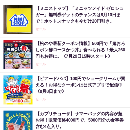
【ミニストップ】「ミニッツメイド ゼロシュ
ガー」無料券ゲットのチャンスは8月10日ま
で！ホットスナックも今だけ20円引き。
セール
【松のや最新クーポン情報】500円で「鬼おろ
しポン酢ロースかつ丼」食べられる！最大260
円もお得に。《7月29日15時スタート》
セール
【ビアードパパ】100円でシュークリームが買
える！お得なクーポンは公式アプリで配信中
《8月8日まで》
セール
【カプリチョーザ】サマーバッグの内容が超
お得！販売価格4000円で、5000円分の食事券
含む4点入り。