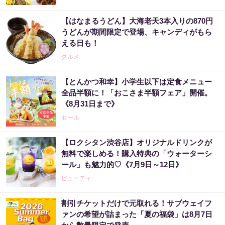
【はなまるうどん】大海老天3本入りの870円
うどんが期間限定で登場、キャンディがもら
える日も！
グルメ
【とんかつ和幸】小学生以下は定食メニュー
全品半額に！「おこさま半額フェア」開催。
《8月31日まで》
セール
【ロクシタン渋谷店】オリジナルドリンクが
無料で楽しめる！購入特典の「ウォーターシ
ール」も魅力的♡《7月9日～12日》
ビューティ
割引チケットだけで元取れる！サブウェイフ
ァンの希望が詰まった「夏の福袋」は8月7日