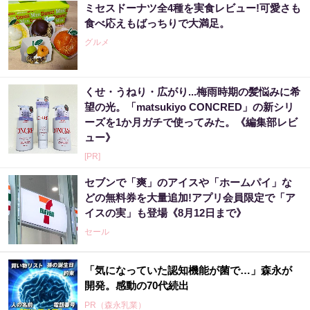
ミセスドーナツ全4種を実食レビュー!可愛さも
食べ応えもばっちりで大満足。
グルメ
くせ・うねり・広がり...梅雨時期の髪悩みに希
望の光。「matsukiyo CONCRED」の新シリ
ーズを1か月ガチで使ってみた。《編集部レビ
ュー》
[PR]
セブンで「爽」のアイスや「ホームパイ」な
どの無料券を大量追加!アプリ会員限定で「ア
イスの実」も登場《8月12日まで》
セール
「気になっていた認知機能が菌で…」森永が
開発。感動の70代続出
PR（森永乳業）