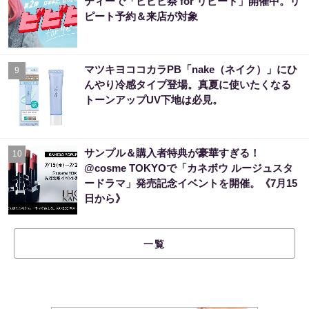
ティーで「ビビビ祭 for リピート」開催中。リ
ピート予約＆来店が対象
マツキヨココカラPB「nake（ネイク）」にひ
9
んやり冷感タイプ登場。真夏に使いたくなる
トーンアップUV下地は必見。
サンプル＆購入者特典が豪華すぎる！
10
@cosme TOKYOで「カネボウ ルージュスタ
ードラマ」発売記念イベントを開催。《7月15
日から》
一覧