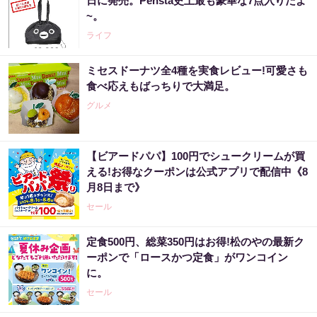
日に発売。Pensta史上最も豪華な7点入りだよ
~。
ライフ
ミセスドーナツ全4種を実食レビュー!可愛さも
食べ応えもばっちりで大満足。
グルメ
【ビアードパパ】100円でシュークリームが買
える!お得なクーポンは公式アプリで配信中《8
月8日まで》
セール
定食500円、総菜350円はお得!松のやの最新ク
ーポンで「ロースかつ定食」がワンコイン
に。
セール