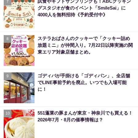
試食やギフトサンプリングも！ABCクッキン
7
グスタジオが食のイベント「SmileSai」に
4000人を無料招待《予約受付中》
ステラおばさんのクッキーで「クッキー詰め
8
放題ミニ」が仲間入り。7月22日以降実施の関
東エリア対象店舗まとめ。
ゴディバが手掛ける「ゴディパン」、全店舗
9
でLINE事前予約を廃止。いつでも入場可能
に！
551蓬莱の豚まんが東京・神奈川でも買える！
10
2026年7月・8月の催事情報は？