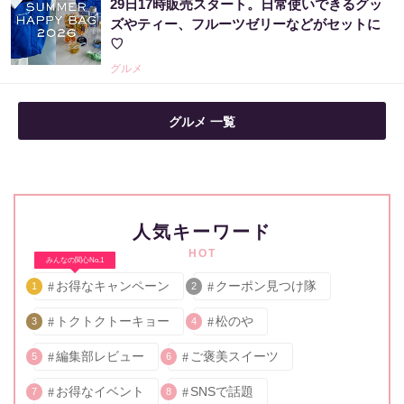
29日17時販売スタート。日常使いできるグッ
ズやティー、フルーツゼリーなどがセットに
♡
グルメ
グルメ 一覧
人気キーワード
HOT
みんなの関心No.1
お得なキャンペーン
クーポン見つけ隊
1
2
トクトクトーキョー
松のや
3
4
編集部レビュー
ご褒美スイーツ
5
6
お得なイベント
SNSで話題
7
8