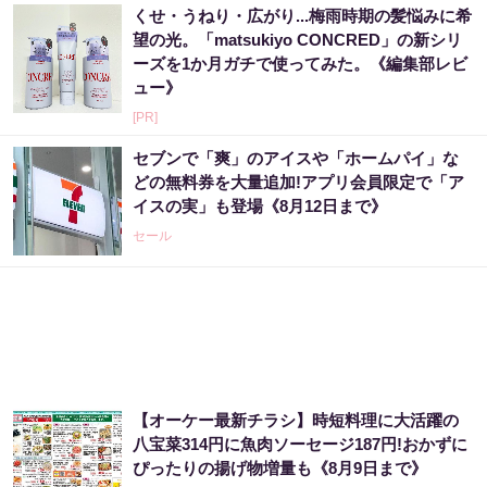
くせ・うねり・広がり...梅雨時期の髪悩みに希
望の光。「matsukiyo CONCRED」の新シリ
ーズを1か月ガチで使ってみた。《編集部レビ
ュー》
[PR]
セブンで「爽」のアイスや「ホームパイ」な
どの無料券を大量追加!アプリ会員限定で「ア
イスの実」も登場《8月12日まで》
セール
【オーケー最新チラシ】時短料理に大活躍の
八宝菜314円に魚肉ソーセージ187円!おかずに
ぴったりの揚げ物増量も《8月9日まで》