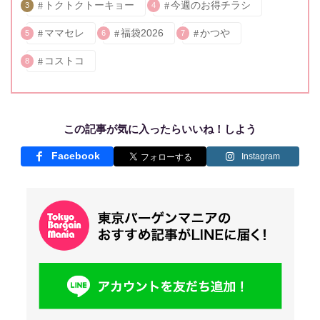
トクトクトーキョー
今週のお得チラシ
3
4
ママセレ
福袋2026
かつや
5
6
7
コストコ
8
この記事が気に入ったらいいね！しよう
Facebook
Instagram