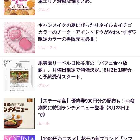
東エリア対象店舗まとめ。
グルメ
キャンメイクの夏にぴったりネイル＆イチゴ
カラーのチーク・アイシャドウがかわいすぎ♡
限定カラーの再販売も必見！
ビューティ
果実園リーベル日比谷店の「パフェ食べ放
題」、月曜日限定で開催決定。8月2日18時か
ら予約受付スタート。
グルメ
【ステーキ宮】優待券900円分の配布も！お盆
期間に特別ランチメニュー登場《8月23日ま
で》
セール
【1000円台コスメ】花王の新ブランド「ソフ