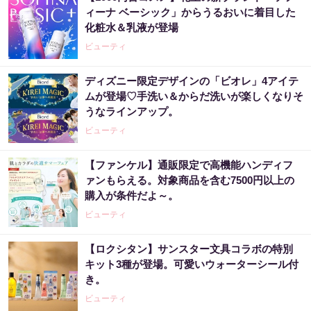
ィーナ ベーシック」からうるおいに着目した
化粧水＆乳液が登場
ビューティ
ディズニー限定デザインの「ビオレ」4アイテ
ムが登場♡手洗い＆からだ洗いが楽しくなりそ
うなラインアップ。
ビューティ
【ファンケル】通販限定で高機能ハンディフ
ァンもらえる。対象商品を含む7500円以上の
購入が条件だよ～。
ビューティ
【ロクシタン】サンスター文具コラボの特別
キット3種が登場。可愛いウォーターシール付
き。
ビューティ