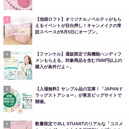
【池袋ロフト】オリジナルノベルティがもら
3
えるイベントが目白押し！キャンメイクの常
設スペースが8月5日にオープン。
【ファンケル】通販限定で高機能ハンディフ
4
ァンもらえる。対象商品を含む7500円以上の
購入が条件だよ～。
【入場無料】サンプル品の宝庫！「JAPANド
5
ラッグストアショー」が東京ビッグサイトで
開催。
数量限定でJILL STUARTのリアルな「コスメ
6