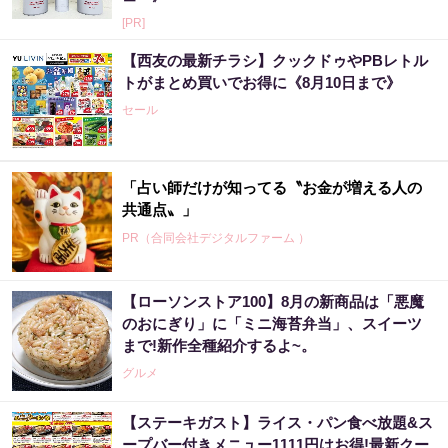
[PR]
【西友の最新チラシ】クックドゥやPBレトル
トがまとめ買いでお得に《8月10日まで》
セール
「占い師だけが知ってる〝お金が増える人の
共通点〟」
PR（合同会社デジタルファーム ）
【ローソンストア100】8月の新商品は「悪魔
のおにぎり」に「ミニ海苔弁当」、スイーツ
まで!新作全種紹介するよ~。
グルメ
【ステーキガスト】ライス・パン食べ放題&ス
ープバー付きメニュー1111円はお得!最新クー