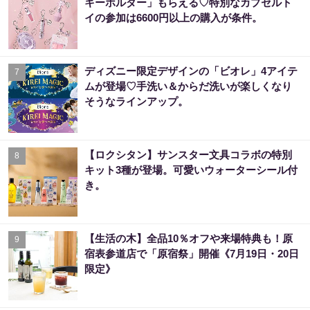
キーホルダー」もらえる♡特別なカプセルト
イの参加は6600円以上の購入が条件。
ディズニー限定デザインの「ビオレ」4アイテ
7
ムが登場♡手洗い＆からだ洗いが楽しくなり
そうなラインアップ。
【ロクシタン】サンスター文具コラボの特別
8
キット3種が登場。可愛いウォーターシール付
き。
【生活の木】全品10％オフや来場特典も！原
9
宿表参道店で「原宿祭」開催《7月19日・20日
限定》