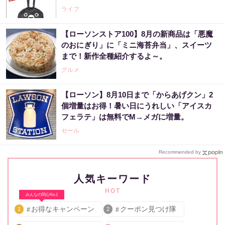
ライフ
【ローソンストア100】8月の新商品は「悪魔
のおにぎり」に「ミニ海苔弁当」、スイーツ
まで！新作全種紹介するよ～。
グルメ
【ローソン】8月10日まで「からあげクン」2
個増量はお得！暑い日にうれしい「アイスカ
フェラテ」は無料でM→メガに増量。
セール
Recommended by
人気キーワード
HOT
みんなの関心No.1
お得なキャンペーン
クーポン見つけ隊
1
2