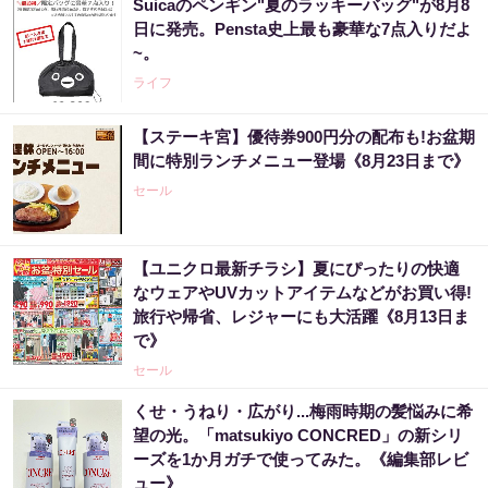
Suicaのペンギン"夏のラッキーバッグ"が8月8
日に発売。Pensta史上最も豪華な7点入りだよ
~。
ライフ
【ステーキ宮】優待券900円分の配布も!お盆期
間に特別ランチメニュー登場《8月23日まで》
セール
【ユニクロ最新チラシ】夏にぴったりの快適
なウェアやUVカットアイテムなどがお買い得!
旅行や帰省、レジャーにも大活躍《8月13日ま
で》
セール
くせ・うねり・広がり...梅雨時期の髪悩みに希
望の光。「matsukiyo CONCRED」の新シリ
ーズを1か月ガチで使ってみた。《編集部レビ
ュー》