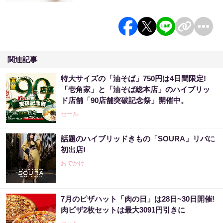
関連記事
特大サイズの「油そば」750円は4日間限定!
「壱角家」と「油そば総本店」のハイブリッ
ド店舗「90店舗突破記念祭」開催中。
セール
話題のハイブリッドきもの「SOURA」リバに
初出店!
おでかけ
7月のピザハット「肉の日」は28日~30日開催!
肉ピザ2枚セットは最大3091円引きに