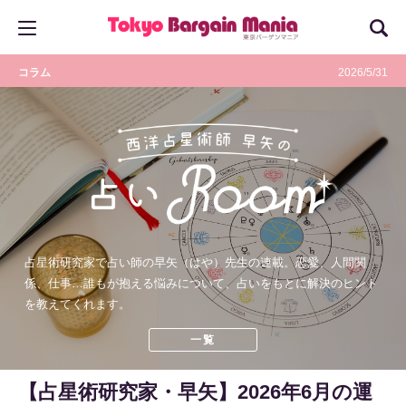
コラム
2026/5/31
占星術研究家で占い師の早矢（はや）先生の連載。恋愛、人間関
係、仕事…誰もが抱える悩みについて、占いをもとに解決のヒント
を教えてくれます。
一覧
【占星術研究家・早矢】2026年6月の運