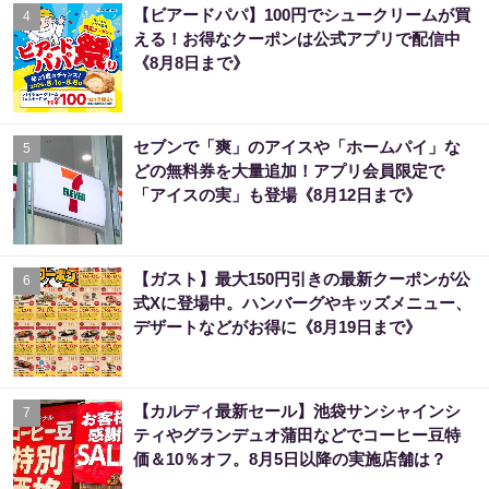
【ビアードパパ】100円でシュークリームが買
4
える！お得なクーポンは公式アプリで配信中
《8月8日まで》
セブンで「爽」のアイスや「ホームパイ」な
5
どの無料券を大量追加！アプリ会員限定で
「アイスの実」も登場《8月12日まで》
【ガスト】最大150円引きの最新クーポンが公
6
式Xに登場中。ハンバーグやキッズメニュー、
デザートなどがお得に《8月19日まで》
【カルディ最新セール】池袋サンシャインシ
7
ティやグランデュオ蒲田などでコーヒー豆特
価＆10％オフ。8月5日以降の実施店舗は？