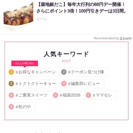
【築地銀だこ】毎年大行列の88円デー開催！
さらにポイント3倍！100円引きデーは3日間。
セール
Recommended by
人気キーワード
HOT
みんなの関心No.1
お得なキャンペーン
クーポン見つけ隊
1
2
トクトクトーキョー
編集部レビュー
3
4
ご褒美スイーツ
福袋2026
ママセレ
5
6
7
松のや
8