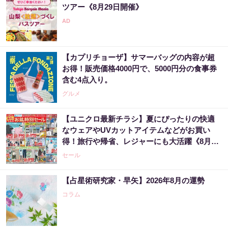
ツアー《8月29日開催》
【カプリチョーザ】サマーバッグの内容が超
お得！販売価格4000円で、5000円分の食事券
含む4点入り。
グルメ
【ユニクロ最新チラシ】夏にぴったりの快適
なウェアやUVカットアイテムなどがお買い
得！旅行や帰省、レジャーにも大活躍《8月13
日まで》
セール
【占星術研究家・早矢】2026年8月の運勢
コラム