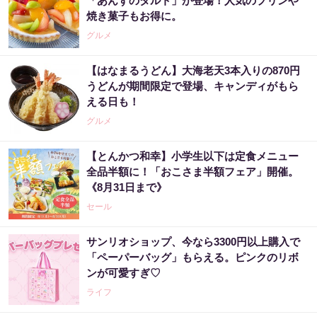
「あんずのタルト」が登場！人気のプリンや
焼き菓子もお得に。
グルメ
【はなまるうどん】大海老天3本入りの870円
うどんが期間限定で登場、キャンディがもら
える日も！
グルメ
【とんかつ和幸】小学生以下は定食メニュー
全品半額に！「おこさま半額フェア」開催。
《8月31日まで》
セール
サンリオショップ、今なら3300円以上購入で
「ペーパーバッグ」もらえる。ピンクのリボ
ンが可愛すぎ♡
ライフ