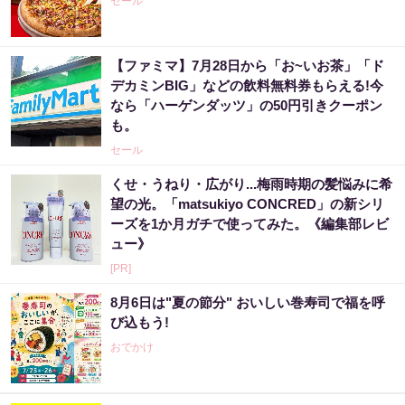
セール
【ファミマ】7月28日から「お~いお茶」「ド
デカミンBIG」などの飲料無料券もらえる!今
なら「ハーゲンダッツ」の50円引きクーポン
も。
セール
くせ・うねり・広がり...梅雨時期の髪悩みに希
望の光。「matsukiyo CONCRED」の新シリ
ーズを1か月ガチで使ってみた。《編集部レビ
ュー》
[PR]
8月6日は"夏の節分" おいしい巻寿司で福を呼
び込もう!
おでかけ