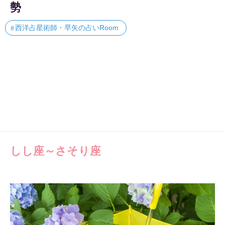
勢
西洋占星術師・早矢の占いRoom
しし座～さそり座