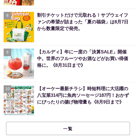
割引チケットだけで元取れる！サブウェイフ
8
ァンの希望が詰まった「夏の福袋」は8月7日
から数量限定で発売。
【カルディ】年に一度の「決算SALE」開催
9
中。世界のフルーツやお酒などがお買い得価
格に。《8月31日まで》
【オーケー最新チラシ】時短料理に大活躍の
10
八宝菜314円に魚肉ソーセージ187円！おかず
にぴったりの揚げ物増量も《8月9日まで》
一覧