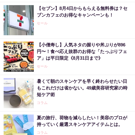
【セブン】8月4日からもらえる無料券は？セ
ブンカフェのお得なキャンペーンも！
セール
【小僧寿し】人気ネタの握りや丼ぶりが896
円〜！食べ応え抜群のお得な「たっぷりフェ
ア」は平日限定《8月31日まで》
セール
暑くて朝のスキンケアを早く終わらせたい日
もこれだけは省かない。49歳美容研究家の時
短ケア術
コラム
夏の旅行、荷物を減らしたい！美容のプロが
持っていく厳選スキンケアアイテムとは。
コラム