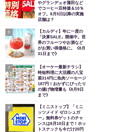
やグランデュオ蒲田など
でコーヒー豆特価＆10％
オフ。8月5日以降の実施
店舗は？
【カルディ】年に一度の
6
「決算SALE」開催中。世
界のフルーツやお酒など
がお買い得価格に。《8月
31日まで》
【オーケー最新チラシ】
7
時短料理に大活躍の八宝
菜314円に魚肉ソーセージ
187円！おかずにぴったり
の揚げ物増量も《8月9日
まで》
【ミニストップ】「ミニ
8
ッツメイド ゼロシュガ
ー」無料券ゲットのチャ
ンスは8月10日まで！ホッ
トスナックも今だけ20円