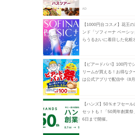
【1000円台コスメ】花王
ンド「ソフィーナ ベーシッ
らうるおいに着目した化粧
液が登場
【ビアードパパ】100円で
リームが買える！お得なク
は公式アプリで配信中《8月
で》
【ハンズ】50％オフセール
セットも！「50周年創業祭
6日まで開催。