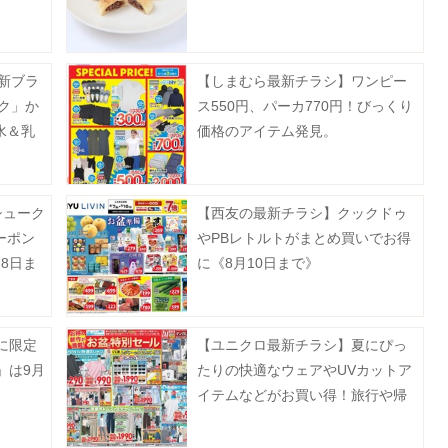
の新ブラ
【しまむら最新チラシ】ワンピー
ク」か
ス550円、パーカ770円！びっくり
水＆乳
価格のアイテム発見。
シューク
【西友の最新チラシ】クックドゥ
ーポン
やPBレトルトがまとめ買いでお得
8日ま
に《8月10日まで》
に限定
【ユニクロ最新チラシ】夏にぴっ
」は9月
たりの快適なウェアやUVカットア
イテムなどがお買い得！旅行や帰
省、レジャーにも大活躍《8月13日
まで》