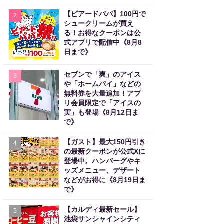
【ビアードパパ】100円で
2
シュークリームが買え
る！お得なクーポンは公
式アプリで配信中《8月8
日まで》
セブンで「爽」のアイス
3
や「ホームパイ」などの
無料券を大量追加！アプ
リ会員限定で「アイスの
実」も登場《8月12日ま
で》
【ガスト】最大150円引き
4
の最新クーポンが公式Xに
登場中。ハンバーグやキ
ッズメニュー、デザート
などがお得に《8月19日ま
で》
【カルディ最新セール】
5
池袋サンシャインシティ