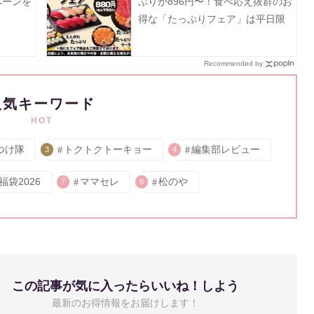
ペーンを
ぶりが896円〜！食べ応え抜群のお
得な「たっぷりフェア」は平日限
定《8月31日まで》
Recommended by
人気キーワード
HOT
つけ隊
トクトクトーキョー
編集部レビュー
3
4
福袋2026
ママセレ
松のや
7
8
この記事が気に入ったらいいね！しよう
最新のお得情報をお届けします！