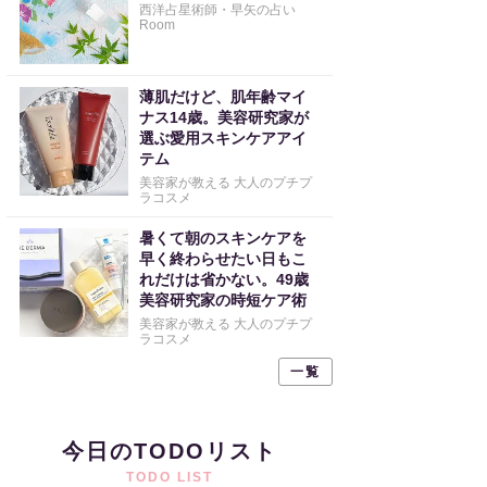
西洋占星術師・早矢の占い
Room
薄肌だけど、肌年齢マイ
ナス14歳。美容研究家が
選ぶ愛用スキンケアアイ
テム
美容家が教える 大人のプチプ
ラコスメ
暑くて朝のスキンケアを
早く終わらせたい日もこ
れだけは省かない。49歳
美容研究家の時短ケア術
美容家が教える 大人のプチプ
ラコスメ
一覧
今日のTODOリスト
TODO LIST