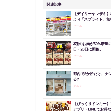
関連記事
【デイリーヤマザキ】
よ~!「スプライト」
セール
3種のお肉が50%増量
日・26日に開催。
セール
都内で2か所だけ。ナ
る?
グルメ
【びっくりドンキー】
アプリ・LINEでお得