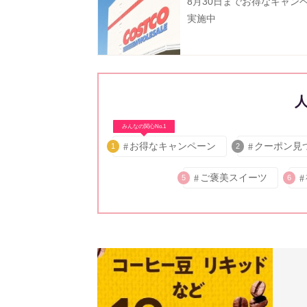
8月30日までお得なキャン
実施中
みんなの関心No.1
お得なキャンペーン
クーポン見
1
2
ご褒美スイーツ
5
6