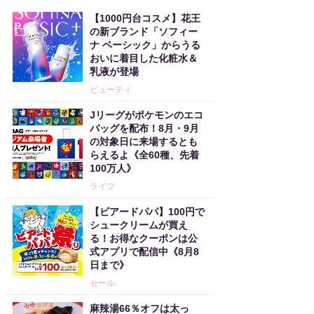
【1000円台コスメ】花王
の新ブランド「ソフィー
ナ ベーシック」からうる
おいに着目した化粧水＆
乳液が登場
ビューティ
Jリーグがポケモンのエコ
バッグを配布！8月・9月
の対象日に来場するとも
らえるよ《全60種、先着
100万人》
ライフ
【ビアードパパ】100円で
シュークリームが買え
る！お得なクーポンは公
式アプリで配信中《8月8
日まで》
セール
麻辣湯66％オフは太っ