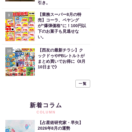
引き。
【業務スーパー8月の特
9
売】コーラ、ペヤング
が"爆弾価格"に！100円以
下のお菓子も見逃せな
い。
【西友の最新チラシ】ク
10
ックドゥやPBレトルトが
まとめ買いでお得に《8月
10日まで》
一覧
新着コラム
COLUMN
【占星術研究家・早矢】
2026年8月の運勢