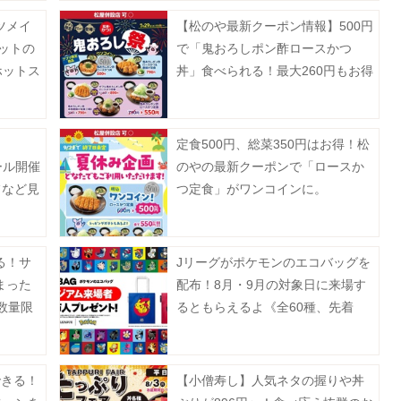
ツメイ
【松のや最新クーポン情報】500円
ットの
で「鬼おろしポン酢ロースかつ
ホットス
丼」食べられる！最大260円もお得
に。《7月29日15時スタート》
定食500円、総菜350円はお得！松
ール開催
のやの最新クーポンで「ロースか
フなど見
つ定食」がワンコインに。
ん。
る！サ
Jリーグがポケモンのエコバッグを
まった
配布！8月・9月の対象日に来場す
数量限
るともらえるよ《全60種、先着
100万人》
できる！
【小僧寿し】人気ネタの握りや丼