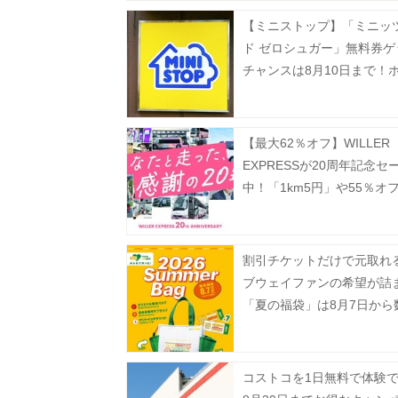
【ミニストップ】「ミニッ
ド ゼロシュガー」無料券ゲ
チャンスは8月10日まで！
ナックも今だけ20円引き。
【最大62％オフ】WILLER
EXPRESSが20周年記念セ
中！「1km5円」や55％オ
逃せない企画が盛りだくさ
割引チケットだけで元取れ
ブウェイファンの希望が詰
「夏の福袋」は8月7日から
定で発売。
コストコを1日無料で体験