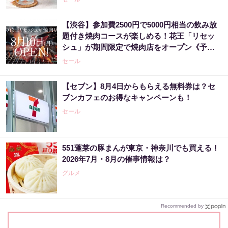
【渋谷】参加費2500円で5000円相当の飲み放
題付き焼肉コースが楽しめる！花王「リセッ
シュ」が期間限定で焼肉店をオープン《予約
受付中》
セール
【セブン】8月4日からもらえる無料券は？セ
ブンカフェのお得なキャンペーンも！
セール
551蓬莱の豚まんが東京・神奈川でも買える！
2026年7月・8月の催事情報は？
グルメ
Recommended by