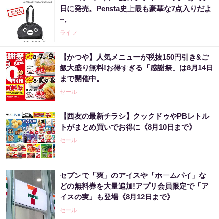
日に発売。Pensta史上最も豪華な7点入りだよ
~。
ライフ
【かつや】人気メニューが税抜150円引き&ご
飯大盛り無料!お得すぎる「感謝祭」は8月14日
まで開催中。
セール
【西友の最新チラシ】クックドゥやPBレトル
トがまとめ買いでお得に《8月10日まで》
セール
セブンで「爽」のアイスや「ホームパイ」な
どの無料券を大量追加!アプリ会員限定で「ア
イスの実」も登場《8月12日まで》
セール