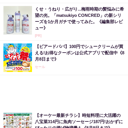
くせ・うねり・広がり...梅雨時期の髪悩みに希
望の光。「matsukiyo CONCRED」の新シリ
ーズを1か月ガチで使ってみた。《編集部レビ
ュー》
[PR]
【ビアードパパ】100円でシュークリームが買
える!お得なクーポンは公式アプリで配信中《8
月8日まで》
セール
【オーケー最新チラシ】時短料理に大活躍の
八宝菜314円に魚肉ソーセージ187円!おかずに
ぴったりの揚げ物増量も《8月9日まで》