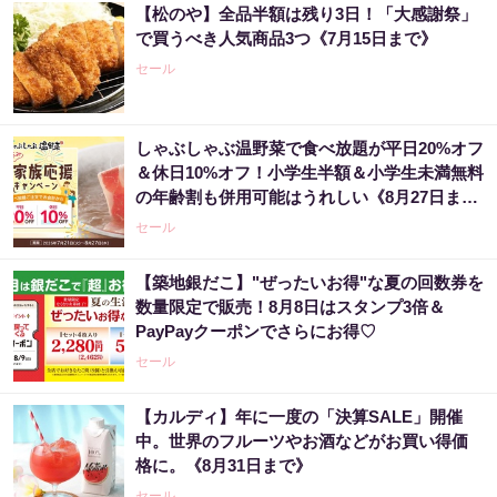
【松のや】全品半額は残り3日！「大感謝祭」
で買うべき人気商品3つ《7月15日まで》
セール
しゃぶしゃぶ温野菜で食べ放題が平日20%オフ
＆休日10%オフ！小学生半額＆小学生未満無料
の年齢割も併用可能はうれしい《8月27日ま
で》
セール
【築地銀だこ】"ぜったいお得"な夏の回数券を
数量限定で販売！8月8日はスタンプ3倍＆
PayPayクーポンでさらにお得♡
セール
【カルディ】年に一度の「決算SALE」開催
中。世界のフルーツやお酒などがお買い得価
格に。《8月31日まで》
セール