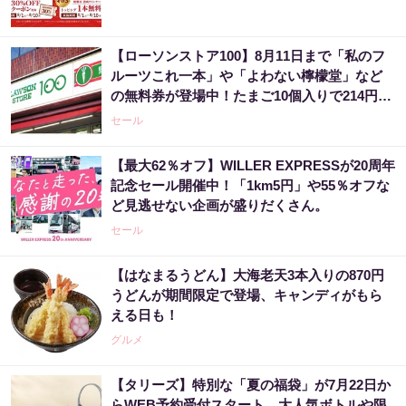
【ローソンストア100】8月11日まで「私のフ
ルーツこれ一本」や「よわない檸檬堂」など
の無料券が登場中！たまご10個入りで214円な
どのお得企画も見逃せない。
セール
【最大62％オフ】WILLER EXPRESSが20周年
記念セール開催中！「1km5円」や55％オフな
ど見逃せない企画が盛りだくさん。
セール
【はなまるうどん】大海老天3本入りの870円
うどんが期間限定で登場、キャンディがもら
える日も！
グルメ
【タリーズ】特別な「夏の福袋」が7月22日か
らWEB予約受付スタート。大人気ボトルや限