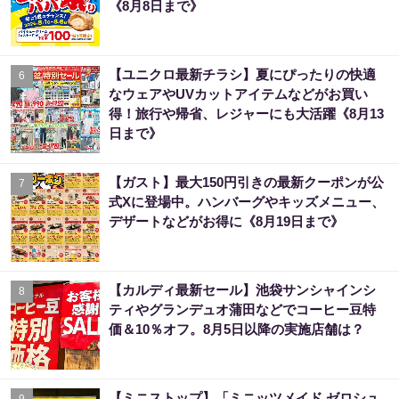
《8月8日まで》
【ユニクロ最新チラシ】夏にぴったりの快適
6
なウェアやUVカットアイテムなどがお買い
得！旅行や帰省、レジャーにも大活躍《8月13
日まで》
【ガスト】最大150円引きの最新クーポンが公
7
式Xに登場中。ハンバーグやキッズメニュー、
デザートなどがお得に《8月19日まで》
【カルディ最新セール】池袋サンシャインシ
8
ティやグランデュオ蒲田などでコーヒー豆特
価＆10％オフ。8月5日以降の実施店舗は？
【ミニストップ】「ミニッツメイド ゼロシュ