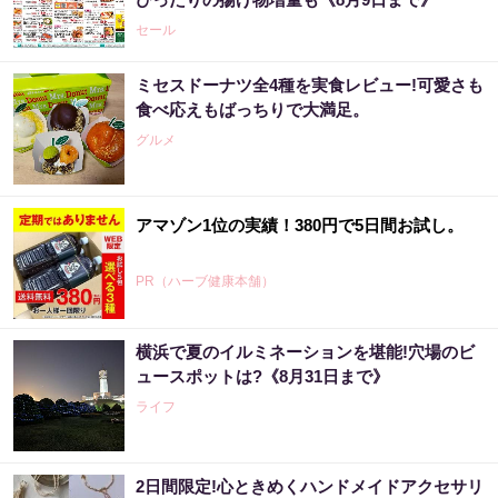
セール
ミセスドーナツ全4種を実食レビュー!可愛さも
食べ応えもばっちりで大満足。
グルメ
アマゾン1位の実績！380円で5日間お試し。
PR（ハーブ健康本舗）
横浜で夏のイルミネーションを堪能!穴場のビ
ュースポットは?《8月31日まで》
ライフ
2日間限定!心ときめくハンドメイドアクセサリ