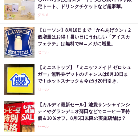
定トート、ドリンクチケットなど超豪華。
グルメ
【ローソン】8月10日まで「からあげクン」2
個増量はお得！暑い日にうれしい「アイスカ
フェラテ」は無料でM→メガに増量。
セール
【ミニストップ】「ミニッツメイド ゼロシュ
ガー」無料券ゲットのチャンスは8月10日ま
で！ホットスナックも今だけ20円引き。
セール
【カルディ最新セール】池袋サンシャインシ
ティやグランデュオ蒲田などでコーヒー豆特
価＆10％オフ。8月5日以降の実施店舗は？
セール