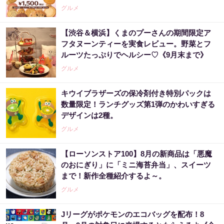
グルメ
【渋谷＆横浜】くまのプーさんの期間限定ア
フタヌーンティーを実食レビュー。野菜とフ
ルーツたっぷりでヘルシー♡《9月末まで》
グルメ
キウイブラザーズの保冷剤付き特別パックは
数量限定！ランチグッズ第1弾のかわいすぎる
デザインは2種。
グルメ
【ローソンストア100】8月の新商品は「悪魔
のおにぎり」に「ミニ海苔弁当」、スイーツ
まで！新作全種紹介するよ～。
グルメ
Jリーグがポケモンのエコバッグを配布！8