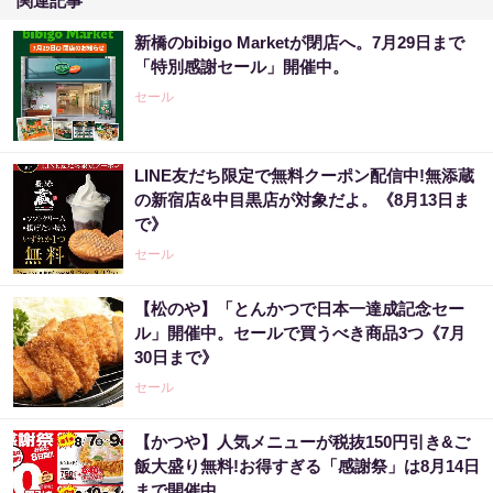
関連記事
新橋のbibigo Marketが閉店へ。7月29日まで
「特別感謝セール」開催中。
セール
LINE友だち限定で無料クーポン配信中!無添蔵
の新宿店&中目黒店が対象だよ。《8月13日ま
で》
セール
【松のや】「とんかつで日本一達成記念セー
ル」開催中。セールで買うべき商品3つ《7月
30日まで》
セール
【かつや】人気メニューが税抜150円引き&ご
飯大盛り無料!お得すぎる「感謝祭」は8月14日
まで開催中。