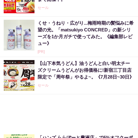
セール
くせ・うねり・広がり...梅雨時期の髪悩みに希
望の光。「matsukiyo CONCRED」の新シリ
ーズを1か月ガチで使ってみた。《編集部レビ
ュー》
[PR]
【山下本気うどん】油うどんと白い明太チー
ズクリームうどんがお得価格に!新宿三丁目店
限定で「周年祭」やるよ~。《7月28日~30日》
セール
「ハンズ ららぽーと豊洲店」で5%オフクーポ