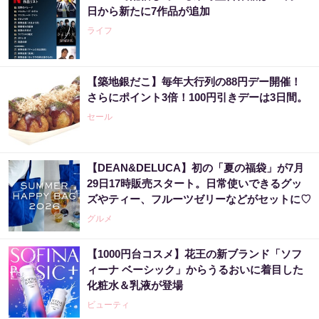
日から新たに7作品が追加
ライフ
【築地銀だこ】毎年大行列の88円デー開催！
さらにポイント3倍！100円引きデーは3日間。
セール
【DEAN&DELUCA】初の「夏の福袋」が7月
29日17時販売スタート。日常使いできるグッ
ズやティー、フルーツゼリーなどがセットに♡
グルメ
【1000円台コスメ】花王の新ブランド「ソフ
ィーナ ベーシック」からうるおいに着目した
化粧水＆乳液が登場
ビューティ