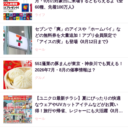
月・9月の対象日に来場するともらえるよ《全
60種、先着100万人》
ライフ
セブンで「爽」のアイスや「ホームパイ」な
どの無料券を大量追加！アプリ会員限定で
「アイスの実」も登場《8月12日まで》
セール
551蓬莱の豚まんが東京・神奈川でも買える！
2026年7月・8月の催事情報は？
グルメ
【ユニクロ最新チラシ】夏にぴったりの快適
なウェアやUVカットアイテムなどがお買い
得！旅行や帰省、レジャーにも大活躍《8月13
日まで》
セール