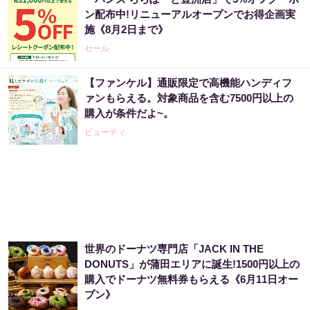
ン配布中!リニューアルオープンでお得企画実
施《8月2日まで》
セール
【ファンケル】通販限定で高機能ハンディフ
ァンもらえる。対象商品を含む7500円以上の
購入が条件だよ~。
ビューティ
世界のドーナツ専門店「JACK IN THE
DONUTS」が蒲田エリアに誕生!1500円以上の
購入でドーナツ無料券もらえる《6月11日オー
プン》