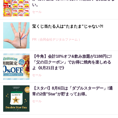
い。
セール
宝くじ当たる人は“たまたま”じゃない?!
PR（合同会社デジタルファーム ）
【牛角】会計10%オフ&飲み放題が1188円に!
【当選】金運が上がる直前に起こるサイン
「父の日クーポン」でお得に焼肉を楽しめる
よ《6月21日まで》
PR（合同会社デジタルファーム ）
セール
【スタバ】8月6日は「ダブルスターデー」!通
宝くじ当たる人だけがやっていること、教え
常の2倍"Star"が貯まってお得。
ます
セール
PR（合同会社デジタルファーム ）