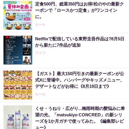
定食500円、総菜350円はお得!松のやの最新ク
ーポンで「ロースかつ定食」がワンコイン
に。
セール
Netflixで配信している東野圭吾作品は?8月5日
から新たに7作品が追加
ライフ
【ガスト】最大150円引きの最新クーポンが公
式Xに登場中。ハンバーグやキッズメニュー、
デザートなどがお得に《8月19日まで》
セール
くせ・うねり・広がり...梅雨時期の髪悩みに希
望の光。「matsukiyo CONCRED」の新シリ
ーズを1か月ガチで使ってみた。《編集部レビ
ュー》