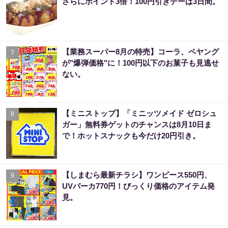
さらにポイント3倍！100円引きデーは3日間。
【業務スーパー8月の特売】コーラ、ペヤング
7
が"爆弾価格"に！100円以下のお菓子も見逃せ
ない。
【ミニストップ】「ミニッツメイド ゼロシュ
8
ガー」無料券ゲットのチャンスは8月10日ま
で！ホットスナックも今だけ20円引き。
【しまむら最新チラシ】ワンピース550円、
9
UVパーカ770円！びっくり価格のアイテム発
見。