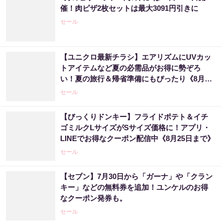
催！肉ピザ2枚セットは最大3091円引きに
セール
【ユニクロ最新チラシ】エアリズムにUVカッ
トアイテムなど夏の必需品がお得に勢ぞろ
い！夏の旅行＆帰省準備にもぴったり《8月6
日まで》
セール
【びっくりドンキー】フライドポテト＆イチ
ゴミルクLサイズがSサイズ価格に！アプリ・
LINEでお得なクーポン配信中《8月25日まで》
セール
【セブン】7月30日から「ガーナ」や「クラン
キー」などの無料券を追加！ユンケルのお得
なクーポン発券も。
セール