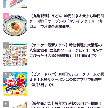
【丸亀製麺】うどん100円引き＆天ぷら50円引
3
き！8月3日オープンの「マルイファミリー溝
口店」でお得企画開催中。
【オーケー最新チラシ】時短料理に大活躍の
4
八宝菜314円に魚肉ソーセージ187円！おかず
にぴったりの揚げ物増量も《8月9日まで》
【ビアードパパ】100円でシュークリームが買
5
える！お得なクーポンは公式アプリで配信中
《8月8日まで》
【築地銀だこ】毎年大行列の88円デー開催！
6