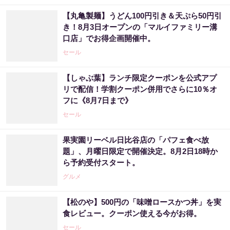
【丸亀製麺】うどん100円引き＆天ぷら50円引
き！8月3日オープンの「マルイファミリー溝
口店」でお得企画開催中。
セール
【しゃぶ葉】ランチ限定クーポンを公式アプ
リで配信！学割クーポン併用でさらに10％オ
フに《8月7日まで》
セール
果実園リーベル日比谷店の「パフェ食べ放
題」、月曜日限定で開催決定。8月2日18時か
ら予約受付スタート。
グルメ
【松のや】500円の「味噌ロースかつ丼」を実
食レビュー。クーポン使える今がお得。
セール