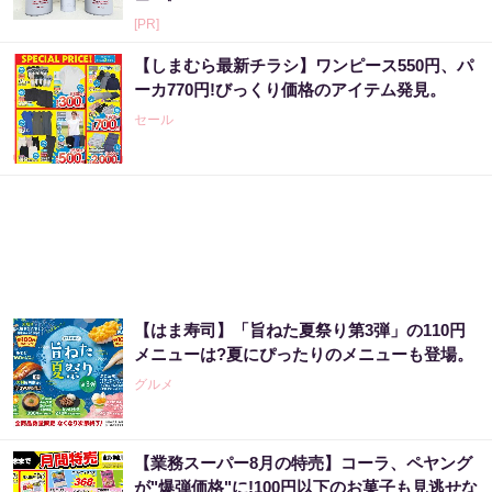
[PR]
【しまむら最新チラシ】ワンピース550円、パ
ーカ770円!びっくり価格のアイテム発見。
セール
【はま寿司】「旨ねた夏祭り第3弾」の110円
メニューは?夏にぴったりのメニューも登場。
グルメ
【業務スーパー8月の特売】コーラ、ペヤング
が"爆弾価格"に!100円以下のお菓子も見逃せな