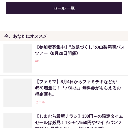
「宝くじ、運じゃなかった」当たる人は“同じ
セール 一覧
こと”してる
PR（合同会社デジタルファーム ）
今、あなたにオススメ
宝くじ当たる人だけがやっていること、教え
ます
【参加者募集中】"放題づくし"の山梨満喫バス
PR（合同会社デジタルファーム ）
ツアー《8月29日開催》
金運下げるの絶対やめて！9割が知らない“貯
金術”
【ファミマ】8月4日からファミチキなどが
PR（合同会社デジタルファーム ）
45％増量に！「パルム」無料券がもらえるお
得企画も。
セール
【しまむら最新チラシ】330円～の限定タイム
セールは必見！Tシャツ550円やワイドパンツ