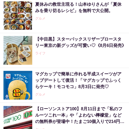
夏休みの救世主現る！山本ゆりさんが「夏休
みを乗り切るレシピ」を無料で大公開。
グルメ
【中目黒】スターバックスリザーブロースタ
リー東京の新グッズが可愛い♡《8月6日発売》
ライフ
マグカップで簡単に作れる平成スイーツがア
ップデートして復活！「マグカップでふっく
らケーキ！モコモコ」8月3日に発売♡
グルメ
【ローソンストア100】8月11日まで「私のフ
ルーツこれ一本」や「よわない檸檬堂」など
の無料券が登場中！たまご10個入りで214円な
どのお得企画も見逃せない。