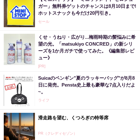
ガー」無料券ゲットのチャンスは8月10日まで!
ホットスナックも今だけ20円引き。
セール
くせ・うねり・広がり...梅雨時期の髪悩みに希
望の光。「matsukiyo CONCRED」の新シリ
ーズを1か月ガチで使ってみた。《編集部レビ
ュー》
[PR]
Suicaのペンギン"夏のラッキーバッグ"が8月8
日に発売。Pensta史上最も豪華な7点入りだよ
~。
ライフ
滑走路を望む、くつろぎの特等席
PR（クレディセゾン）