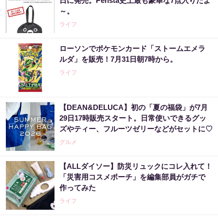
日に発売。Pensta史上最も豪華な7点入りだよ
～。
ライフ
ローソンでポケモンカード「ストームエメラ
ルダ」を販売！7月31日朝7時から。
ライフ
【DEAN&DELUCA】初の「夏の福袋」が7月
29日17時販売スタート。日常使いできるグッ
ズやティー、フルーツゼリーなどがセットに♡
グルメ
【ALLダイソー】防災リュックにコレ入れて！
「災害用コスメポーチ」を編集部員がガチで
作ってみた
ライフ