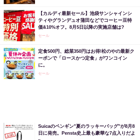
【カルディ最新セール】池袋サンシャインシ
ティやグランデュオ蒲田などでコーヒー豆特
価&10%オフ。8月5日以降の実施店舗は?
セール
定食500円、総菜350円はお得!松のやの最新ク
ーポンで「ロースかつ定食」がワンコイン
に。
セール
Suicaのペンギン"夏のラッキーバッグ"が8月8
日に発売。Pensta史上最も豪華な7点入りだよ
~。