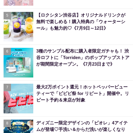
【ロクシタン渋谷店】オリジナルドリンクが
5
無料で楽しめる！購入特典の「ウォーターシ
ール」も魅力的♡《7月9日～12日》
3種のサンプル配布に購入者限定ガチャも！ 渋
6
谷ロフトに「Torriden」のポップアップストア
が期間限定オープン。《7月23日まで》
最大2万ポイント還元！ホットペッパービュー
7
ティーで「ビビビ祭 for リピート」開催中。リ
ピート予約＆来店が対象
ディズニー限定デザインの「ビオレ」4アイテ
8
ムが登場♡手洗い＆からだ洗いが楽しくなり