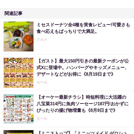
関連記事
ミセスドーナツ全4種を実食レビュー!可愛さも
食べ応えもばっちりで大満足。
グルメ
【ガスト】最大150円引きの最新クーポンが公
式Xに登場中。ハンバーグやキッズメニュー、
デザートなどがお得に《8月19日まで》
セール
【オーケー最新チラシ】時短料理に大活躍の
八宝菜314円に魚肉ソーセージ187円!おかずに
ぴったりの揚げ物増量も《8月9日まで》
セール
【ミニストップ】「ミニッツメイド ゼロシュ