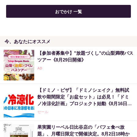
おでかけ 一覧
今、あなたにオススメ
【参加者募集中】"放題づくし"の山梨満喫バス
ツアー《8月29日開催》
【ドミノ・ピザ】「ドミノシェイク」無料試
飲や期間限定「お盆セット」は必見！「ドミ
ノ冷涼化計画」プロジェクト始動《8月16日ま
で》
セール
果実園リーベル日比谷店の「パフェ食べ放
題」、月曜日限定で開催決定。8月2日18時か