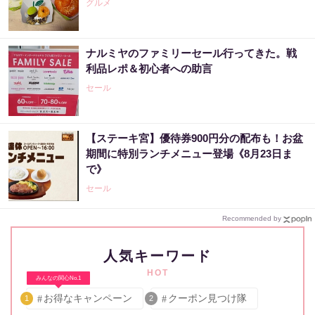
グルメ
ナルミヤのファミリーセール行ってきた。戦
利品レポ＆初心者への助言
セール
【ステーキ宮】優待券900円分の配布も！お盆
期間に特別ランチメニュー登場《8月23日ま
で》
セール
Recommended by
人気キーワード
HOT
みんなの関心No.1
お得なキャンペーン
クーポン見つけ隊
1
2