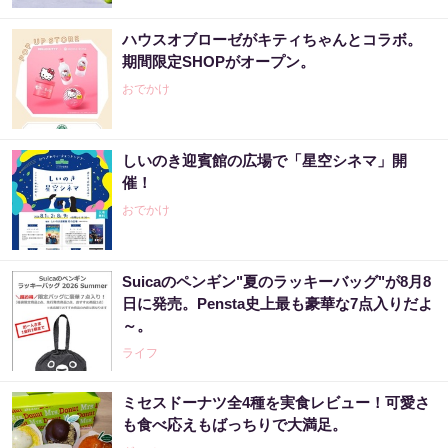
ハウスオブローゼがキティちゃんとコラボ。
期間限定SHOPがオープン。
おでかけ
しいのき迎賓館の広場で「星空シネマ」開
催！
おでかけ
Suicaのペンギン"夏のラッキーバッグ"が8月8
日に発売。Pensta史上最も豪華な7点入りだよ
～。
ライフ
ミセスドーナツ全4種を実食レビュー！可愛さ
も食べ応えもばっちりで大満足。