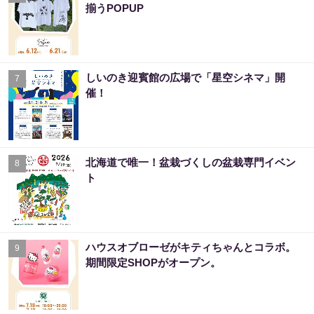
揃うPOPUP
しいのき迎賓館の広場で「星空シネマ」開
7
催！
北海道で唯一！盆栽づくしの盆栽専門イベン
8
ト
ハウスオブローゼがキティちゃんとコラボ。
9
期間限定SHOPがオープン。