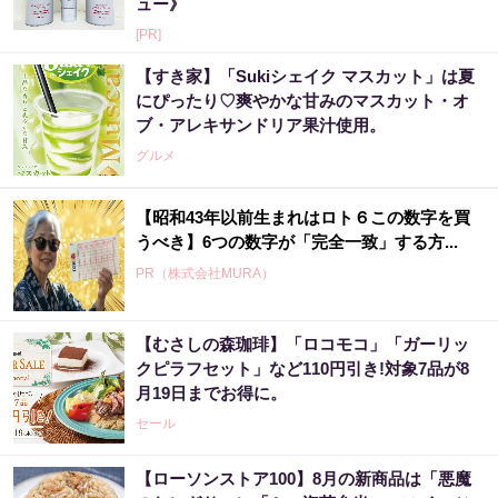
ュー》
[PR]
【すき家】「Sukiシェイク マスカット」は夏
にぴったり♡爽やかな甘みのマスカット・オ
ブ・アレキサンドリア果汁使用。
グルメ
【昭和43年以前生まれはロト６この数字を買
うべき】6つの数字が「完全一致」する方...
PR（株式会社MURA）
【むさしの森珈琲】「ロコモコ」「ガーリッ
カードローン地獄から抜け出したい人は、返
クピラフセット」など110円引き!対象7品が8
済を3～6ヶ月停止して『大幅に減額してか...
月19日までお得に。
PR（渋谷法務総合事務所）
セール
【ローソンストア100】8月の新商品は「悪魔
アマゾン1位の実績！380円で5日間お試し。