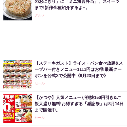
のおにぎり」に「ミニ海苔弁当」、スイーツ
まで!新作全種紹介するよ~。
PR（ハーブ健康本舗）
グルメ
アマゾンで大人気！血圧対策はコーヒーに足
してみて
PR（森永乳業）
【ステーキガスト】ライス・パン食べ放題&ス
アマゾン1位「このお茶ガチです」噂のお茶
ープバー付きメニュー1111円はお得!最新クー
ポンを公式Xで公開中《9月23日まで》
PR（ハーブ健康本舗）
セール
【かつや】人気メニューが税抜150円引き&ご
カードローン50万円以上の人は、返済を3～6
飯大盛り無料!お得すぎる「感謝祭」は8月14日
ヶ月停止して『大幅に減額してから返済...
まで開催中。
PR（渋谷法務総合事務所）
セール