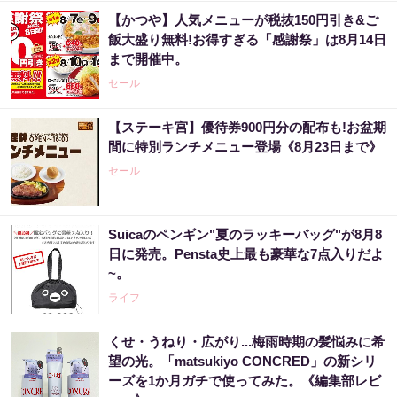
【かつや】人気メニューが税抜150円引き&ご
飯大盛り無料!お得すぎる「感謝祭」は8月14日
まで開催中。
セール
【ステーキ宮】優待券900円分の配布も!お盆期
間に特別ランチメニュー登場《8月23日まで》
セール
Suicaのペンギン"夏のラッキーバッグ"が8月8
日に発売。Pensta史上最も豪華な7点入りだよ
~。
ライフ
くせ・うねり・広がり...梅雨時期の髪悩みに希
望の光。「matsukiyo CONCRED」の新シリ
ーズを1か月ガチで使ってみた。《編集部レビ