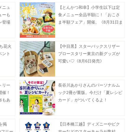
メニュ
【とんかつ和幸】小学生以下は定
ューも
食メニュー全品半額に！「おこさ
ン登場
ま半額フェア」開催。《8月31日ま
で》
持ち花火
【中目黒】スターバックスリザー
ベント
ブロースタリー東京の新グッズが
可愛い♡《8月6日発売》
トリー
長谷川あかりさんのパーソナルム
開催！
ック2冊が重版。今だけ「夏レシピ
布もあ
カード」がついてくるよ！
を掲
【日本橋三越】ディズニーやピク
のフリー
サーなどのスターキャラが集結。