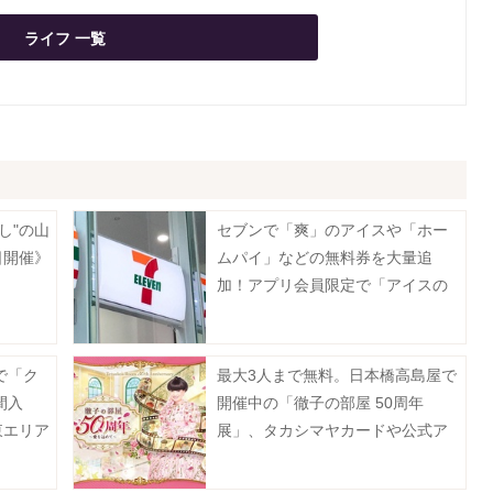
ライフ 一覧
し"の山
セブンで「爽」のアイスや「ホー
日開催》
ムパイ」などの無料券を大量追
加！アプリ会員限定で「アイスの
実」も登場《8月12日まで》
で「ク
最大3人まで無料。日本橋高島屋で
間入
開催中の「徹子の部屋 50周年
東エリア
展」、タカシマヤカードや公式ア
プリなどで入場料がお得に。