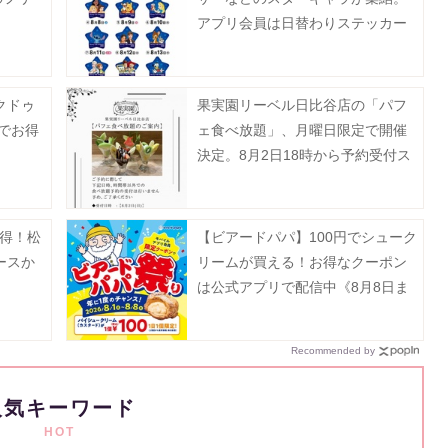
アプリ会員は日替わりステッカー
をゲットするチャンスあり。
クドゥ
果実園リーベル日比谷店の「パフ
でお得
ェ食べ放題」、月曜日限定で開催
決定。8月2日18時から予約受付ス
タート。
お得！松
【ビアードパパ】100円でシューク
ースか
リームが買える！お得なクーポン
は公式アプリで配信中《8月8日ま
で》
Recommended by
人気キーワード
HOT