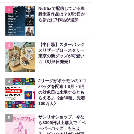
Netflixで配信している東
2
野圭吾作品は？8月5日か
ら新たに7作品が追加
【中目黒】スターバック
3
スリザーブロースタリー
東京の新グッズが可愛い
♡《8月6日発売》
Jリーグがポケモンのエコ
4
バッグを配布！8月・9月
の対象日に来場するとも
らえるよ《全60種、先着
100万人》
サンリオショップ、今な
5
ら3300円以上購入で「ペ
ーパーバッグ」もらえ