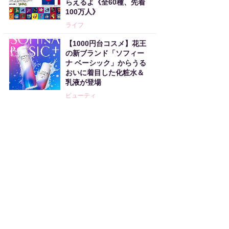
らえるよ《全60種、先着
100万人》
ライフ
【1000円台コスメ】花王
の新ブランド「ソフィー
ナ ベーシック」からうる
おいに着目した化粧水＆
乳液が登場
ビューティ