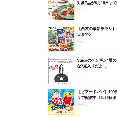
対象7品が8月19日ま
セール
【西友の最新チラシ】
日まで》
セール
Suicaのペンギン"夏
な7点入りだよ~。
ライフ
【ビアードパパ】10
リで配信中《8月8日
セール