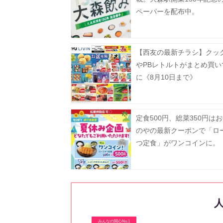
ペーパーを配布中。
【西友の最新チラシ】クッ
やPBレトルトがまとめ買い
に《8月10日まで》
定食500円、総菜350円は
のやの最新クーポンで「ロ
つ定食」がワンコインに。
みんなの関心No.1