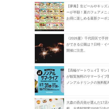
【夢庵】生ビールやキッズ
ーが半額！夏のフェアメニ
お得に楽しめる最新クーポ
中《9月2日まで》
《2026夏》千代田区で手
ができる公園は？日時・イ
開催に注意。
【高輪ゲートウェイ】サン
が観覧無料のサマーライブ
ノンアルドリンクの無料配
るよ♡
大森の呑兵衛が選んだ17店
載。大森駅開業150年記念