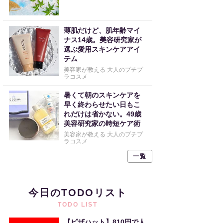
薄肌だけど、肌年齢マイ
ナス14歳。美容研究家が
選ぶ愛用スキンケアアイ
テム
美容家が教える 大人のプチプ
ラコスメ
暑くて朝のスキンケアを
早く終わらせたい日もこ
れだけは省かない。49歳
美容研究家の時短ケア術
美容家が教える 大人のプチプ
ラコスメ
一覧
今日のTODOリスト
TODO LIST
【ピザハット】810円で人