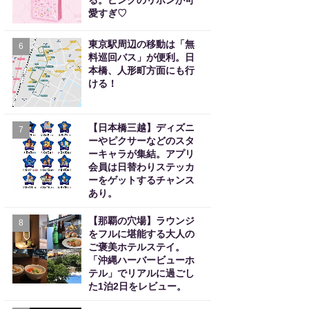
る。ピンクのリボンが可
愛すぎ♡
東京駅周辺の移動は「無
6
料巡回バス」が便利。日
本橋、人形町方面にも行
ける！
【日本橋三越】ディズニ
7
ーやピクサーなどのスタ
ーキャラが集結。アプリ
会員は日替わりステッカ
ーをゲットするチャンス
あり。
【那覇の穴場】ラウンジ
8
をフルに堪能する大人の
ご褒美ホテルステイ。
「沖縄ハーバービューホ
テル」でリアルに過ごし
た1泊2日をレビュー。