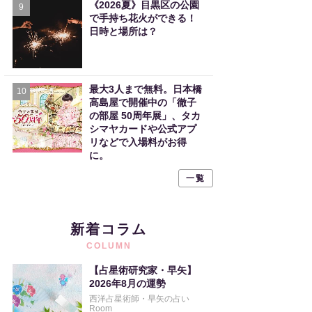
《2026夏》目黒区の公園
9
で手持ち花火ができる！
日時と場所は？
最大3人まで無料。日本橋
10
高島屋で開催中の「徹子
の部屋 50周年展」、タカ
シマヤカードや公式アプ
リなどで入場料がお得
に。
一覧
新着コラム
COLUMN
【占星術研究家・早矢】
2026年8月の運勢
西洋占星術師・早矢の占い
Room