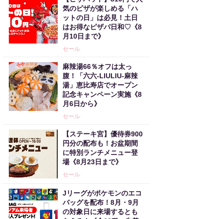
気のピザが楽しめる「ハ
ットの日」は必見！土日
はお得なピザパ日和♡《8
月10日まで》
セール
麻辣湯66％オフは太っ
腹！「六六-LIULIU-麻辣
湯」恵比寿店でオープン
記念キャンペーン実施《8
月6日から》
セール
【ステーキ宮】優待券900
円分の配布も！お盆期間
に特別ランチメニュー登
場《8月23日まで》
セール
Jリーグがポケモンのエコ
バッグを配布！8月・9月
の対象日に来場するとも