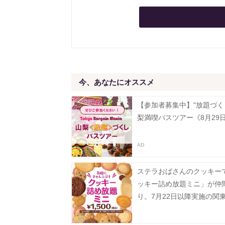
今、あなたにオススメ
【参加者募集中】"放題づく
梨満喫バスツアー《8月29
ステラおばさんのクッキー
ッキー詰め放題ミニ」が仲
り。7月22日以降実施の関
対象店舗まとめ。