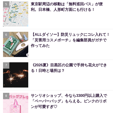
東京駅周辺の移動は「無料巡回バス」が便
5
利。日本橋、人形町方面にも行ける！
【ALLダイソー】防災リュックにコレ入れて！
6
「災害用コスメポーチ」を編集部員がガチで
作ってみた
《2026夏》目黒区の公園で手持ち花火ができ
7
る！日時と場所は？
サンリオショップ、今なら3300円以上購入で
8
「ペーパーバッグ」もらえる。ピンクのリボ
ンが可愛すぎ♡