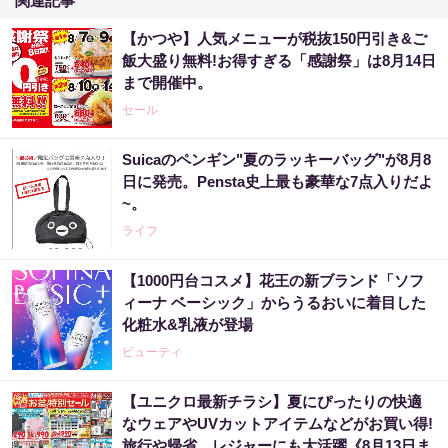
関連記事
【かつや】人気メニューが税抜150円引き&ご
飯大盛り無料!お得すぎる「感謝祭」は8月14日
まで開催中。
セール
Suicaのペンギン"夏のラッキーバッグ"が8月8
日に発売。Pensta史上最も豪華な7点入りだよ
~。
ライフ
【1000円台コスメ】花王の新ブランド「ソフ
ィーナ ベーシック」からうるおいに着目した
化粧水&乳液が登場
ビューティ
【ユニクロ最新チラシ】夏にぴったりの快適
なウェアやUVカットアイテムなどがお買い得!
旅行や帰省、レジャーにも大活躍《8月13日ま