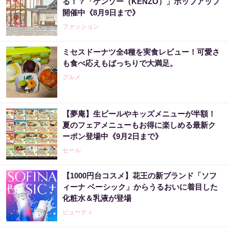
る！？「ケンゾー（KENZO）」ポップアップ
開催中《8月9日まで》
ファッション
ミセスドーナツ全4種を実食レビュー！可愛さ
も食べ応えもばっちりで大満足。
グルメ
【夢庵】生ビールやキッズメニューが半額！
夏のフェアメニューもお得に楽しめる最新ク
ーポン登場中《9月2日まで》
セール
【1000円台コスメ】花王の新ブランド「ソフ
ィーナ ベーシック」からうるおいに着目した
化粧水＆乳液が登場
ビューティ