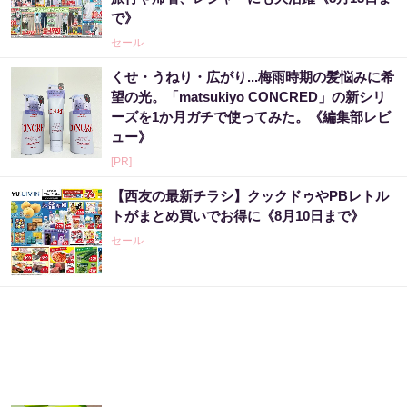
で》
セール
くせ・うねり・広がり...梅雨時期の髪悩みに希
望の光。「matsukiyo CONCRED」の新シリ
ーズを1か月ガチで使ってみた。《編集部レビ
ュー》
[PR]
【西友の最新チラシ】クックドゥやPBレトル
トがまとめ買いでお得に《8月10日まで》
セール