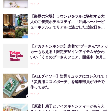
ライフ
【那覇の穴場】ラウンジをフルに堪能する大
人のご褒美ホテルステイ。「沖縄ハーバービ
ューホテル」でリアルに過ごした1泊2日をレ
ビュー。
ライフ
【アカチャンホンポ】先着で"プーさん"ステッ
カーもらえる！限定デザインアイテムがかわ
いい「くまのプーさんフェア」開催中《8月27
日まで》
ライフ
【ALLダイソー】防災リュックにコレ入れて！
「災害用コスメポーチ」を編集部員がガチで
作ってみた
ライフ
【原宿】扇子とアイスキャンディーがもらえ