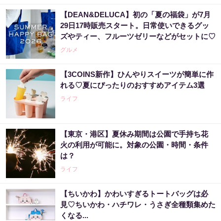
【DEAN&DELUCA】初の「夏の福袋」が7月
29日17時販売スタート。日常使いできるグッ
ズやティー、フルーツゼリーなどがセットに♡
グルメ
【3COINS新作】ひんやりスイーツが簡単に作
れる♡夏にぴったりのおすすめアイテム3選
ライフ
【東京・港区】夏休み期間は公園で手持ち花
火の利用が可能に。対象の公園・時間・条件
は？
ライフ
【ちいかわ】かわいすぎるトートバッグは必
見♡ちいかわ・ハチワレ・うさぎ全種類集めた
くなる...