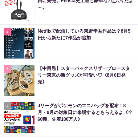
日に発売。Pensta史上最も豪華な7点入りだよ
～。
Netflixで配信している東野圭吾作品は？8月5
2
日から新たに7作品が追加
【中目黒】スターバックスリザーブロースタ
3
リー東京の新グッズが可愛い♡《8月6日発
売》
Jリーグがポケモンのエコバッグを配布！8
4
月・9月の対象日に来場するともらえるよ《全
60種、先着100万人》