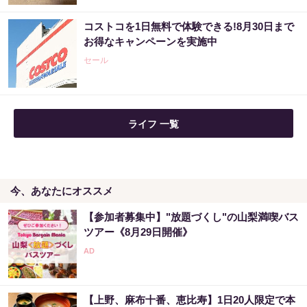
コストコを1日無料で体験できる!8月30日まで
金運下げるの絶対やめて！9割が知らない“貯
お得なキャンペーンを実施中
金術”
セール
PR（合同会社デジタルファーム ）
ライフ 一覧
今、あなたにオススメ
【参加者募集中】"放題づくし"の山梨満喫バス
ツアー《8月29日開催》
【上野、麻布十番、恵比寿】1日20人限定で本