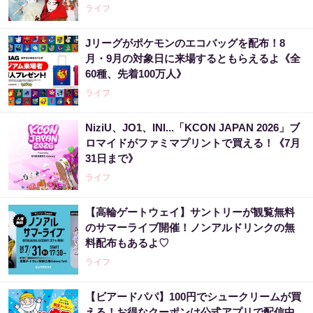
ライフ
Jリーグがポケモンのエコバッグを配布！8
月・9月の対象日に来場するともらえるよ《全
60種、先着100万人》
ライフ
NiziU、JO1、INI...「KCON JAPAN 2026」ブ
ロマイドがファミマプリントで買える！《7月
31日まで》
ライフ
【高輪ゲートウェイ】サントリーが観覧無料
のサマーライブ開催！ノンアルドリンクの無
料配布もあるよ♡
ライフ
【ビアードパパ】100円でシュークリームが買
える！お得なクーポンは公式アプリで配信中