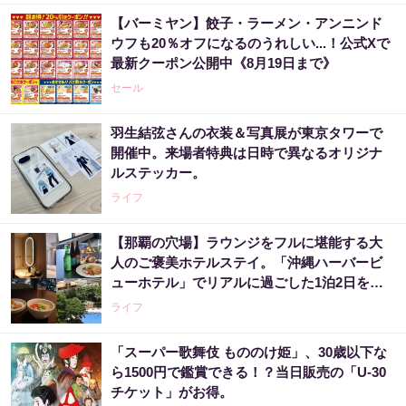
【バーミヤン】餃子・ラーメン・アンニンド
ウフも20％オフになるのうれしい...！公式Xで
最新クーポン公開中《8月19日まで》
セール
羽生結弦さんの衣装＆写真展が東京タワーで
開催中。来場者特典は日時で異なるオリジナ
ルステッカー。
ライフ
【那覇の穴場】ラウンジをフルに堪能する大
人のご褒美ホテルステイ。「沖縄ハーバービ
ューホテル」でリアルに過ごした1泊2日をレ
ビュー。
ライフ
「スーパー歌舞伎 もののけ姫」、30歳以下な
ら1500円で鑑賞できる！？当日販売の「U-30
チケット」がお得。