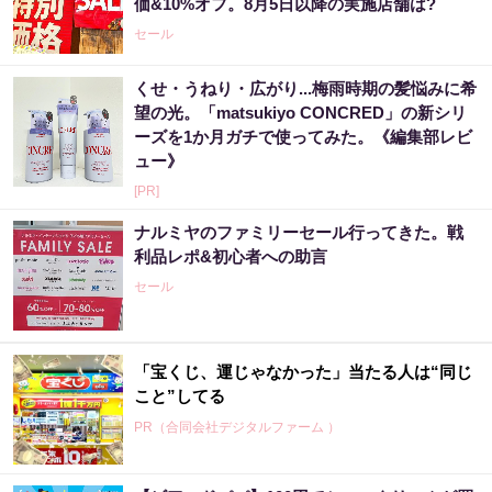
価&10%オフ。8月5日以降の実施店舗は?
セール
くせ・うねり・広がり...梅雨時期の髪悩みに希
望の光。「matsukiyo CONCRED」の新シリ
ーズを1か月ガチで使ってみた。《編集部レビ
ュー》
[PR]
ナルミヤのファミリーセール行ってきた。戦
利品レポ&初心者への助言
セール
「宝くじ、運じゃなかった」当たる人は“同じ
こと”してる
PR（合同会社デジタルファーム ）