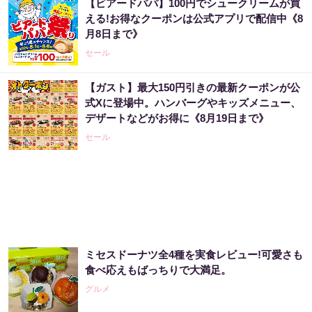
【ビアードパパ】100円でシュークリームが買
【宝くじ】このままの買い方で、本当に当た
える!お得なクーポンは公式アプリで配信中《8
ると思いますか
月8日まで》
PR（合同会社デジタルファーム ）
セール
【ガスト】最大150円引きの最新クーポンが公
同じ宝くじなのに、当たる人と外れる人の違
式Xに登場中。ハンバーグやキッズメニュー、
い実は“ここ”でした
デザートなどがお得に《8月19日まで》
PR（合同会社デジタルファーム ）
セール
同じ宝くじなのに、当たる人と外れる人の違
い実は“ここ”でした
PR（合同会社デジタルファーム ）
ミセスドーナツ全4種を実食レビュー!可愛さも
【宝くじの裏技】当たる側に回るか、このま
食べ応えもばっちりで大満足。
まか
グルメ
PR（合同会社デジタルファーム ）