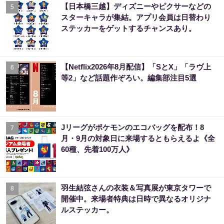
【日本橋三越】ディズニーやピクサーなどの
5
スターキャラが集結。アプリ会員は日替わり
ステッカーをゲットするチャンスあり。
【Netflix2026年8月配信】「SとX」「ラヴ上
6
等2」など話題作ぞろい。編集部注目5選
Jリーグがポケモンのエコバッグを配布！8
7
月・9月の対象日に来場するともらえるよ《全
60種、先着100万人》
羽生結弦さんの衣装＆写真展が東京タワーで
8
開催中。来場者特典は日時で異なるオリジナ
ルステッカー。