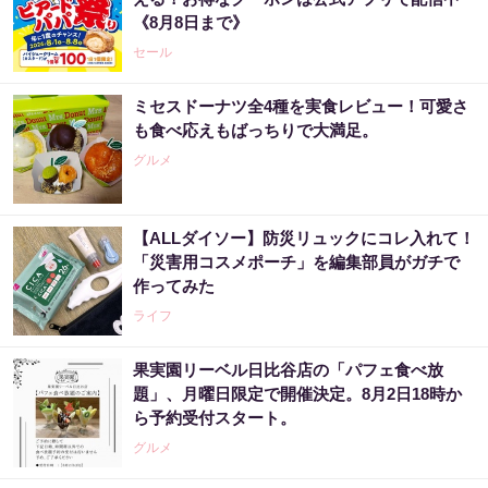
《8月8日まで》
セール
ミセスドーナツ全4種を実食レビュー！可愛さ
も食べ応えもばっちりで大満足。
グルメ
【ALLダイソー】防災リュックにコレ入れて！
「災害用コスメポーチ」を編集部員がガチで
作ってみた
ライフ
果実園リーベル日比谷店の「パフェ食べ放
題」、月曜日限定で開催決定。8月2日18時か
ら予約受付スタート。
グルメ