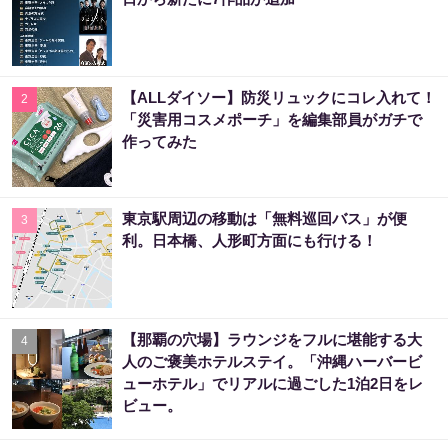
【ALLダイソー】防災リュックにコレ入れて！
2
「災害用コスメポーチ」を編集部員がガチで
作ってみた
東京駅周辺の移動は「無料巡回バス」が便
3
利。日本橋、人形町方面にも行ける！
【那覇の穴場】ラウンジをフルに堪能する大
4
人のご褒美ホテルステイ。「沖縄ハーバービ
ューホテル」でリアルに過ごした1泊2日をレ
ビュー。