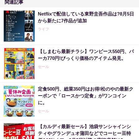
関連記事
Netflixで配信している東野圭吾作品は?8月5日
から新たに7作品が追加
ライフ
【しまむら最新チラシ】ワンピース550円、パ
ーカ770円!びっくり価格のアイテム発見。
セール
定食500円、総菜350円はお得!松のやの最新ク
ーポンで「ロースかつ定食」がワンコイン
に。
セール
【カルディ最新セール】池袋サンシャインシ
ティやグランデュオ蒲田などでコーヒー豆特