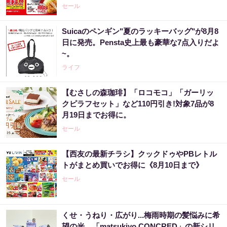
セール
Suicaのペンギン"夏のラッキーバッグ"が8月8
日に発売。Pensta史上最も豪華な7点入りだよ
~。
ライフ
【むさしの森珈琲】「ロコモコ」「ガーリッ
クピラフセット」など110円引き!対象7品が8
月19日までお得に。
セール
【西友の最新チラシ】クックドゥやPBレトル
トがまとめ買いでお得に《8月10日まで》
セール
くせ・うねり・広がり...梅雨時期の髪悩みに希
望の光。「matsukiyo CONCRED」の新シリ