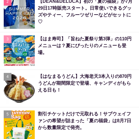
【DEAN&DELUCA】初の「夏の福袋」が7月
2
29日17時販売スタート。日常使いできるグッ
ズやティー、フルーツゼリーなどがセットに
♡
【はま寿司】「旨ねた夏祭り第3弾」の110円
3
メニューは？夏にぴったりのメニューも登
場。
【はなまるうどん】大海老天3本入りの870円
4
うどんが期間限定で登場、キャンディがもら
える日も！
割引チケットだけで元取れる！サブウェイフ
5
ァンの希望が詰まった「夏の福袋」は8月7日
から数量限定で発売。