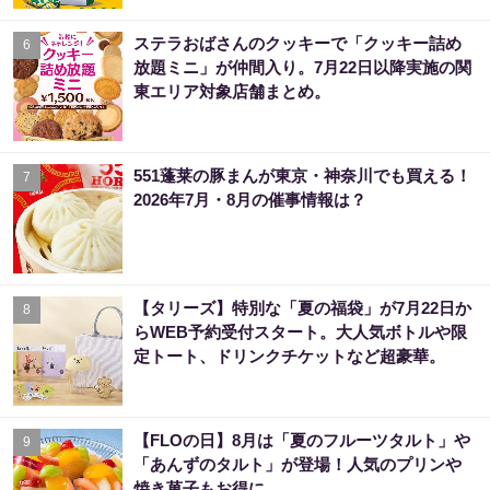
ステラおばさんのクッキーで「クッキー詰め
6
放題ミニ」が仲間入り。7月22日以降実施の関
東エリア対象店舗まとめ。
551蓬莱の豚まんが東京・神奈川でも買える！
7
2026年7月・8月の催事情報は？
【タリーズ】特別な「夏の福袋」が7月22日か
8
らWEB予約受付スタート。大人気ボトルや限
定トート、ドリンクチケットなど超豪華。
【FLOの日】8月は「夏のフルーツタルト」や
9
「あんずのタルト」が登場！人気のプリンや
焼き菓子もお得に。