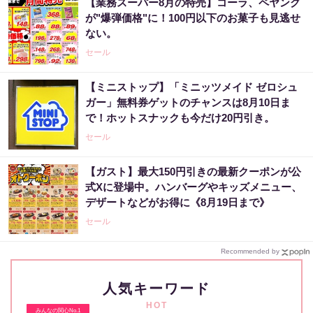
【業務スーパー8月の特売】コーラ、ペヤング
が"爆弾価格"に！100円以下のお菓子も見逃せ
ない。
セール
【ミニストップ】「ミニッツメイド ゼロシュ
ガー」無料券ゲットのチャンスは8月10日ま
で！ホットスナックも今だけ20円引き。
セール
【ガスト】最大150円引きの最新クーポンが公
式Xに登場中。ハンバーグやキッズメニュー、
デザートなどがお得に《8月19日まで》
セール
Recommended by
人気キーワード
HOT
みんなの関心No.1