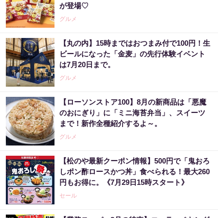
が登場♡
グルメ
【丸の内】15時まではおつまみ付で100円！生
ビールになった「金麦」の先行体験イベント
は7月20日まで。
グルメ
【ローソンストア100】8月の新商品は「悪魔
のおにぎり」に「ミニ海苔弁当」、スイーツ
まで！新作全種紹介するよ～。
グルメ
【松のや最新クーポン情報】500円で「鬼おろ
しポン酢ロースかつ丼」食べられる！最大260
円もお得に。《7月29日15時スタート》
セール