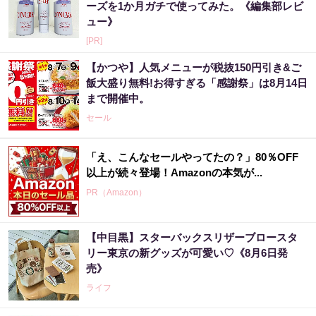
ーズを1か月ガチで使ってみた。《編集部レビ
ュー》
[PR]
【かつや】人気メニューが税抜150円引き&ご
飯大盛り無料!お得すぎる「感謝祭」は8月14日
まで開催中。
セール
「え、こんなセールやってたの？」80％OFF
以上が続々登場！Amazonの本気が...
PR（Amazon）
【中目黒】スターバックスリザーブロースタ
リー東京の新グッズが可愛い♡《8月6日発
売》
ライフ