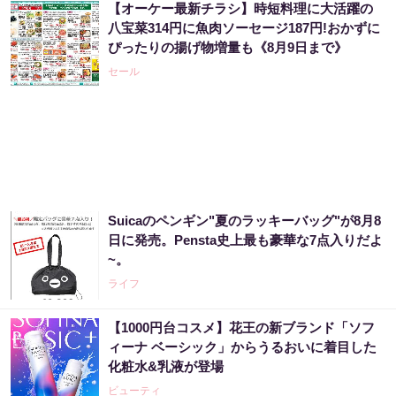
【オーケー最新チラシ】時短料理に大活躍の
八宝菜314円に魚肉ソーセージ187円!おかずに
ぴったりの揚げ物増量も《8月9日まで》
セール
Suicaのペンギン"夏のラッキーバッグ"が8月8
日に発売。Pensta史上最も豪華な7点入りだよ
~。
ライフ
【1000円台コスメ】花王の新ブランド「ソフ
ィーナ ベーシック」からうるおいに着目した
化粧水&乳液が登場
ビューティ