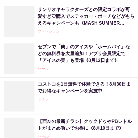
サンリオキャラクターズとの限定コラボが可
愛すぎ♡購入でステッカー・ポーチなどがもら
えるキャンペーンも《MASH SUMMER
WEEK 2026》
ファッション
セブンで「爽」のアイスや「ホームパイ」な
どの無料券を大量追加！アプリ会員限定で
「アイスの実」も登場《8月12日まで》
セール
コストコを1日無料で体験できる！8月30日ま
でお得なキャンペーンを実施中
ライフ
【西友の最新チラシ】クックドゥやPBレトル
トがまとめ買いでお得に《8月10日まで》
セール