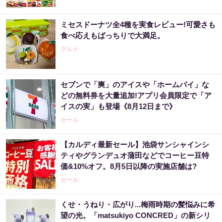
ミセスドーナツ全4種を実食レビュー!可愛さも
食べ応えもばっちりで大満足。
グルメ
セブンで「爽」のアイスや「ホームパイ」な
どの無料券を大量追加!アプリ会員限定で「ア
イスの実」も登場《8月12日まで》
セール
【カルディ最新セール】池袋サンシャインシ
ティやグランデュオ蒲田などでコーヒー豆特
価&10%オフ。8月5日以降の実施店舗は?
セール
くせ・うねり・広がり...梅雨時期の髪悩みに希
望の光。「matsukiyo CONCRED」の新シリ