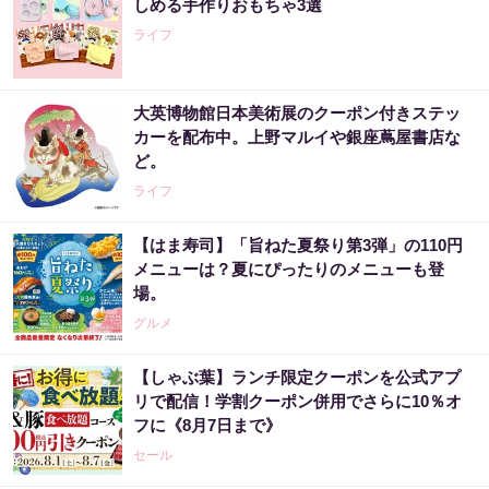
しめる手作りおもちゃ3選
ライフ
大英博物館日本美術展のクーポン付きステッ
カーを配布中。上野マルイや銀座蔦屋書店な
ど。
ライフ
【はま寿司】「旨ねた夏祭り第3弾」の110円
メニューは？夏にぴったりのメニューも登
場。
グルメ
【しゃぶ葉】ランチ限定クーポンを公式アプ
リで配信！学割クーポン併用でさらに10％オ
フに《8月7日まで》
セール