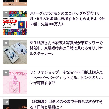
Jリーグがポケモンのエコバッグを配布！8
7
月・9月の対象日に来場するともらえるよ《全
60種、先着100万人》
羽生結弦さんの衣装＆写真展が東京タワーで
8
開催中。来場者特典は日時で異なるオリジナ
ルステッカー。
サンリオショップ、今なら3300円以上購入で
9
「ペーパーバッグ」もらえる。ピンクのリボ
ンが可愛すぎ♡
《2026夏》目黒区の公園で手持ち花火ができ
10
る！日時と場所は？