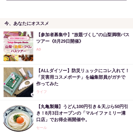
今、あなたにオススメ
【参加者募集中】"放題づくし"の山梨満喫バス
ツアー《8月29日開催》
【ALLダイソー】防災リュックにコレ入れて！
「災害用コスメポーチ」を編集部員がガチで
作ってみた
ライフ
【丸亀製麺】うどん100円引き＆天ぷら50円引
き！8月3日オープンの「マルイファミリー溝
口店」でお得企画開催中。
セール