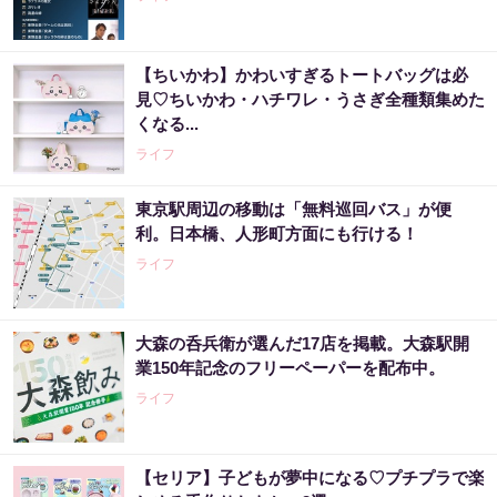
【ちいかわ】かわいすぎるトートバッグは必
見♡ちいかわ・ハチワレ・うさぎ全種類集めた
くなる...
ライフ
東京駅周辺の移動は「無料巡回バス」が便
利。日本橋、人形町方面にも行ける！
ライフ
大森の呑兵衛が選んだ17店を掲載。大森駅開
業150年記念のフリーペーパーを配布中。
ライフ
【セリア】子どもが夢中になる♡プチプラで楽