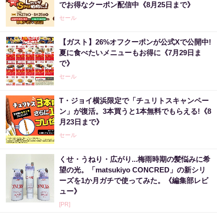
でお得なクーポン配信中《8月25日まで》
セール
【ガスト】26%オフクーポンが公式Xで公開中!
夏に食べたいメニューもお得に《7月29日ま
で》
セール
T・ジョイ横浜限定で「チュリトスキャンペー
ン」が復活。3本買うと1本無料でもらえる!《8
月23日まで》
セール
くせ・うねり・広がり...梅雨時期の髪悩みに希
望の光。「matsukiyo CONCRED」の新シリ
ーズを1か月ガチで使ってみた。《編集部レビ
ュー》
[PR]