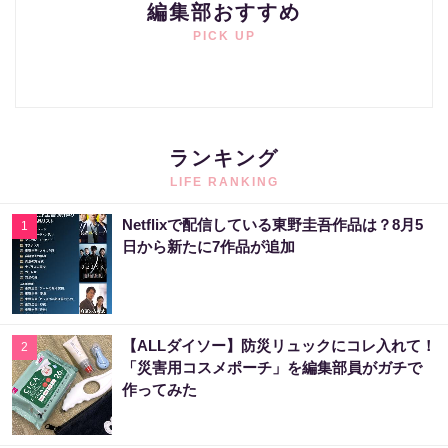
編集部おすすめ
PICK UP
ランキング
LIFE RANKING
Netflixで配信している東野圭吾作品は？8月5
1
日から新たに7作品が追加
【ALLダイソー】防災リュックにコレ入れて！
2
「災害用コスメポーチ」を編集部員がガチで
作ってみた