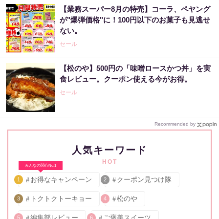
【業務スーパー8月の特売】コーラ、ペヤング
が"爆弾価格"に！100円以下のお菓子も見逃せ
ない。
セール
【松のや】500円の「味噌ロースかつ丼」を実
食レビュー。クーポン使える今がお得。
セール
Recommended by
人気キーワード
HOT
みんなの関心No.1
お得なキャンペーン
クーポン見つけ隊
1
2
トクトクトーキョー
松のや
3
4
編集部レビュー
ご褒美スイーツ
5
6