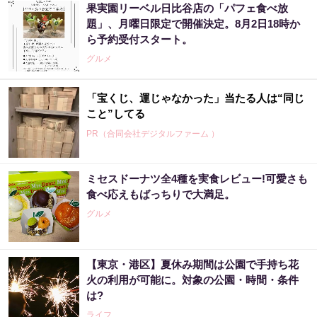
果実園リーベル日比谷店の「パフェ食べ放
題」、月曜日限定で開催決定。8月2日18時か
ら予約受付スタート。
グルメ
「宝くじ、運じゃなかった」当たる人は“同じ
こと”してる
PR（合同会社デジタルファーム ）
ミセスドーナツ全4種を実食レビュー!可愛さも
食べ応えもばっちりで大満足。
グルメ
【東京・港区】夏休み期間は公園で手持ち花
火の利用が可能に。対象の公園・時間・条件
は?
ライフ