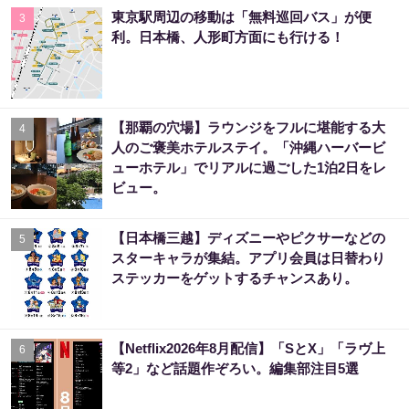
東京駅周辺の移動は「無料巡回バス」が便
3
利。日本橋、人形町方面にも行ける！
【那覇の穴場】ラウンジをフルに堪能する大
4
人のご褒美ホテルステイ。「沖縄ハーバービ
ューホテル」でリアルに過ごした1泊2日をレ
ビュー。
【日本橋三越】ディズニーやピクサーなどの
5
スターキャラが集結。アプリ会員は日替わり
ステッカーをゲットするチャンスあり。
【Netflix2026年8月配信】「SとX」「ラヴ上
6
等2」など話題作ぞろい。編集部注目5選