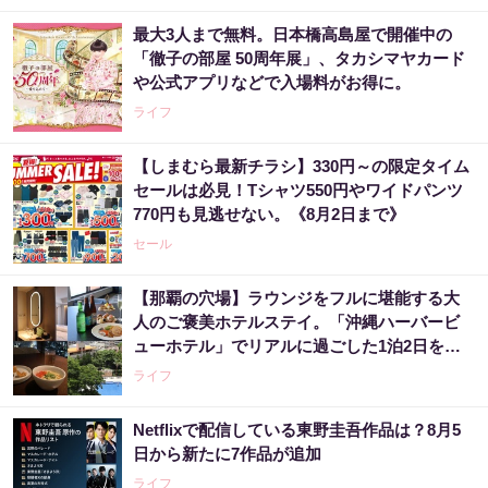
最大3人まで無料。日本橋高島屋で開催中の
「徹子の部屋 50周年展」、タカシマヤカード
や公式アプリなどで入場料がお得に。
ライフ
【しまむら最新チラシ】330円～の限定タイム
セールは必見！Tシャツ550円やワイドパンツ
770円も見逃せない。《8月2日まで》
セール
【那覇の穴場】ラウンジをフルに堪能する大
人のご褒美ホテルステイ。「沖縄ハーバービ
ューホテル」でリアルに過ごした1泊2日をレ
ビュー。
ライフ
Netflixで配信している東野圭吾作品は？8月5
日から新たに7作品が追加
ライフ