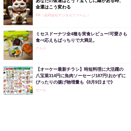
あなたの金運はどう？宝くじに縁がある時、
金運はこう変わる
PR（合同会社デジタルファーム ）
ミセスドーナツ全4種を実食レビュー!可愛さも
食べ応えもばっちりで大満足。
グルメ
【オーケー最新チラシ】時短料理に大活躍の
八宝菜314円に魚肉ソーセージ187円!おかずに
ぴったりの揚げ物増量も《8月9日まで》
セール