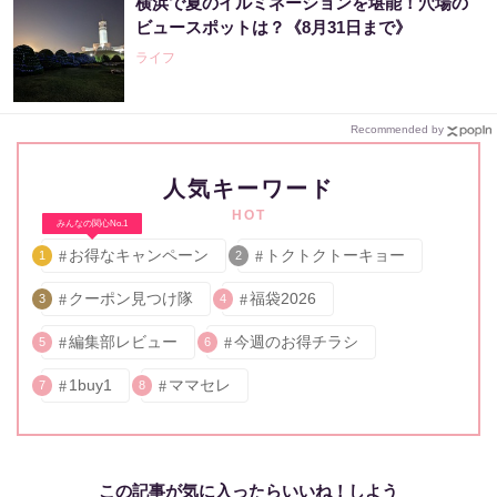
横浜で夏のイルミネーションを堪能！穴場の
ビュースポットは？《8月31日まで》
ライフ
Recommended by
人気キーワード
HOT
みんなの関心No.1
お得なキャンペーン
トクトクトーキョー
1
2
クーポン見つけ隊
福袋2026
3
4
編集部レビュー
今週のお得チラシ
5
6
1buy1
ママセレ
7
8
この記事が気に入ったらいいね！しよう