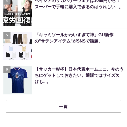
ベイシアのリカバリーウェアは1089円から！
4
スーパーで手軽に購入できるのはうれしい...。
「キャミソールかわいすぎて神」GU新作
5
の"サテンアイテム"がSNSで話題。
【サッカーW杯】日本代表ホームユニ、今のう
6
ちにゲットしておきたい。通販ではサイズ欠
けも...。
一覧