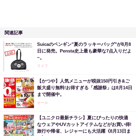
関連記事
Suicaのペンギン"夏のラッキーバッグ"が8月8
日に発売。Pensta史上最も豪華な7点入りだよ
~。
ライフ
【かつや】人気メニューが税抜150円引き&ご
飯大盛り無料!お得すぎる「感謝祭」は8月14日
まで開催中。
セール
【ユニクロ最新チラシ】夏にぴったりの快適
なウェアやUVカットアイテムなどがお買い得!
旅行や帰省、レジャーにも大活躍《8月13日ま