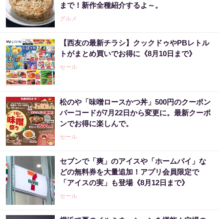
まで！新作全種紹介するよ～。
グルメ
【西友の最新チラシ】クックドゥやPBレトル
トがまとめ買いでお得に《8月10日まで》
セール
松のや「味噌ロースかつ丼」500円のクーポン
バーコードが7月22日から変更に。最新クーポ
ンでお得に楽しんで。
セール
セブンで「爽」のアイスや「ホームパイ」な
どの無料券を大量追加！アプリ会員限定で
「アイスの実」も登場《8月12日まで》
セール