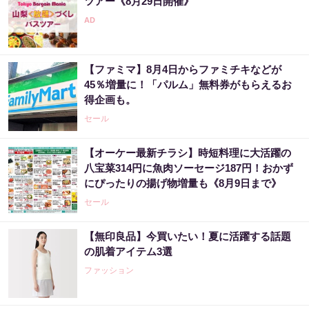
ツアー《8月29日開催》
【ファミマ】8月4日からファミチキなどが
45％増量に！「パルム」無料券がもらえるお
得企画も。
セール
【オーケー最新チラシ】時短料理に大活躍の
八宝菜314円に魚肉ソーセージ187円！おかず
にぴったりの揚げ物増量も《8月9日まで》
セール
【無印良品】今買いたい！夏に活躍する話題
の肌着アイテム3選
ファッション