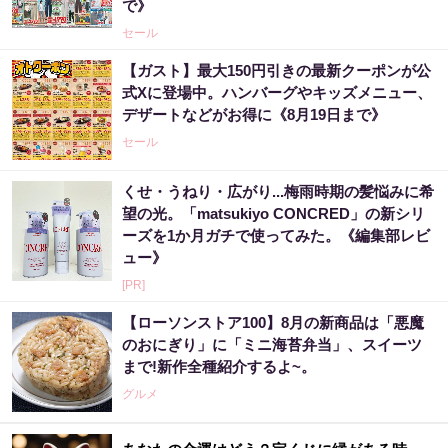
で》
セール
【ガスト】最大150円引きの最新クーポンが公
式Xに登場中。ハンバーグやキッズメニュー、
デザートなどがお得に《8月19日まで》
セール
くせ・うねり・広がり...梅雨時期の髪悩みに希
望の光。「matsukiyo CONCRED」の新シリ
ーズを1か月ガチで使ってみた。《編集部レビ
ュー》
[PR]
【ローソンストア100】8月の新商品は「悪魔
のおにぎり」に「ミニ海苔弁当」、スイーツ
まで!新作全種紹介するよ~。
グルメ