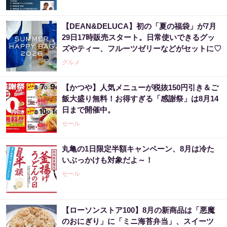
【DEAN&DELUCA】初の「夏の福袋」が7月
29日17時販売スタート。日常使いできるグッ
ズやティー、フルーツゼリーなどがセットに♡
グルメ
【かつや】人気メニューが税抜150円引き＆ご
飯大盛り無料！お得すぎる「感謝祭」は8月14
日まで開催中。
セール
丸亀の1日限定半額キャンペーン、8月は冷た
いぶっかけも対象だよ～！
セール
【ローソンストア100】8月の新商品は「悪魔
のおにぎり」に「ミニ海苔弁当」、スイーツ