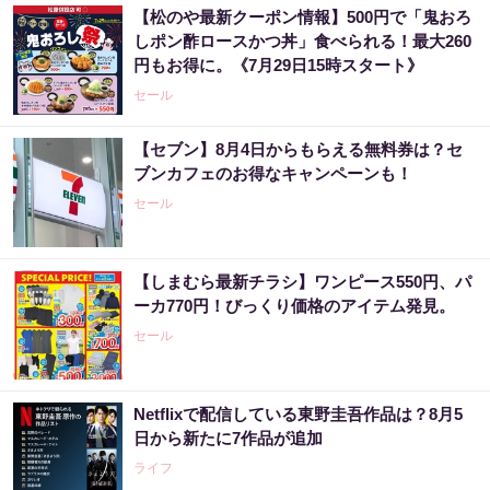
【松のや最新クーポン情報】500円で「鬼おろ
しポン酢ロースかつ丼」食べられる！最大260
円もお得に。《7月29日15時スタート》
セール
【セブン】8月4日からもらえる無料券は？セ
ブンカフェのお得なキャンペーンも！
セール
【しまむら最新チラシ】ワンピース550円、パ
ーカ770円！びっくり価格のアイテム発見。
セール
Netflixで配信している東野圭吾作品は？8月5
日から新たに7作品が追加
ライフ