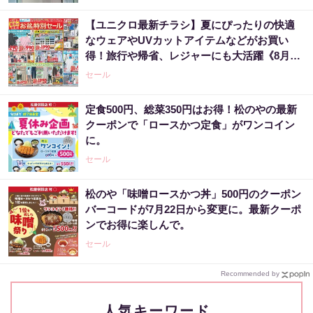
【ユニクロ最新チラシ】夏にぴったりの快適
なウェアやUVカットアイテムなどがお買い
得！旅行や帰省、レジャーにも大活躍《8月13
日まで》
セール
定食500円、総菜350円はお得！松のやの最新
クーポンで「ロースかつ定食」がワンコイン
に。
セール
松のや「味噌ロースかつ丼」500円のクーポン
バーコードが7月22日から変更に。最新クーポ
ンでお得に楽しんで。
セール
Recommended by
人気キーワード