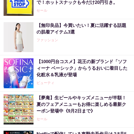
で！ホットスナックも今だけ20円引き。
セール
【無印良品】今買いたい！夏に活躍する話題
の肌着アイテム3選
ファッション
【1000円台コスメ】花王の新ブランド「ソフ
ィーナ ベーシック」からうるおいに着目した
化粧水＆乳液が登場
ビューティ
【夢庵】生ビールやキッズメニューが半額！
夏のフェアメニューもお得に楽しめる最新ク
ーポン登場中《9月2日まで》
セール
Netflixで配信している東野圭吾作品は？8月5