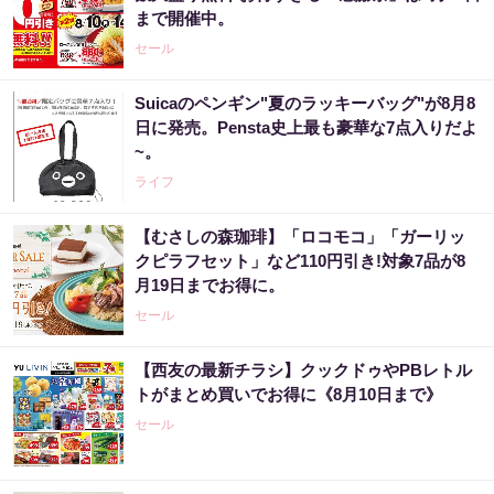
まで開催中。
セール
Suicaのペンギン"夏のラッキーバッグ"が8月8
日に発売。Pensta史上最も豪華な7点入りだよ
~。
ライフ
【むさしの森珈琲】「ロコモコ」「ガーリッ
クピラフセット」など110円引き!対象7品が8
月19日までお得に。
セール
【西友の最新チラシ】クックドゥやPBレトル
トがまとめ買いでお得に《8月10日まで》
セール