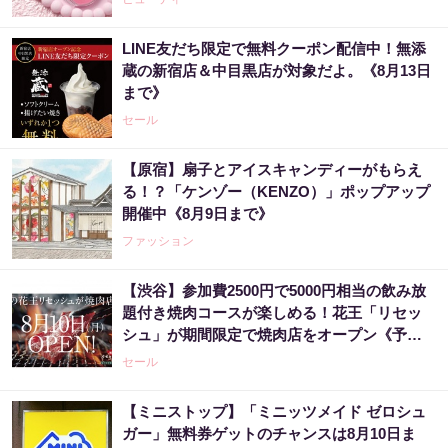
LINE友だち限定で無料クーポン配信中！無添
蔵の新宿店＆中目黒店が対象だよ。《8月13日
まで》
セール
【原宿】扇子とアイスキャンディーがもらえ
る！？「ケンゾー（KENZO）」ポップアップ
開催中《8月9日まで》
ファッション
【渋谷】参加費2500円で5000円相当の飲み放
題付き焼肉コースが楽しめる！花王「リセッ
シュ」が期間限定で焼肉店をオープン《予約
受付中》
セール
【ミニストップ】「ミニッツメイド ゼロシュ
ガー」無料券ゲットのチャンスは8月10日ま