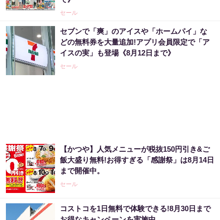
セール
【昭和43年以前生まれはロト６この数字を買
セブンで「爽」のアイスや「ホームパイ」な
うべき】6つの数字が「完全一致」する方...
どの無料券を大量追加!アプリ会員限定で「ア
イスの実」も登場《8月12日まで》
PR（株式会社MURA）
セール
【当選】金運が上がる直前に起こるサイン
PR（合同会社デジタルファーム ）
宝くじ当選者「〇〇をやらずに買うのはもっ
【かつや】人気メニューが税抜150円引き&ご
たいない」
飯大盛り無料!お得すぎる「感謝祭」は8月14日
まで開催中。
PR（合同会社デジタルファーム ）
セール
８月のロト6はこの方法で買え!!６つの数字が
コストコを1日無料で体験できる!8月30日まで
『完全一致』する方法
お得なキャンペーンを実施中