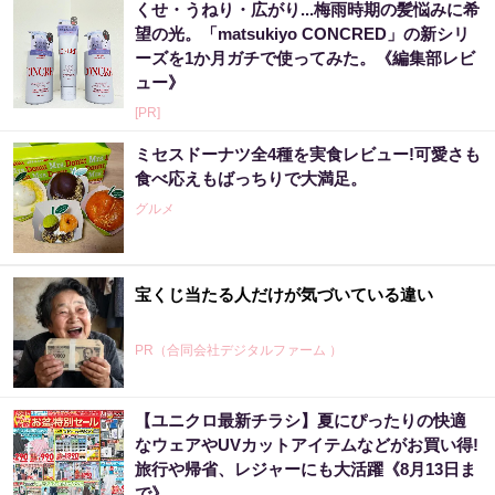
くせ・うねり・広がり...梅雨時期の髪悩みに希
望の光。「matsukiyo CONCRED」の新シリ
ーズを1か月ガチで使ってみた。《編集部レビ
ュー》
[PR]
ミセスドーナツ全4種を実食レビュー!可愛さも
食べ応えもばっちりで大満足。
グルメ
宝くじ当たる人だけが気づいている違い
PR（合同会社デジタルファーム ）
【ユニクロ最新チラシ】夏にぴったりの快適
宝くじ当たる人は“たまたま”じゃない?!
なウェアやUVカットアイテムなどがお買い得!
旅行や帰省、レジャーにも大活躍《8月13日ま
PR（合同会社デジタルファーム ）
で》