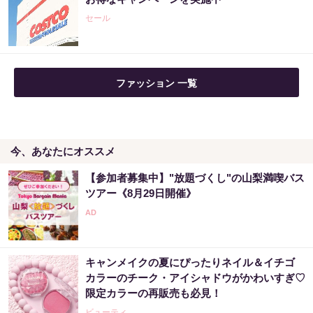
PR（株式会社MURA）
セール
ファッション 一覧
今、あなたにオススメ
【参加者募集中】"放題づくし"の山梨満喫バス
ツアー《8月29日開催》
キャンメイクの夏にぴったりネイル＆イチゴ
カラーのチーク・アイシャドウがかわいすぎ♡
限定カラーの再販売も必見！
ビューティ