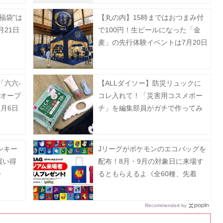
福袋"は
【丸の内】15時まではおつまみ付
月21日
で100円！生ビールになった「金
麦」の先行体験イベントは7月20日
まで。
「六六-
【ALLダイソー】防災リュックに
でオープ
コレ入れて！「災害用コスメポー
月6日
チ」を編集部員がガチで作ってみ
た
ンキー
Jリーグがポケモンのエコバッグを
買い得
配布！8月・9月の対象日に来場す
》
るともらえるよ《全60種、先着
100万人》
Recommended by