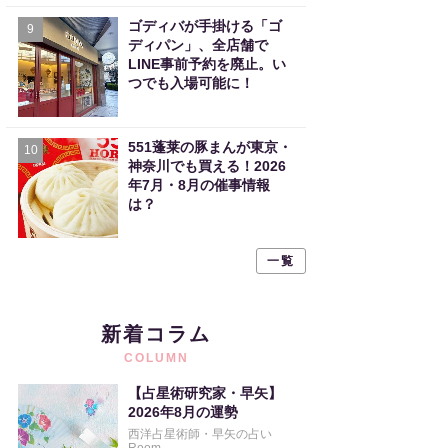
ゴディバが手掛ける「ゴ
9
ディパン」、全店舗で
LINE事前予約を廃止。い
つでも入場可能に！
551蓬莱の豚まんが東京・
10
神奈川でも買える！2026
年7月・8月の催事情報
は？
一覧
新着コラム
COLUMN
【占星術研究家・早矢】
2026年8月の運勢
西洋占星術師・早矢の占い