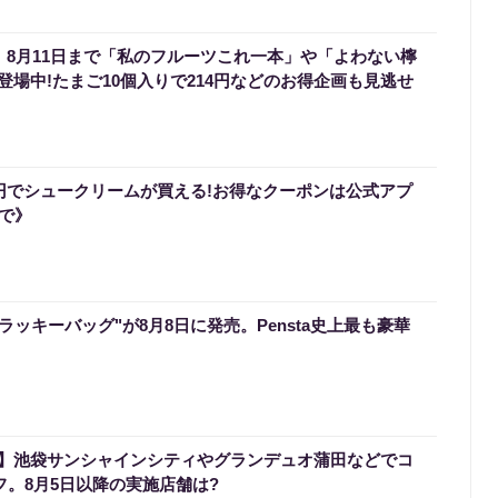
】8月11日まで「私のフルーツこれ一本」や「よわない檸
場中!たまご10個入りで214円などのお得企画も見逃せ
0円でシュークリームが買える!お得なクーポンは公式アプ
まで》
のラッキーバッグ"が8月8日に発売。Pensta史上最も豪華
】池袋サンシャインシティやグランデュオ蒲田などでコ
フ。8月5日以降の実施店舗は?