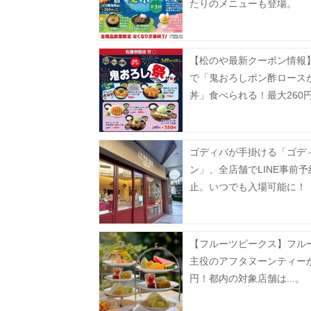
たりのメニューも登場。
【松のや最新クーポン情報】
で「鬼おろしポン酢ロース
丼」食べられる！最大260
に。《7月29日15時スター
ゴディバが手掛ける「ゴデ
ン」、全店舗でLINE事前
止。いつでも入場可能に！
【フルーツピークス】フル
主役のアフタヌーンティーが
円！都内の対象店舗は...。