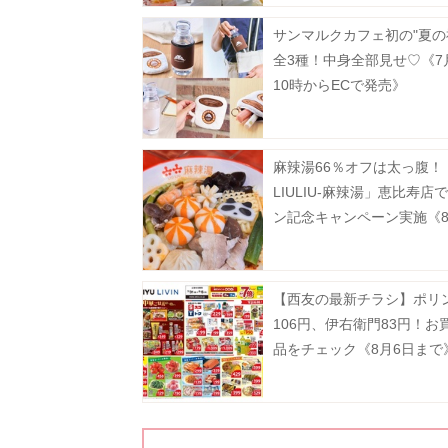
サンマルクカフェ初の"夏の
全3種！中身全部見せ♡《7
10時からECで発売》
麻辣湯66％オフは太っ腹！
LIULIU-麻辣湯」恵比寿店
ン記念キャンペーン実施《8
から》
【西友の最新チラシ】ポリ
106円、伊右衛門83円！お
品をチェック《8月6日まで