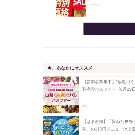
セール
今、あなたにオススメ
【参加者募集中】"放題づく
梨満喫バスツアー《8月29
【はま寿司】「旨ねた夏祭
弾」の110円メニューは？