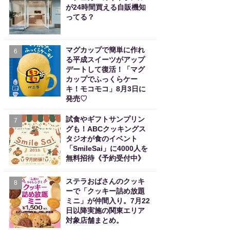
が24時間買える自販機知
ってる？
マグカップで簡単に作れ
6
る平成スイーツがアップ
デートして復活！「マグ
カップでふっくらケー
キ！モコモコ」8月3日に
発売♡
試食やギフトサンプリン
7
グも！ABCクッキングス
タジオが食のイベント
「SmileSai」に4000人を
無料招待《予約受付中》
ステラおばさんのクッキ
8
ーで「クッキー詰め放題
ミニ」が仲間入り。7月22
日以降実施の関東エリア
対象店舗まとめ。