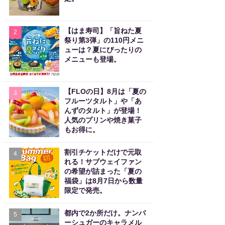
【はま寿司】「旨ねた夏
2
祭り第3弾」の110円メニ
ューは？夏にぴったりの
メニューも登場。
【FLOの日】8月は「夏の
3
フルーツタルト」や「あ
んずのタルト」が登場！
人気のプリンや焼き菓子
もお得に。
割引チケットだけで元取
4
れる！サブウェイファン
の希望が詰まった「夏の
福袋」は8月7日から数量
限定で発売。
都内で2か所だけ。ナンバ
5
ーシュガーのキャラメル