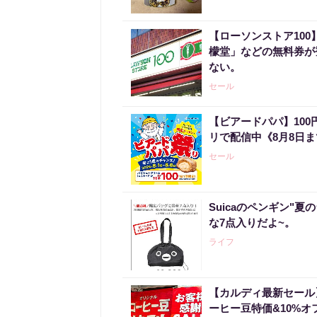
【ローソンストア100
檬堂」などの無料券が登
ない。
セール
【ビアードパパ】10
リで配信中《8月8日
セール
Suicaのペンギン"夏
な7点入りだよ~。
ライフ
【カルディ最新セール
ーヒー豆特価&10%オ