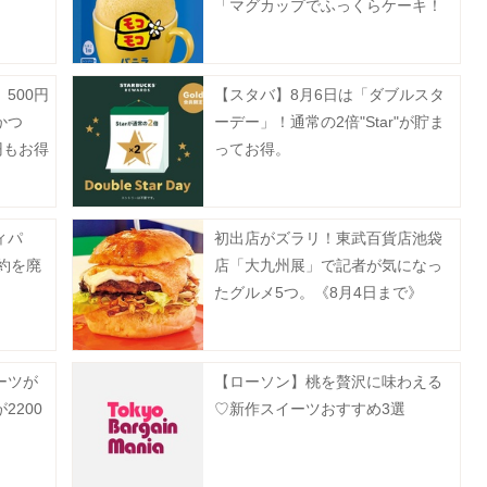
「マグカップでふっくらケーキ！
モコモコ」8月3日に発売♡
500円
【スタバ】8月6日は「ダブルスタ
かつ
ーデー」！通常の2倍"Star"が貯ま
円もお得
ってお得。
ト》
ィパ
初出店がズラリ！東武百貨店池袋
予約を廃
店「大九州展」で記者が気になっ
たグルメ5つ。《8月4日まで》
ーツが
【ローソン】桃を贅沢に味わえる
2200
♡新作スイーツおすすめ3選