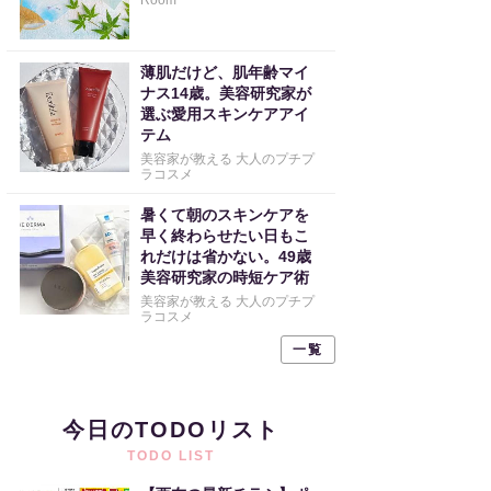
Room
薄肌だけど、肌年齢マイ
ナス14歳。美容研究家が
選ぶ愛用スキンケアアイ
テム
美容家が教える 大人のプチプ
ラコスメ
暑くて朝のスキンケアを
早く終わらせたい日もこ
れだけは省かない。49歳
美容研究家の時短ケア術
美容家が教える 大人のプチプ
ラコスメ
一覧
今日のTODOリスト
TODO LIST