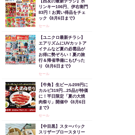
【西友の最新チラシ】ポ
リンキー106円、伊右衛門
83円！お買い得品をチェ
ック《8月6日まで》
セール
【ユニクロ最新チラシ】
エアリズムにUVカットア
イテムなど夏の必需品が
お得に勢ぞろい！夏の旅
行＆帰省準備にもぴった
り《8月6日まで》
セール
【牛角】生ビール209円に
カルビ319円...25品が特価
に！平日限定「夏の大焼
肉祭り」開催中《8月6日
まで》
セール
【中目黒】スターバック
スリザーブロースタリー