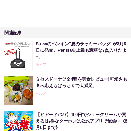
関連記事
Suicaのペンギン"夏のラッキーバッグ"が8月8
日に発売。Pensta史上最も豪華な7点入りだよ
~。
ライフ
ミセスドーナツ全4種を実食レビュー!可愛さも
食べ応えもばっちりで大満足。
グルメ
【ビアードパパ】100円でシュークリームが買
える!お得なクーポンは公式アプリで配信中《8
月8日まで》