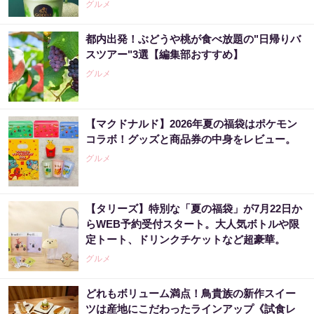
グルメ
都内出発！ぶどうや桃が食べ放題の"日帰りバ
スツアー"3選【編集部おすすめ】
グルメ
【マクドナルド】2026年夏の福袋はポケモン
コラボ！グッズと商品券の中身をレビュー。
グルメ
【タリーズ】特別な「夏の福袋」が7月22日か
らWEB予約受付スタート。大人気ボトルや限
定トート、ドリンクチケットなど超豪華。
グルメ
どれもボリューム満点！鳥貴族の新作スイー
ツは産地にこだわったラインアップ《試食レ