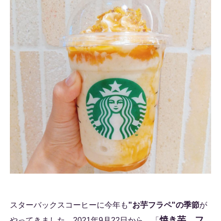
スターバックスコーヒーに今年も
"お芋フラペ"の季節
が
焼き芋 フ
やってきました。2021年9月22日から、「