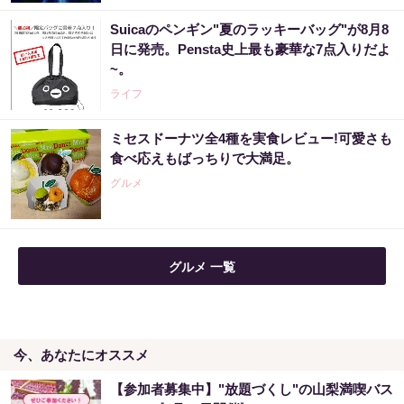
Suicaのペンギン"夏のラッキーバッグ"が8月8
「玄関に〇〇を置いた後に宝くじ買いなさ
日に発売。Pensta史上最も豪華な7点入りだよ
い」簡単に当選
~。
PR（合同会社デジタルファーム ）
ライフ
ミセスドーナツ全4種を実食レビュー!可愛さも
「2027年の宝くじ当選者は〇〇です」占い師
食べ応えもばっちりで大満足。
が暴露
グルメ
PR（合同会社デジタルファーム ）
玄関に〇〇置いてる人は金運落ちてます…金
グルメ 一覧
運を上げる方法とは
PR（合同会社デジタルファーム ）
今、あなたにオススメ
【宝くじ当てたい方限定】もう外れるの、終
わりにしませんか
【参加者募集中】"放題づくし"の山梨満喫バス