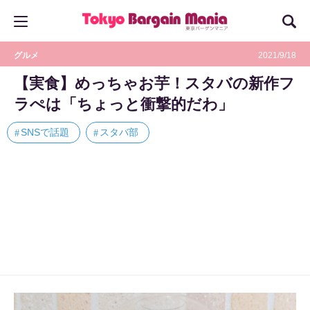
グルメ
2021/9/18
【実食】めっちゃお芋！スタバの新作フ
ラぺは「ちょっと衝撃的だわ」
SNSで話題
スタバ部