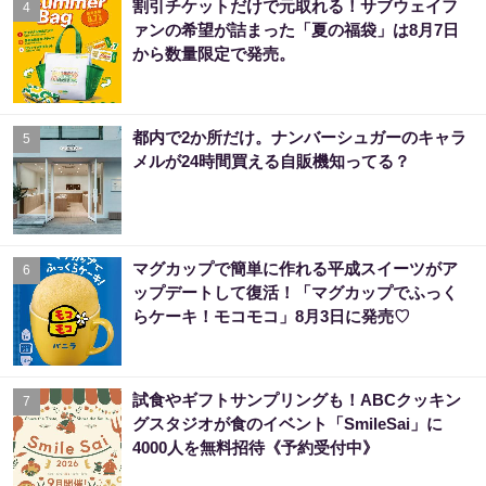
割引チケットだけで元取れる！サブウェイフ
4
ァンの希望が詰まった「夏の福袋」は8月7日
から数量限定で発売。
都内で2か所だけ。ナンバーシュガーのキャラ
5
メルが24時間買える自販機知ってる？
マグカップで簡単に作れる平成スイーツがア
6
ップデートして復活！「マグカップでふっく
らケーキ！モコモコ」8月3日に発売♡
試食やギフトサンプリングも！ABCクッキン
7
グスタジオが食のイベント「SmileSai」に
4000人を無料招待《予約受付中》