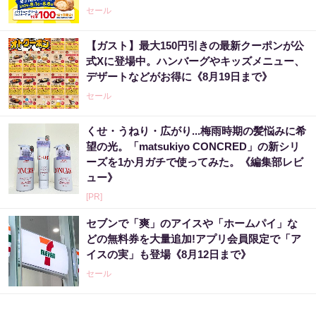
セール
【ガスト】最大150円引きの最新クーポンが公
式Xに登場中。ハンバーグやキッズメニュー、
デザートなどがお得に《8月19日まで》
セール
くせ・うねり・広がり...梅雨時期の髪悩みに希
望の光。「matsukiyo CONCRED」の新シリ
ーズを1か月ガチで使ってみた。《編集部レビ
ュー》
[PR]
セブンで「爽」のアイスや「ホームパイ」な
どの無料券を大量追加!アプリ会員限定で「ア
イスの実」も登場《8月12日まで》
セール