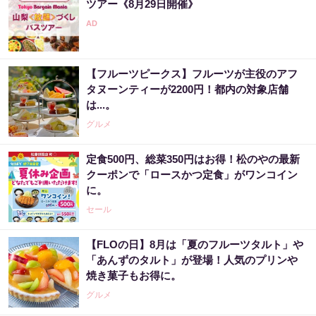
PR（合同会社デジタルファーム ）
ツアー《8月29日開催》
宝くじ当選者「〇〇をやらずに買うのはもっ
たいない」
【フルーツピークス】フルーツが主役のアフ
PR（合同会社デジタルファーム ）
タヌーンティーが2200円！都内の対象店舗
は...。
グルメ
定食500円、総菜350円はお得！松のやの最新
クーポンで「ロースかつ定食」がワンコイン
に。
セール
【FLOの日】8月は「夏のフルーツタルト」や
「あんずのタルト」が登場！人気のプリンや
焼き菓子もお得に。
グルメ