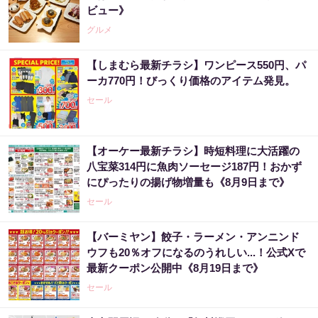
ビュー》
グルメ
【しまむら最新チラシ】ワンピース550円、パ
ーカ770円！びっくり価格のアイテム発見。
セール
【オーケー最新チラシ】時短料理に大活躍の
八宝菜314円に魚肉ソーセージ187円！おかず
にぴったりの揚げ物増量も《8月9日まで》
セール
【バーミヤン】餃子・ラーメン・アンニンド
ウフも20％オフになるのうれしい...！公式Xで
最新クーポン公開中《8月19日まで》
セール