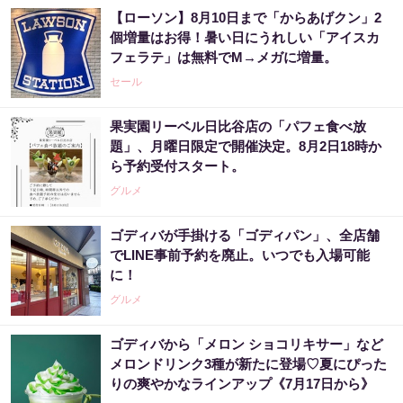
【ローソン】8月10日まで「からあげクン」2
個増量はお得！暑い日にうれしい「アイスカ
フェラテ」は無料でM→メガに増量。
セール
果実園リーベル日比谷店の「パフェ食べ放
題」、月曜日限定で開催決定。8月2日18時か
ら予約受付スタート。
グルメ
ゴディバが手掛ける「ゴディパン」、全店舗
でLINE事前予約を廃止。いつでも入場可能
に！
グルメ
ゴディバから「メロン ショコリキサー」など
メロンドリンク3種が新たに登場♡夏にぴった
りの爽やかなラインアップ《7月17日から》