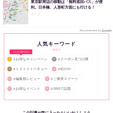
東京駅周辺の移動は「無料巡回バス」が便
利。日本橋、人形町方面にも行ける！
ライフ
Recommended by
人気キーワード
HOT
みんなの関心No.1
お得なキャンペーン
クーポン見つけ隊
1
2
トクトクトーキョー
松のや
3
4
編集部レビュー
ご褒美スイーツ
5
6
お得なイベント
SNSで話題
7
8
この記事が気に入ったらいいね！しよう