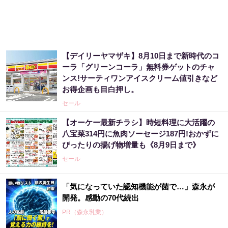
【デイリーヤマザキ】8月10日まで新時代のコ
ーラ「グリーンコーラ」無料券ゲットのチャ
ンス!サーティワンアイスクリーム値引きなど
お得企画も目白押し。
セール
【オーケー最新チラシ】時短料理に大活躍の
八宝菜314円に魚肉ソーセージ187円!おかずに
ぴったりの揚げ物増量も《8月9日まで》
セール
「気になっていた認知機能が菌で…」森永が
開発。感動の70代続出
PR（森永乳業）