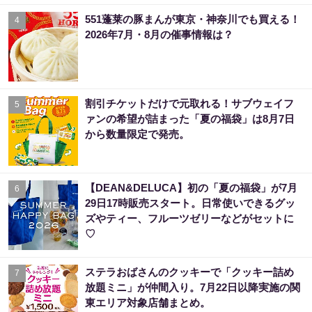
551蓬莱の豚まんが東京・神奈川でも買える！
4
2026年7月・8月の催事情報は？
割引チケットだけで元取れる！サブウェイフ
5
ァンの希望が詰まった「夏の福袋」は8月7日
から数量限定で発売。
【DEAN&DELUCA】初の「夏の福袋」が7月
6
29日17時販売スタート。日常使いできるグッ
ズやティー、フルーツゼリーなどがセットに
♡
ステラおばさんのクッキーで「クッキー詰め
7
放題ミニ」が仲間入り。7月22日以降実施の関
東エリア対象店舗まとめ。