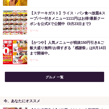
【ステーキガスト】ライス・パン食べ放題&ス
「これから株価はこうやって動いていく」世
ープバー付きメニュー1111円はお得!最新クー
界的活躍を見せた天才が暴露
ポンを公式Xで公開中《9月23日まで》
PR（Acoco.）
セール
【かつや】人気メニューが税抜150円引き&ご
８月のロト6はこの方法で買え!!６つの数字が
飯大盛り無料!お得すぎる「感謝祭」は8月14日
『完全一致』する方法
まで開催中。
PR（株式会社MURA）
セール
3億当選主婦「宝くじ買う前に〇〇した」当選
グルメ 一覧
率上げる方法
PR（合同会社デジタルファーム ）
今、あなたにオススメ
宝くじ当選で貧乏女性が人生変えた実話