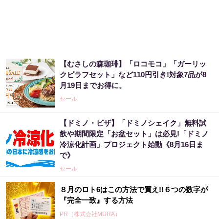
【むさしの森珈琲】「ロコモコ」「ガーリッ
クピラフセット」など110円引き!対象7品が8
月19日までお得に。
セール
【ドミノ・ピザ】「ドミノシェイク」無料試
飲や期間限定「お盆セット」は必見!「ドミノ
冷涼化計画」プロジェクト始動《8月16日ま
で》
セール
８月のロト6はこの方法で買え!!６つの数字が
『完全一致』する方法
PR（株式会社MURA）