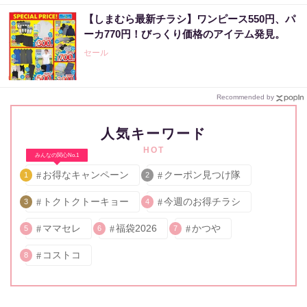
【しまむら最新チラシ】ワンピース550円、パ
ーカ770円！びっくり価格のアイテム発見。
セール
Recommended by
人気キーワード
HOT
みんなの関心No.1
お得なキャンペーン
クーポン見つけ隊
1
2
トクトクトーキョー
今週のお得チラシ
3
4
ママセレ
福袋2026
かつや
5
6
7
コストコ
8