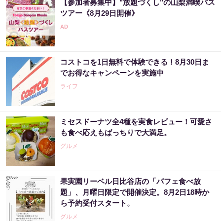
【参加者募集中】"放題づくし"の山梨満喫バス
PR（合同会社デジタルファーム ）
ツアー《8月29日開催》
世界トップクラスの市場分析がはじき出した
事実「大至急、暴落相場に備えて下さい」
コストコを1日無料で体験できる！8月30日ま
PR（Acoco.）
でお得なキャンペーンを実施中
ライフ
ミセスドーナツ全4種を実食レビュー！可愛さ
も食べ応えもばっちりで大満足。
グルメ
果実園リーベル日比谷店の「パフェ食べ放
題」、月曜日限定で開催決定。8月2日18時か
ら予約受付スタート。
グルメ