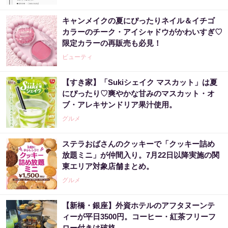
キャンメイクの夏にぴったりネイル＆イチゴ
カラーのチーク・アイシャドウがかわいすぎ♡
限定カラーの再販売も必見！
ビューティ
【すき家】「Sukiシェイク マスカット」は夏
にぴったり♡爽やかな甘みのマスカット・オ
ブ・アレキサンドリア果汁使用。
グルメ
ステラおばさんのクッキーで「クッキー詰め
放題ミニ」が仲間入り。7月22日以降実施の関
東エリア対象店舗まとめ。
グルメ
【新橋・銀座】外資ホテルのアフタヌーンテ
ィーが平日3500円。コーヒー・紅茶フリーフ
ロー付きは破格...。