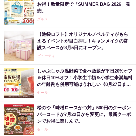
お得！数量限定で「SUMMER BAG 2026」発
売。
グルメ
【池袋ロフト】オリジナルノベルティがもら
えるイベントが目白押し！キャンメイクの常
設スペースが8月5日にオープン。
ビューティ
しゃぶしゃぶ温野菜で食べ放題が平日20%オフ
＆休日10%オフ！小学生半額＆小学生未満無料
の年齢割も併用可能はうれしい《8月27日ま
で》
セール
松のや「味噌ロースかつ丼」500円のクーポン
バーコードが7月22日から変更に。最新クーポ
ンでお得に楽しんで。
セール