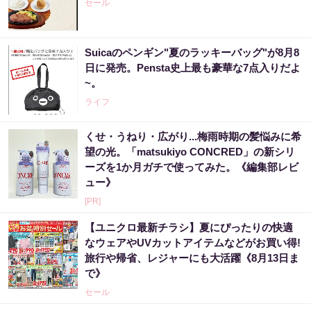
セール
Suicaのペンギン"夏のラッキーバッグ"が8月8
日に発売。Pensta史上最も豪華な7点入りだよ
~。
ライフ
くせ・うねり・広がり...梅雨時期の髪悩みに希
望の光。「matsukiyo CONCRED」の新シリ
ーズを1か月ガチで使ってみた。《編集部レビ
ュー》
[PR]
【ユニクロ最新チラシ】夏にぴったりの快適
なウェアやUVカットアイテムなどがお買い得!
旅行や帰省、レジャーにも大活躍《8月13日ま
で》
セール