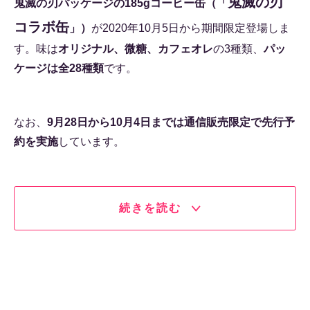
鬼滅の刃
鬼滅の刃パッケージの185gコーヒー缶（「
コラボ缶
」）
が2020年10月5日から期間限定登場しま
す。味は
オリジナル、微糖、カフェオレ
の3種類、
パッ
ケージは全28種類
です。
なお、
9月28日から10月4日までは通信販売限定で先行予
約を実施
しています。
続きを読む