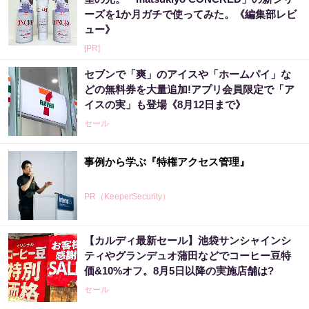
ーズを1か月ガチで使ってみた。《編集部レビ
ュー》
[PR]
セブンで「爽」のアイスや「ホームパイ」な
どの無料券を大量追加!アプリ会員限定で「ア
イスの実」も登場《8月12日まで》
セール
事例から学ぶ『特権アクセス管理』
PR（KeeperSecurity）
【カルディ最新セール】池袋サンシャインシ
ティやグランデュオ蒲田などでコーヒー豆特
価&10%オフ。8月5日以降の実施店舗は?
セール