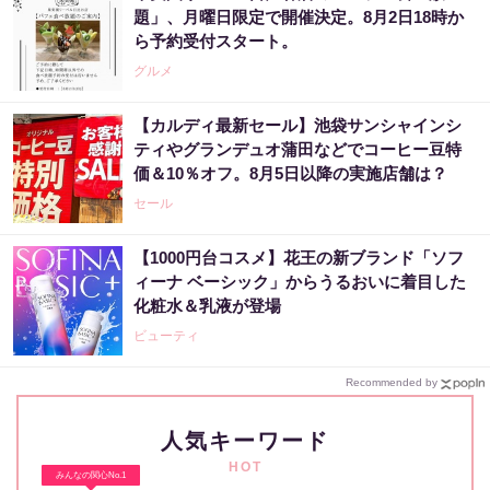
題」、月曜日限定で開催決定。8月2日18時か
ら予約受付スタート。
グルメ
【カルディ最新セール】池袋サンシャインシ
ティやグランデュオ蒲田などでコーヒー豆特
価＆10％オフ。8月5日以降の実施店舗は？
セール
【1000円台コスメ】花王の新ブランド「ソフ
ィーナ ベーシック」からうるおいに着目した
化粧水＆乳液が登場
ビューティ
Recommended by
人気キーワード
HOT
みんなの関心No.1