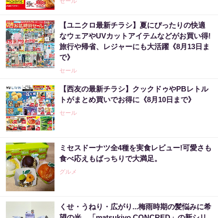
セール
【ユニクロ最新チラシ】夏にぴったりの快適
なウェアやUVカットアイテムなどがお買い得!
旅行や帰省、レジャーにも大活躍《8月13日ま
で》
セール
【西友の最新チラシ】クックドゥやPBレトル
トがまとめ買いでお得に《8月10日まで》
セール
ミセスドーナツ全4種を実食レビュー!可愛さも
食べ応えもばっちりで大満足。
グルメ
くせ・うねり・広がり...梅雨時期の髪悩みに希
望の光。「matsukiyo CONCRED」の新シリ