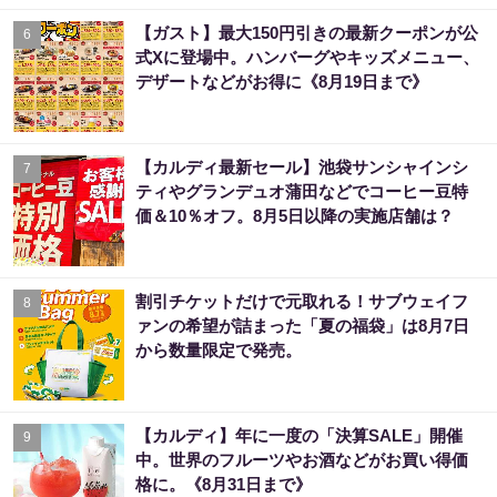
【ガスト】最大150円引きの最新クーポンが公
6
式Xに登場中。ハンバーグやキッズメニュー、
デザートなどがお得に《8月19日まで》
【カルディ最新セール】池袋サンシャインシ
7
ティやグランデュオ蒲田などでコーヒー豆特
価＆10％オフ。8月5日以降の実施店舗は？
割引チケットだけで元取れる！サブウェイフ
8
ァンの希望が詰まった「夏の福袋」は8月7日
から数量限定で発売。
【カルディ】年に一度の「決算SALE」開催
9
中。世界のフルーツやお酒などがお買い得価
格に。《8月31日まで》