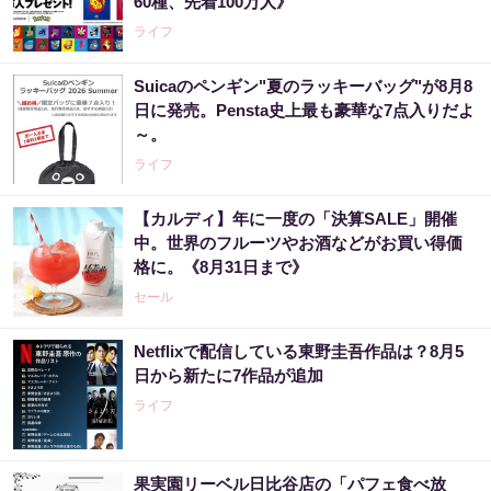
60種、先着100万人》
ライフ
Suicaのペンギン"夏のラッキーバッグ"が8月8
日に発売。Pensta史上最も豪華な7点入りだよ
～。
ライフ
【カルディ】年に一度の「決算SALE」開催
中。世界のフルーツやお酒などがお買い得価
格に。《8月31日まで》
セール
Netflixで配信している東野圭吾作品は？8月5
日から新たに7作品が追加
ライフ
果実園リーベル日比谷店の「パフェ食べ放