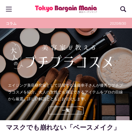
コラム
2020/8/30
エイジング美容研究家として活躍する遠藤幸子さんが優秀なプチプ
ラコスメを紹介。大人の女性でも満足できるアイテムをプロの目線
から厳選、詳しい解説とともにお伝えします。
一覧
マスクでも崩れない「ベースメイク」