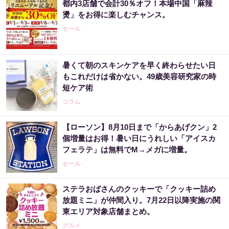
都内3店舗で会計30％オフ！本場中国「麻辣
燙」をお得に楽しむチャンス。
セール
暑くて朝のスキンケアを早く終わらせたい日
もこれだけは省かない。49歳美容研究家の時
短ケア術
コラム
【ローソン】8月10日まで「からあげクン」2
個増量はお得！暑い日にうれしい「アイスカ
フェラテ」は無料でM→メガに増量。
セール
ステラおばさんのクッキーで「クッキー詰め
放題ミニ」が仲間入り。7月22日以降実施の関
東エリア対象店舗まとめ。
グルメ