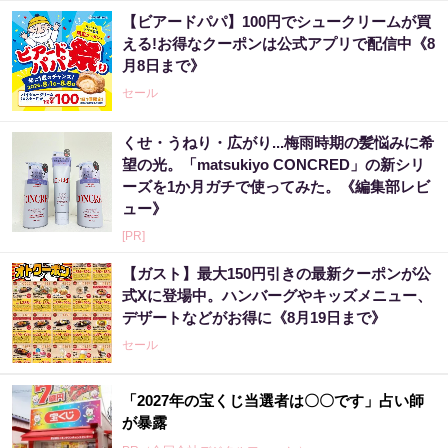
【ビアードパパ】100円でシュークリームが買
える!お得なクーポンは公式アプリで配信中《8
月8日まで》
セール
くせ・うねり・広がり...梅雨時期の髪悩みに希
望の光。「matsukiyo CONCRED」の新シリ
ーズを1か月ガチで使ってみた。《編集部レビ
ュー》
[PR]
【ガスト】最大150円引きの最新クーポンが公
式Xに登場中。ハンバーグやキッズメニュー、
デザートなどがお得に《8月19日まで》
セール
「2027年の宝くじ当選者は〇〇です」占い師
が暴露