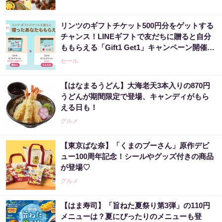
リンツのギフトチケット500円分をゲットする
チャンス！LINEギフトで友だちに贈ると自分
ももらえる「Gift1 Get1」キャンペーン開催
中。
セール
【はなまるうどん】大海老天3本入りの870円
うどんが期間限定で登場、キャンディがもら
える日も！
グルメ
【東京ばな奈】「くまのプーさん」原作デビ
ュー100周年記念！シールやグッズ付きの商品
が登場♡
グルメ
【はま寿司】「旨ねた夏祭り第3弾」の110円
メニューは？夏にぴったりのメニューも登