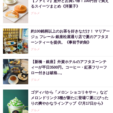
【ファミマ】意外とお買い得！100円台で買え
るスイーツまとめ《洋菓子》
グルメ
約100銘柄以上のお茶を好きなだけ！ マリアー
ジュ フレール 銀座松屋通り店で夏のアフタヌ
ーンティーを提供。《事前予約制》
グルメ
【新橋・銀座】外資ホテルのアフタヌーンテ
ィーが平日3500円。コーヒー・紅茶フリーフ
ロー付きは破格...。
グルメ
ゴディバから「メロン ショコリキサー」など
メロンドリンク3種が新たに登場♡夏にぴった
りの爽やかなラインアップ《7月17日から》
グルメ