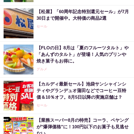
【松屋】「60周年記念特別還元セール」が7月
30日まで開催中。大特価の商品2選
セール
【FLOの日】8月は「夏のフルーツタルト」や
「あんずのタルト」が登場！人気のプリンや
焼き菓子もお得に。
グルメ
【カルディ最新セール】池袋サンシャインシ
ティやグランデュオ蒲田などでコーヒー豆特
価＆10％オフ。8月5日以降の実施店舗は？
セール
【業務スーパー8月の特売】コーラ、ペヤング
が"爆弾価格"に！100円以下のお菓子も見逃せ
ない。