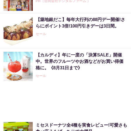
PR（合同会社デジタルファーム ）
【築地銀だこ】毎年大行列の88円デー開催!さ
らにポイント3倍!100円引きデーは3日間。
セール
【カルディ】年に一度の「決算SALE」開催
中。世界のフルーツやお酒などがお買い得価
格に。《8月31日まで》
セール
ミセスドーナツ全4種を実食レビュー!可愛さも