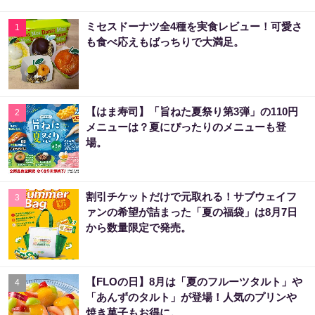
ミセスドーナツ全4種を実食レビュー！可愛さ
1
も食べ応えもばっちりで大満足。
【はま寿司】「旨ねた夏祭り第3弾」の110円
2
メニューは？夏にぴったりのメニューも登
場。
割引チケットだけで元取れる！サブウェイフ
3
ァンの希望が詰まった「夏の福袋」は8月7日
から数量限定で発売。
【FLOの日】8月は「夏のフルーツタルト」や
4
「あんずのタルト」が登場！人気のプリンや
焼き菓子もお得に。