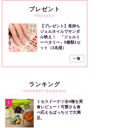
プレゼント
PRESENT
【プレゼント】長持ち
ジェルネイルでサンダ
ル映え！ 「ジェルミ
ーペタリー」5種類1セ
ット（3名様）
一覧
ランキング
GOURMET RANKING
ミセスドーナツ全4種を実
1
食レビュー！可愛さも食
べ応えもばっちりで大満
足。