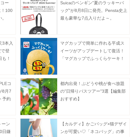
】コー
Suicaのペンギン"夏のラッキーバ
！100
ッグ"が8月8日に発売。Pensta史上
い。
最も豪華な7点入りだよ～。
天3本入
マグカップで簡単に作れる平成ス
定で登
イーツがアップデートして復活！
日も！
「マグカップでふっくらケーキ！
モコモコ」8月3日に発売♡
PLEコ
都内出発！ぶどうや桃が食べ放題
8月7
の"日帰りバスツアー"3選【編集部
ト予約
おすすめ】
ト！
トーン
【カルディ】かごバッグ×猫デザイ
0日鎌
ンが可愛い♡「ネコバッグ」の事