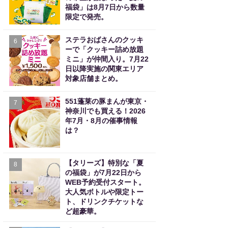
福袋」は8月7日から数量
限定で発売。
ステラおばさんのクッキ
6
ーで「クッキー詰め放題
ミニ」が仲間入り。7月22
日以降実施の関東エリア
対象店舗まとめ。
551蓬莱の豚まんが東京・
7
神奈川でも買える！2026
年7月・8月の催事情報
は？
【タリーズ】特別な「夏
8
の福袋」が7月22日から
WEB予約受付スタート。
大人気ボトルや限定トー
ト、ドリンクチケットな
ど超豪華。