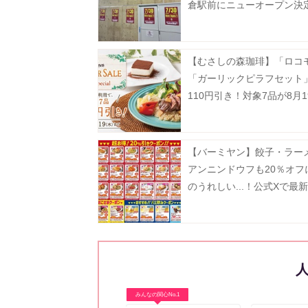
倉駅前にニューオープン決
【むさしの森珈琲】「ロコ
「ガーリックピラフセット
110円引き！対象7品が8月1
でお得に。
【バーミヤン】餃子・ラー
アンニンドウフも20％オフ
のうれしい...！公式Xで最
ン公開中《8月19日まで》
みんなの関心No.1