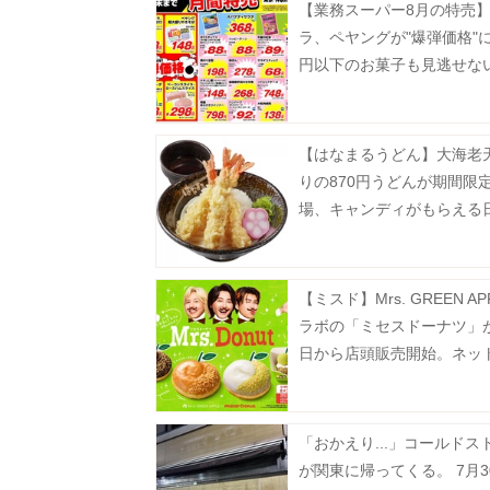
【業務スーパー8月の特売
ラ、ペヤングが"爆弾価格"に
円以下のお菓子も見逃せな
【はなまるうどん】大海老
りの870円うどんが期間限
場、キャンディがもらえる
【ミスド】Mrs. GREEN AP
ラボの「ミセスドーナツ」が
日から店頭販売開始。ネッ
は7月13日から順次スター
「おかえり...」コールドス
が関東に帰ってくる。 7月3