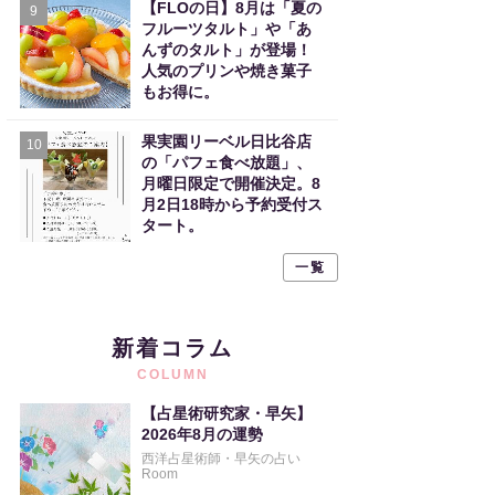
【FLOの日】8月は「夏の
9
フルーツタルト」や「あ
んずのタルト」が登場！
人気のプリンや焼き菓子
もお得に。
果実園リーベル日比谷店
10
の「パフェ食べ放題」、
月曜日限定で開催決定。8
月2日18時から予約受付ス
タート。
一覧
新着コラム
COLUMN
【占星術研究家・早矢】
2026年8月の運勢
西洋占星術師・早矢の占い
Room