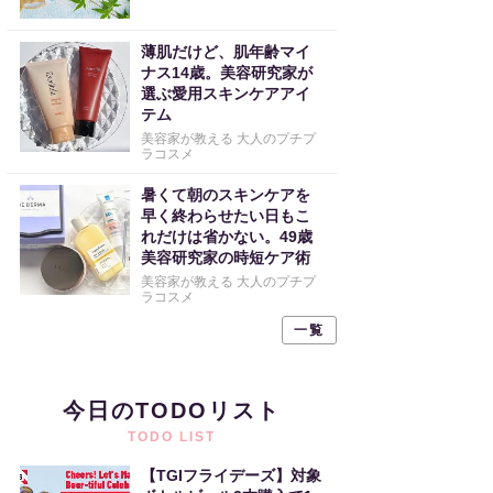
薄肌だけど、肌年齢マイ
ナス14歳。美容研究家が
選ぶ愛用スキンケアアイ
テム
美容家が教える 大人のプチプ
ラコスメ
暑くて朝のスキンケアを
早く終わらせたい日もこ
れだけは省かない。49歳
美容研究家の時短ケア術
美容家が教える 大人のプチプ
ラコスメ
一覧
今日のTODOリスト
TODO LIST
【TGIフライデーズ】対象