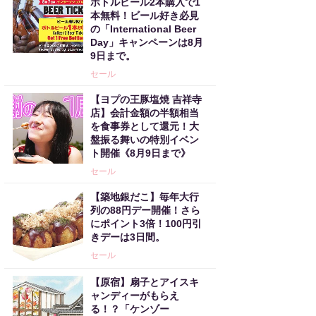
ボトルビール2本購入で1
本無料！ビール好き必見
の「International Beer
Day」キャンペーンは8月
9日まで。
セール
【ヨプの王豚塩焼 吉祥寺
店】会計金額の半額相当
を食事券として還元！大
盤振る舞いの特別イベン
ト開催《8月9日まで》
セール
【築地銀だこ】毎年大行
列の88円デー開催！さら
にポイント3倍！100円引
きデーは3日間。
セール
【原宿】扇子とアイスキ
ャンディーがもらえ
る！？「ケンゾー