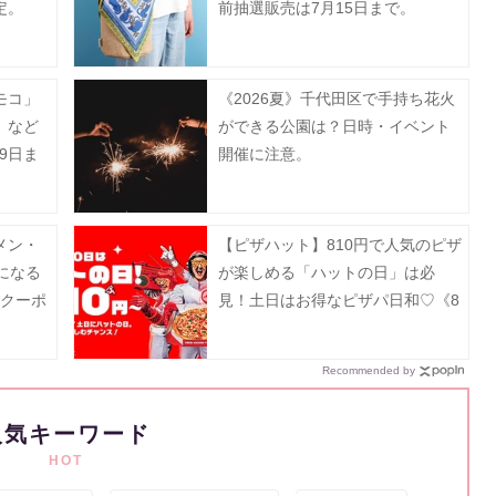
定。
前抽選販売は7月15日まで。
モコ」
《2026夏》千代田区で手持ち花火
」など
ができる公園は？日時・イベント
9日ま
開催に注意。
メン・
【ピザハット】810円で人気のピザ
になる
が楽しめる「ハットの日」は必
新クーポ
見！土日はお得なピザパ日和♡《8
月10日まで》
Recommended by
人気キーワード
HOT