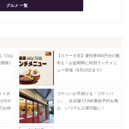
グルメ 一覧
し"の山
【ステーキ宮】優待券900円分の配
日開催》
布も！お盆期間に特別ランチメニ
ュー登場《8月23日まで》
イドポ
ゴディバが手掛ける「ゴディパ
がSサ
ン」、全店舗でLINE事前予約を廃
Eでお得
止。いつでも入場可能に！
日まで》