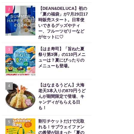
【DEAN&DELUCA】初の
2
「夏の福袋」が7月29日17
時販売スタート。日常使
いできるグッズやティ
ー、フルーツゼリーなど
がセットに♡
【はま寿司】「旨ねた夏
3
祭り第3弾」の110円メニ
ューは？夏にぴったりの
メニューも登場。
【はなまるうどん】大海
4
老天3本入りの870円うど
んが期間限定で登場、キ
ャンディがもらえる日
も！
割引チケットだけで元取
5
れる！サブウェイファン
の希望が詰まった「夏の