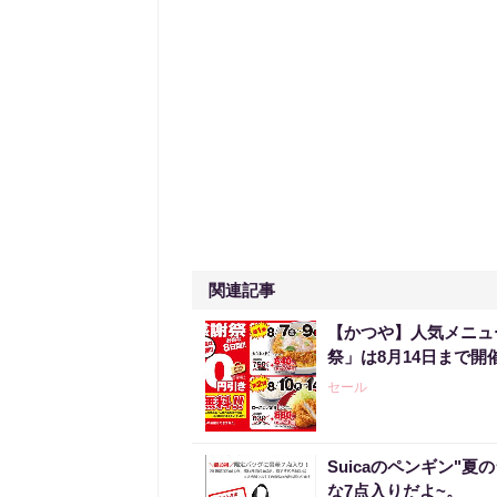
関連記事
【かつや】人気メニュ
祭」は8月14日まで開
セール
Suicaのペンギン"夏
な7点入りだよ~。