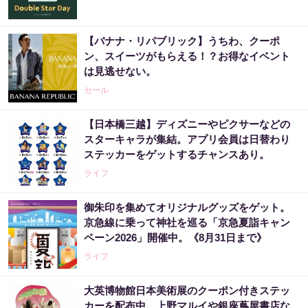
【バナナ・リパブリック】うちわ、クーポ
ン、スイーツがもらえる！？お得なイベント
は見逃せない。
セール
【日本橋三越】ディズニーやピクサーなどの
スターキャラが集結。アプリ会員は日替わり
ステッカーをゲットするチャンスあり。
ライフ
御朱印を集めてオリジナルグッズをゲット。
京急線に乗って神社を巡る「京急夏詣キャン
ペーン2026」開催中。《8月31日まで》
ライフ
大英博物館日本美術展のクーポン付きステッ
カーを配布中。上野マルイや銀座蔦屋書店な