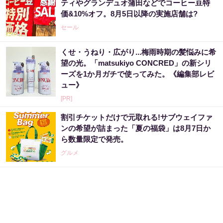
ティやグランデュオ蒲田などでコーヒー豆特
価&10%オフ。8月5日以降の実施店舗は?
セール
くせ・うねり・広がり...梅雨時期の髪悩みに希
望の光。「matsukiyo CONCRED」の新シリ
ーズを1か月ガチで使ってみた。《編集部レビ
ュー》
[PR]
割引チケットだけで元取れる!サブウェイファ
ンの希望が詰まった「夏の福袋」は8月7日か
ら数量限定で発売。
グルメ