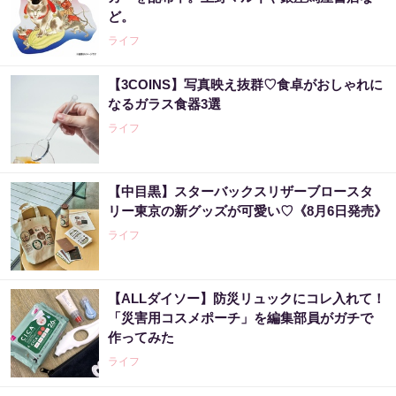
ど。
ライフ
【3COINS】写真映え抜群♡食卓がおしゃれに
なるガラス食器3選
ライフ
【中目黒】スターバックスリザーブロースタ
リー東京の新グッズが可愛い♡《8月6日発売》
ライフ
【ALLダイソー】防災リュックにコレ入れて！
「災害用コスメポーチ」を編集部員がガチで
作ってみた
ライフ