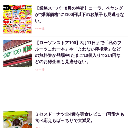
【業務スーパー8月の特売】コーラ、ペヤング
が"爆弾価格"に!100円以下のお菓子も見逃せな
い。
セール
【ローソンストア100】8月11日まで「私のフ
ルーツこれ一本」や「よわない檸檬堂」など
の無料券が登場中!たまご10個入りで214円な
どのお得企画も見逃せない。
セール
ミセスドーナツ全4種を実食レビュー!可愛さも
食べ応えもばっちりで大満足。