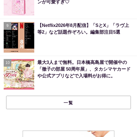
ンが可愛すぎ♡
【Netflix2026年8月配信】「SとX」「ラヴ上
9
等2」など話題作ぞろい。編集部注目5選
最大3人まで無料。日本橋高島屋で開催中の
10
「徹子の部屋 50周年展」、タカシマヤカード
や公式アプリなどで入場料がお得に。
一覧