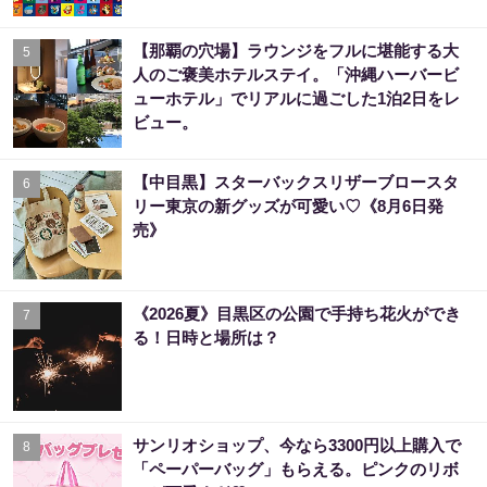
【那覇の穴場】ラウンジをフルに堪能する大
5
人のご褒美ホテルステイ。「沖縄ハーバービ
ューホテル」でリアルに過ごした1泊2日をレ
ビュー。
【中目黒】スターバックスリザーブロースタ
6
リー東京の新グッズが可愛い♡《8月6日発
売》
《2026夏》目黒区の公園で手持ち花火ができ
7
る！日時と場所は？
サンリオショップ、今なら3300円以上購入で
8
「ペーパーバッグ」もらえる。ピンクのリボ