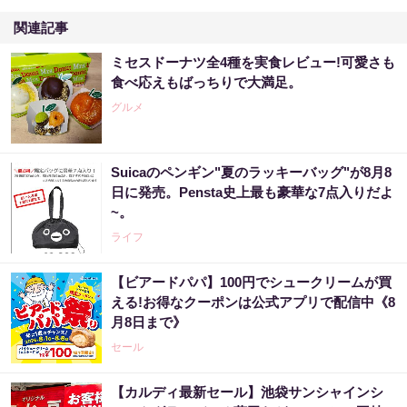
関連記事
ミセスドーナツ全4種を実食レビュー!可愛さも
食べ応えもばっちりで大満足。
グルメ
Suicaのペンギン"夏のラッキーバッグ"が8月8
日に発売。Pensta史上最も豪華な7点入りだよ
~。
ライフ
【ビアードパパ】100円でシュークリームが買
える!お得なクーポンは公式アプリで配信中《8
月8日まで》
セール
【カルディ最新セール】池袋サンシャインシ