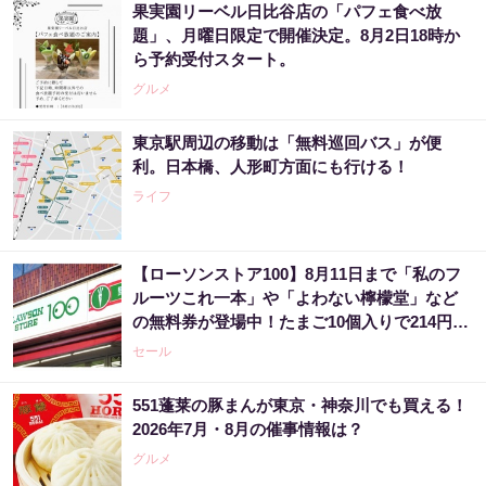
果実園リーベル日比谷店の「パフェ食べ放
題」、月曜日限定で開催決定。8月2日18時か
ら予約受付スタート。
グルメ
東京駅周辺の移動は「無料巡回バス」が便
利。日本橋、人形町方面にも行ける！
ライフ
【ローソンストア100】8月11日まで「私のフ
ルーツこれ一本」や「よわない檸檬堂」など
の無料券が登場中！たまご10個入りで214円な
どのお得企画も見逃せない。
セール
551蓬莱の豚まんが東京・神奈川でも買える！
2026年7月・8月の催事情報は？
グルメ