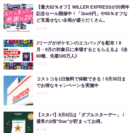
【最大62％オフ】WILLER EXPRESSが20周年
記念セール開催中！「1km5円」や55％オフな
ど見逃せない企画が盛りだくさん。
セール
Jリーグがポケモンのエコバッグを配布！8
月・9月の対象日に来場するともらえるよ《全
60種、先着100万人》
ライフ
コストコを1日無料で体験できる！8月30日ま
でお得なキャンペーンを実施中
ライフ
【スタバ】8月6日は「ダブルスターデー」！
通常の2倍"Star"が貯まってお得。
セール