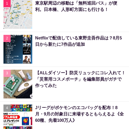
東京駅周辺の移動は「無料巡回バス」が便
1
利。日本橋、人形町方面にも行ける！
Netflixで配信している東野圭吾作品は？8月5
2
日から新たに7作品が追加
【ALLダイソー】防災リュックにコレ入れて！
3
「災害用コスメポーチ」を編集部員がガチで
作ってみた
Jリーグがポケモンのエコバッグを配布！8
4
月・9月の対象日に来場するともらえるよ《全
60種、先着100万人》