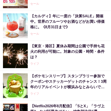
で》
セール
【カルディ】年に一度の「決算SALE」開催
中。世界のフルーツやお酒などがお買い得価
格に。《8月31日まで》
セール
【東京・港区】夏休み期間は公園で手持ち花
火の利用が可能に。対象の公園・時間・条件
は？
ライフ
【ポケモンスリープ】スタンプラリー参加で
クーポンやステッカーゲットのチャンス！3周
年のリアルイベントが横浜みなとみらいで開
催中《8月23日まで》
ライフ
【Netflix2026年8月配信】「SとX」「ラヴ上