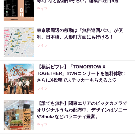
等2」など話題作ぞろい。編集部注目5選
ライフ
東京駅周辺の移動は「無料巡回バス」が便
利。日本橋、人形町方面にも行ける！
ライフ
【横浜ビブレ】「TOMORROW X
TOGETHER」のVRコンサートを無料体験！
さらにX投稿でステッカーもらえるよ♡
ライフ
【誰でも無料】関東エリアのビックカメラで
オリジナルうちわ配布中。デザインはソニー
やShokzなどバラエティ豊富。
ライフ