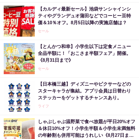
【カルディ最新セール】池袋サンシャインシ
ティやグランデュオ蒲田などでコーヒー豆特
価＆10％オフ。8月5日以降の実施店舗は？
セール
【とんかつ和幸】小学生以下は定食メニュー
全品半額に！「おこさま半額フェア」開催。
《8月31日まで》
セール
【日本橋三越】ディズニーやピクサーなどの
スターキャラが集結。アプリ会員は日替わり
ステッカーをゲットするチャンスあり。
ライフ
しゃぶしゃぶ温野菜で食べ放題が平日20%オフ
＆休日10%オフ！小学生半額＆小学生未満無料
の年齢割も併用可能はうれしい《8月27日ま