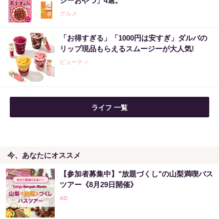
シーおやつ」4選。
PR（株式会社MURA）
グルメ
「お得すぎる」「1000円は安すぎ」ダルバの
【当選】金運が上がる直前に起こるサイン
リップ現品もらえるスムージーが大人気!
ビューティ
PR（合同会社デジタルファーム ）
ライフ 一覧
今、あなたにオススメ
【参加者募集中】"放題づくし"の山梨満喫バス
ツアー《8月29日開催》