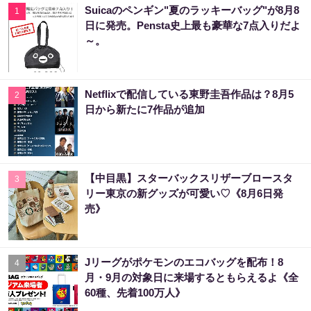
Suicaのペンギン"夏のラッキーバッグ"が8月8
1
日に発売。Pensta史上最も豪華な7点入りだよ
～。
Netflixで配信している東野圭吾作品は？8月5
2
日から新たに7作品が追加
【中目黒】スターバックスリザーブロースタ
3
リー東京の新グッズが可愛い♡《8月6日発
売》
Jリーグがポケモンのエコバッグを配布！8
4
月・9月の対象日に来場するともらえるよ《全
60種、先着100万人》