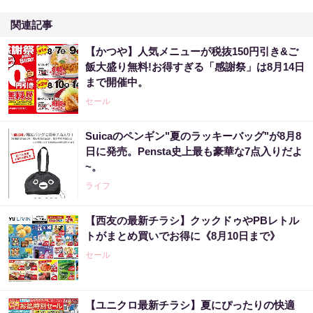
関連記事
【かつや】人気メニューが税抜150円引き&ご
飯大盛り無料!お得すぎる「感謝祭」は8月14日
まで開催中。
セール
Suicaのペンギン"夏のラッキーバッグ"が8月8
日に発売。Pensta史上最も豪華な7点入りだよ
~。
ライフ
【西友の最新チラシ】クックドゥやPBレトル
トがまとめ買いでお得に《8月10日まで》
セール
【ユニクロ最新チラシ】夏にぴったりの快適