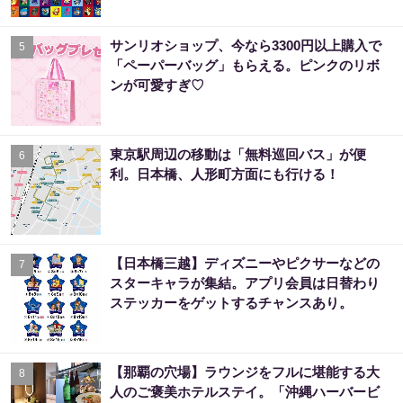
サンリオショップ、今なら3300円以上購入で
5
「ペーパーバッグ」もらえる。ピンクのリボ
ンが可愛すぎ♡
東京駅周辺の移動は「無料巡回バス」が便
6
利。日本橋、人形町方面にも行ける！
【日本橋三越】ディズニーやピクサーなどの
7
スターキャラが集結。アプリ会員は日替わり
ステッカーをゲットするチャンスあり。
【那覇の穴場】ラウンジをフルに堪能する大
8
人のご褒美ホテルステイ。「沖縄ハーバービ