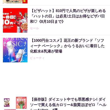
【ピザハット】810円で人気のピザが楽しめる
【当選】金運が上がる直前に起こるサイン
「ハットの日」は必見!土日はお得なピザパ日
和♡《8月10日まで》
PR（合同会社デジタルファーム ）
セール
【1000円台コスメ】花王の新ブランド「ソフ
アマゾン1位の実績！380円で5日間お試し。
ィーナ ベーシック」からうるおいに着目した
化粧水&乳液が登場
PR（ハーブ健康本舗）
ビューティ
８月のロト6はこの方法で買え!!６つの数字が
『完全一致』する方法
PR（株式会社MURA）
【保存版】ダイエット中でも罪悪感ナシ! ダイ
８月のロト6はこの方法で買え!!６つの数字が
ソーで買える低カロリー&脂質ほぼゼロ「ヘル
『完全一致』する方法