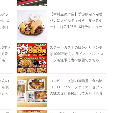
円などのお得企画も見逃せない。
のアフ
【木村屋總本店】季節限定＆定番
0円。コ
パンにノベルティ付き「夏休みセ
付きは
ット」は7月27日16時予約スター
ト。夏にぴったりのセットも登
場。
天3本入
ステーキガストの日替わりランチ
定で登
は1099円から。ライス・パン・ス
日も！
ープも無限に食べ放題できちゃ
う！
さんの
コンビニ「さばの味噌煮」食べ比
ーを実
べ！ローソン・ファミマ・セブン
ツたっ
の味の違いを検証してみた《実食
まで》
レポ》