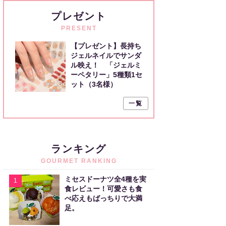
プレゼント
PRESENT
【プレゼント】長持ち
ジェルネイルでサンダ
ル映え！ 「ジェルミ
ーペタリー」5種類1セ
ット（3名様）
一覧
ランキング
GOURMET RANKING
ミセスドーナツ全4種を実
1
食レビュー！可愛さも食
べ応えもばっちりで大満
足。