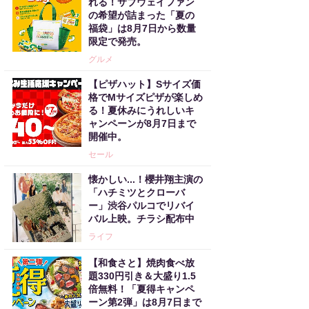
れる！サブウェイファン
の希望が詰まった「夏の
福袋」は8月7日から数量
限定で発売。
グルメ
【ピザハット】Sサイズ価
格でMサイズピザが楽しめ
る！夏休みにうれしいキ
ャンペーンが8月7日まで
開催中。
セール
懐かしい...！櫻井翔主演の
「ハチミツとクローバ
ー」渋谷パルコでリバイ
バル上映。チラシ配布中
ライフ
【和食さと】焼肉食べ放
題330円引き＆大盛り1.5
倍無料！「夏得キャンペ
ーン第2弾」は8月7日まで