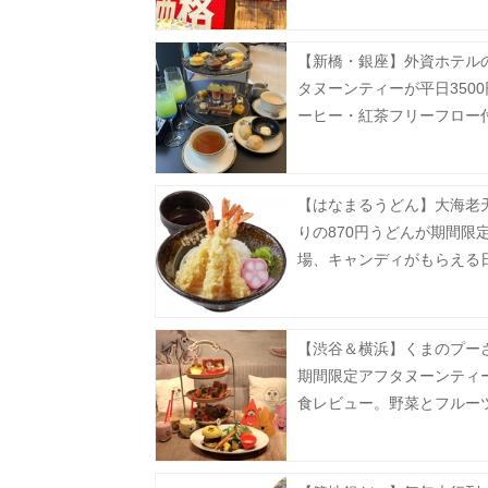
【新橋・銀座】外資ホテル
タヌーンティーが平日350
ーヒー・紅茶フリーフロー
破格...。
【はなまるうどん】大海老
りの870円うどんが期間限
場、キャンディがもらえる
【渋谷＆横浜】くまのプー
期間限定アフタヌーンティ
食レビュー。野菜とフルー
ぷりでヘルシー♡《9月末