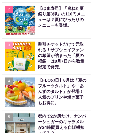
【はま寿司】「旨ねた夏
2
祭り第3弾」の110円メニ
ューは？夏にぴったりの
メニューも登場。
割引チケットだけで元取
3
れる！サブウェイファン
の希望が詰まった「夏の
福袋」は8月7日から数量
限定で発売。
【FLOの日】8月は「夏の
4
フルーツタルト」や「あ
んずのタルト」が登場！
人気のプリンや焼き菓子
もお得に。
都内で2か所だけ。ナンバ
5
ーシュガーのキャラメル
が24時間買える自販機知