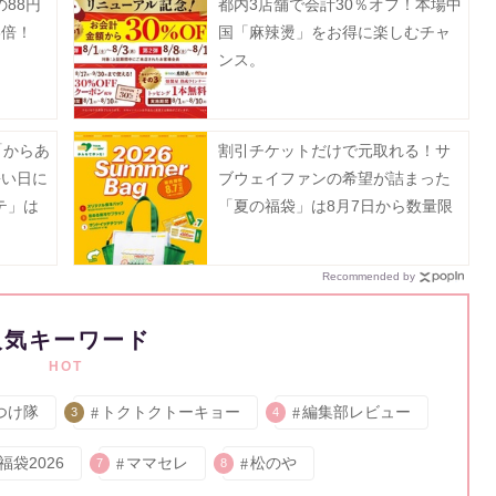
88円
都内3店舗で会計30％オフ！本場中
3倍！
国「麻辣燙」をお得に楽しむチャ
ンス。
「からあ
割引チケットだけで元取れる！サ
暑い日に
ブウェイファンの希望が詰まった
テ」は
「夏の福袋」は8月7日から数量限
定で発売。
Recommended by
人気キーワード
HOT
つけ隊
トクトクトーキョー
編集部レビュー
3
4
福袋2026
ママセレ
松のや
7
8