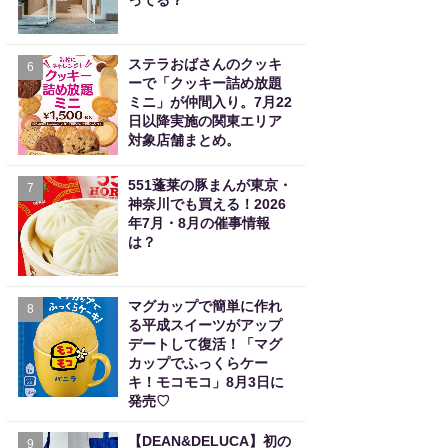
ってる？
ステラおばさんのクッキ
6
ーで「クッキー詰め放題
ミニ」が仲間入り。7月22
日以降実施の関東エリア
対象店舗まとめ。
551蓬莱の豚まんが東京・
7
神奈川でも買える！2026
年7月・8月の催事情報
は？
マグカップで簡単に作れ
8
る平成スイーツがアップ
デートして復活！「マグ
カップでふっくらケー
キ！モコモコ」8月3日に
発売♡
【DEAN&DELUCA】初の
9