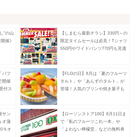
し"の山
【しまむら最新チラシ】330円～の
日開催》
限定タイムセールは必見！Tシャツ
550円やワイドパンツ770円も見逃
せない。《8月2日まで》
「パフ
【FLOの日】8月は「夏のフルーツ
で開催
タルト」や「あんずのタルト」が
約受付ス
登場！人気のプリンや焼き菓子も
お得に。
袋サン
【ローソンストア100】8月11日ま
ュオ蒲
で「私のフルーツこれ一本」や
0％オ
「よわない檸檬堂」などの無料券
は？
が登場中！たまご10個入りで214