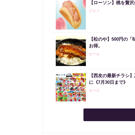
【ローソン】桃を贅沢
グルメ
【松のや】500円の
お得。
セール
【西友の最新チラシ】
に《7月30日まで》
セール