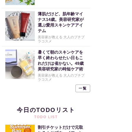
薄肌だけど、肌年齢マイ
ナス14歳。美容研究家が
選ぶ愛用スキンケアアイ
テム
美容家が教える 大人のプチプ
ラコスメ
暑くて朝のスキンケアを
早く終わらせたい日もこ
れだけは省かない。49歳
美容研究家の時短ケア術
美容家が教える 大人のプチプ
ラコスメ
一覧
今日のTODOリスト
TODO LIST
割引チケットだけで元取