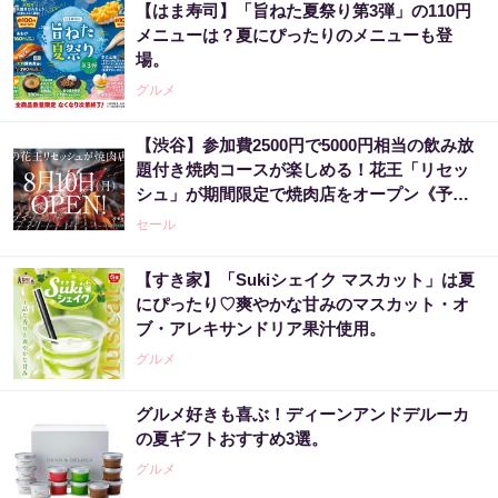
【はま寿司】「旨ねた夏祭り第3弾」の110円
メニューは？夏にぴったりのメニューも登
場。
グルメ
【渋谷】参加費2500円で5000円相当の飲み放
題付き焼肉コースが楽しめる！花王「リセッ
シュ」が期間限定で焼肉店をオープン《予約
受付中》
セール
【すき家】「Sukiシェイク マスカット」は夏
にぴったり♡爽やかな甘みのマスカット・オ
ブ・アレキサンドリア果汁使用。
グルメ
グルメ好きも喜ぶ！ディーンアンドデルーカ
の夏ギフトおすすめ3選。
グルメ