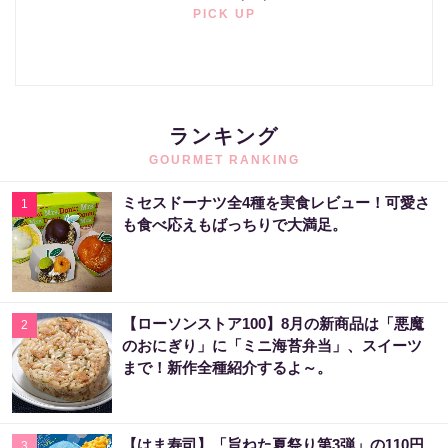
PICK UP
ランキング
GOURMET RANKING
ミセスドーナツ全4種を実食レビュー！可愛さ
1
も食べ応えもばっちりで大満足。
【ローソンストア100】8月の新商品は「悪魔
2
のおにぎり」に「ミニ海苔弁当」、スイーツ
まで！新作全種紹介するよ～。
【はま寿司】「旨ねた夏祭り第3弾」の110円
3