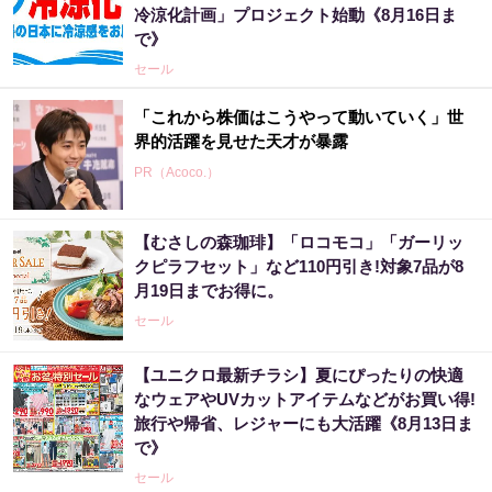
冷涼化計画」プロジェクト始動《8月16日ま
で》
セール
「これから株価はこうやって動いていく」世
界的活躍を見せた天才が暴露
PR（Acoco.）
【むさしの森珈琲】「ロコモコ」「ガーリッ
3億当選主婦「宝くじ買う前に〇〇した」当選
クピラフセット」など110円引き!対象7品が8
率上げる方法
月19日までお得に。
PR（合同会社デジタルファーム ）
セール
【ユニクロ最新チラシ】夏にぴったりの快適
「宝くじを買う前に〇〇をするだけです」7億
なウェアやUVカットアイテムなどがお買い得!
当選者が続出
旅行や帰省、レジャーにも大活躍《8月13日ま
PR（合同会社デジタルファーム ）
で》
セール