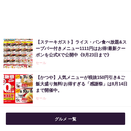
市場分析が世界に認められた天才が警告「今
すぐ株価暴落に備えて下さい」
PR（Acoco.）
【宝くじ落選】外れ続ける流れ、ここで断ち
【ステーキガスト】ライス・パン食べ放題&ス
ませんか
ープバー付きメニュー1111円はお得!最新クー
ポンを公式Xで公開中《9月23日まで》
PR（合同会社デジタルファーム ）
セール
「どうせ当たらない」と思ってた私が本当に
【かつや】人気メニューが税抜150円引き&ご
当選した“買い方”がこれ
飯大盛り無料!お得すぎる「感謝祭」は8月14日
まで開催中。
PR（合同会社デジタルファーム ）
セール
グルメ 一覧