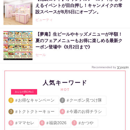
えるイベントが目白押し！キャンメイクの常
設スペースが8月5日にオープン。
ビューティ
【夢庵】生ビールやキッズメニューが半額！
夏のフェアメニューもお得に楽しめる最新ク
ーポン登場中《9月2日まで》
セール
Recommended by
人気キーワード
HOT
みんなの関心No.1
お得なキャンペーン
クーポン見つけ隊
1
2
トクトクトーキョー
今週のお得チラシ
3
4
ママセレ
福袋2026
かつや
5
6
7