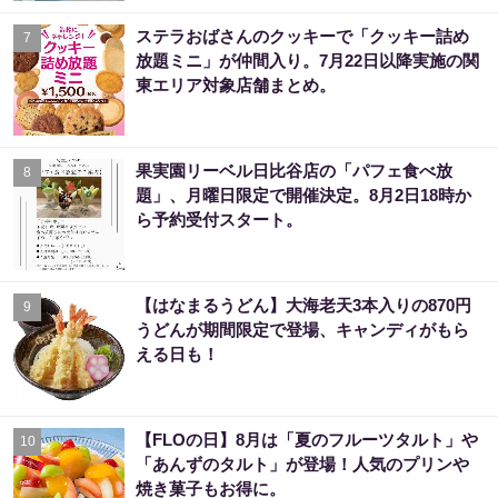
ステラおばさんのクッキーで「クッキー詰め
7
放題ミニ」が仲間入り。7月22日以降実施の関
東エリア対象店舗まとめ。
果実園リーベル日比谷店の「パフェ食べ放
8
題」、月曜日限定で開催決定。8月2日18時か
ら予約受付スタート。
【はなまるうどん】大海老天3本入りの870円
9
うどんが期間限定で登場、キャンディがもら
える日も！
【FLOの日】8月は「夏のフルーツタルト」や
10
「あんずのタルト」が登場！人気のプリンや
焼き菓子もお得に。