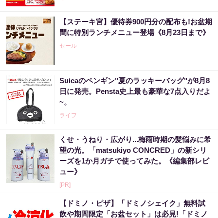
【ステーキ宮】優待券900円分の配布も!お盆期
間に特別ランチメニュー登場《8月23日まで》
セール
Suicaのペンギン"夏のラッキーバッグ"が8月8
日に発売。Pensta史上最も豪華な7点入りだよ
~。
ライフ
くせ・うねり・広がり...梅雨時期の髪悩みに希
望の光。「matsukiyo CONCRED」の新シリ
ーズを1か月ガチで使ってみた。《編集部レビ
ュー》
[PR]
【ドミノ・ピザ】「ドミノシェイク」無料試
飲や期間限定「お盆セット」は必見!「ドミノ